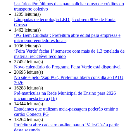
Usuários têm últimos dias para solicitar o uso de créditos do
transporte coletivo
1205 leitura(s)
Lâmpadas de tecnologia LED já cobrem 80% de Ponta
Grossa
1462 leitura(s)
‘PG Bem Cuidada’: Prefeitura abre edital para empresas e
microempreendedores locais
1036 leitura(s)
‘Feira Verde’ fecha 1º semestre com mais de 1,3 tonelada de
material reciclável recolhido
27452 leitura(s)
Novo calendário do Programa Feira Verde está disponível
20695 leitura(s)
No site e pelo ‘Zap PG’, Prefeitura libera consulta ao IPTU
2026
16288 leitura(s)
Pré-matrículas na Rede Municipal de Ensino para 2026
iniciam nesta terça (16)
14344 leitura(s)
Estudantes que utilizam meia-passagem poderão emitir o
cartão Conecta PG
13264 leitura(s)
Prefeitura abre cadastro on-line para o ‘Vale-Gás’ a partir
desta segunda