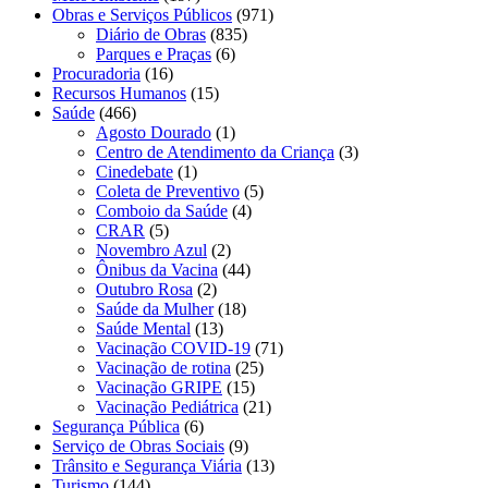
Obras e Serviços Públicos
(971)
Diário de Obras
(835)
Parques e Praças
(6)
Procuradoria
(16)
Recursos Humanos
(15)
Saúde
(466)
Agosto Dourado
(1)
Centro de Atendimento da Criança
(3)
Cinedebate
(1)
Coleta de Preventivo
(5)
Comboio da Saúde
(4)
CRAR
(5)
Novembro Azul
(2)
Ônibus da Vacina
(44)
Outubro Rosa
(2)
Saúde da Mulher
(18)
Saúde Mental
(13)
Vacinação COVID-19
(71)
Vacinação de rotina
(25)
Vacinação GRIPE
(15)
Vacinação Pediátrica
(21)
Segurança Pública
(6)
Serviço de Obras Sociais
(9)
Trânsito e Segurança Viária
(13)
Turismo
(144)