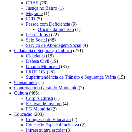
CRAS
(76)
Justiça no Bairro
(1)
Migrante
(1)
PCD
(5)
Pessoa com Deficiência
(9)
Oficina da Inclusão
(1)
Pessoa Idosa
(22)
Selo Social
(48)
Serviço de Abordagem Social
(4)
Cidadania e Segurança Pública
(251)
Cidadania
(15)
Defesa Civil
(19)
Guarda Municipal
(35)
PROCON
(25)
Superintendência de Trânsito e Segurança Viária
(15)
Consumidor
(1)
Controladoria Geral do Município
(7)
Cultura
(466)
Corpus Christi
(1)
Festival de Inverno
(4)
PG Memória
(2)
Educação
(203)
Congresso de Educação
(2)
Educação Especial Inclusiva
(2)
Infraestrutura escolar
(3)