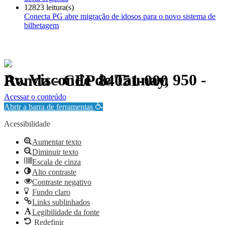
12823 leitura(s)
Conecta PG abre migração de idosos para o novo sistema de
bilhetagem
Av. Visconde de Taunay, 950 - Ronda - CEP 84051-000
Política de Privacidade.
Acessar o conteúdo
Abrir a barra de ferramentas
Acessibilidade
Aumentar texto
Diminuir texto
Escala de cinza
Alto contraste
Contraste negativo
Fundo claro
Links sublinhados
Legibilidade da fonte
Redefinir