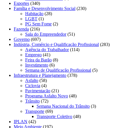
Esportes
(340)
Família e Desenvolvimento Social
(230)
Habitação
(28)
LGBT
(1)
PG Sem Fome
(2)
Fazenda
(216)
Sala do Empreendedor
(51)
Governo
(697)
Indústria, Comércio e Qualificação Profissional
(283)
Agência do Trabalhador
(114)
Emprego
(41)
Feira da Barão
(8)
Investimento
(6)
Semana de Qualificação Profissional
(5)
Infraestrutura e Planejamento
(378)
Asfalto
(58)
Ciclovia
(4)
Pavimentação
(21)
Programa Asfalto Novo
(48)
Trânsito
(72)
Semana Nacional do Trânsito
(3)
Transporte
(69)
Transporte Coletivo
(48)
IPLAN
(42)
Meio Ambiente
(197)