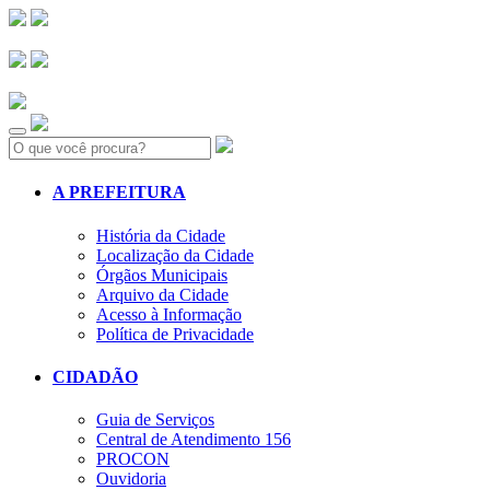
Search:
A PREFEITURA
História da Cidade
Localização da Cidade
Órgãos Municipais
Arquivo da Cidade
Acesso à Informação
Política de Privacidade
CIDADÃO
Guia de Serviços
Central de Atendimento 156
PROCON
Ouvidoria