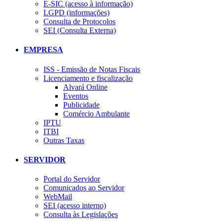
E-SIC (acesso à informação)
LGPD (informações)
Consulta de Protocolos
SEI (Consulta Externa)
EMPRESA
ISS - Emissão de Notas Fiscais
Licenciamento e fiscalização
Alvará Online
Eventos
Publicidade
Comércio Ambulante
IPTU
ITBI
Outras Taxas
SERVIDOR
Portal do Servidor
Comunicados ao Servidor
WebMail
SEI (acesso interno)
Consulta às Legislações