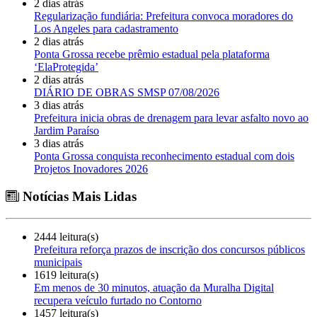
2 dias atrás
Regularização fundiária: Prefeitura convoca moradores do
Los Angeles para cadastramento
2 dias atrás
Ponta Grossa recebe prêmio estadual pela plataforma
‘ElaProtegida’
2 dias atrás
DIÁRIO DE OBRAS SMSP 07/08/2026
3 dias atrás
Prefeitura inicia obras de drenagem para levar asfalto novo ao
Jardim Paraíso
3 dias atrás
Ponta Grossa conquista reconhecimento estadual com dois
Projetos Inovadores 2026
Notícias Mais Lidas
2444 leitura(s)
Prefeitura reforça prazos de inscrição dos concursos públicos
municipais
1619 leitura(s)
Em menos de 30 minutos, atuação da Muralha Digital
recupera veículo furtado no Contorno
1457 leitura(s)