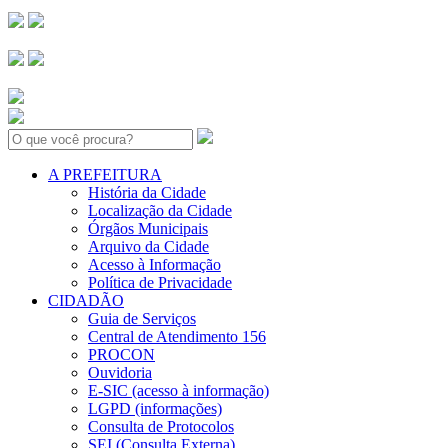
Search:
A PREFEITURA
História da Cidade
Localização da Cidade
Órgãos Municipais
Arquivo da Cidade
Acesso à Informação
Política de Privacidade
CIDADÃO
Guia de Serviços
Central de Atendimento 156
PROCON
Ouvidoria
E-SIC (acesso à informação)
LGPD (informações)
Consulta de Protocolos
SEI (Consulta Externa)