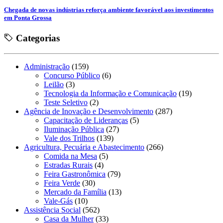
Chegada de novas indústrias reforça ambiente favorável aos investimentos
em Ponta Grossa
Categorias
Administração
(159)
Concurso Público
(6)
Leilão
(3)
Tecnologia da Informação e Comunicação
(19)
Teste Seletivo
(2)
Agência de Inovação e Desenvolvimento
(287)
Capacitação de Lideranças
(5)
Iluminação Pública
(27)
Vale dos Trilhos
(139)
Agricultura, Pecuária e Abastecimento
(266)
Comida na Mesa
(5)
Estradas Rurais
(4)
Feira Gastronômica
(79)
Feira Verde
(30)
Mercado da Família
(13)
Vale-Gás
(10)
Assistência Social
(562)
Casa da Mulher
(33)