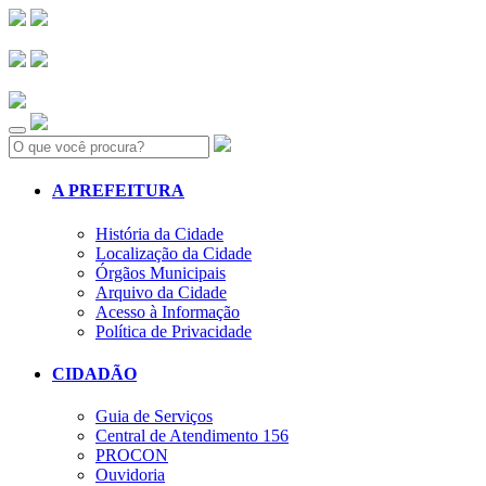
Search:
A PREFEITURA
História da Cidade
Localização da Cidade
Órgãos Municipais
Arquivo da Cidade
Acesso à Informação
Política de Privacidade
CIDADÃO
Guia de Serviços
Central de Atendimento 156
PROCON
Ouvidoria