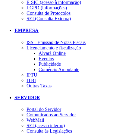
E-SIC (acesso à informação)
LGPD (informações)
Consulta de Protocolos
SEI (Consulta Externa)
EMPRESA
ISS - Emissão de Notas Fiscais
Licenciamento e fiscalização
Alvará Online
Eventos
Publicidade
Comércio Ambulante
IPTU
ITBI
Outras Taxas
SERVIDOR
Portal do Servidor
Comunicados ao Servidor
WebMail
SEI (acesso interno)
Consulta às Legislações