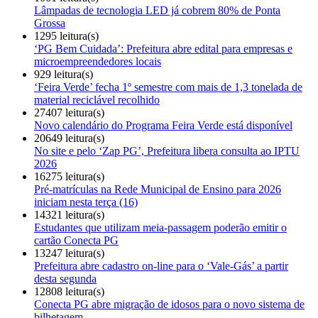
Lâmpadas de tecnologia LED já cobrem 80% de Ponta
Grossa
1295 leitura(s)
‘PG Bem Cuidada’: Prefeitura abre edital para empresas e
microempreendedores locais
929 leitura(s)
‘Feira Verde’ fecha 1º semestre com mais de 1,3 tonelada de
material reciclável recolhido
27407 leitura(s)
Novo calendário do Programa Feira Verde está disponível
20649 leitura(s)
No site e pelo ‘Zap PG’, Prefeitura libera consulta ao IPTU
2026
16275 leitura(s)
Pré-matrículas na Rede Municipal de Ensino para 2026
iniciam nesta terça (16)
14321 leitura(s)
Estudantes que utilizam meia-passagem poderão emitir o
cartão Conecta PG
13247 leitura(s)
Prefeitura abre cadastro on-line para o ‘Vale-Gás’ a partir
desta segunda
12808 leitura(s)
Conecta PG abre migração de idosos para o novo sistema de
bilhetagem