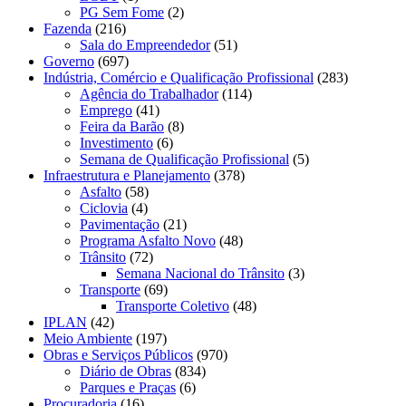
PG Sem Fome
(2)
Fazenda
(216)
Sala do Empreendedor
(51)
Governo
(697)
Indústria, Comércio e Qualificação Profissional
(283)
Agência do Trabalhador
(114)
Emprego
(41)
Feira da Barão
(8)
Investimento
(6)
Semana de Qualificação Profissional
(5)
Infraestrutura e Planejamento
(378)
Asfalto
(58)
Ciclovia
(4)
Pavimentação
(21)
Programa Asfalto Novo
(48)
Trânsito
(72)
Semana Nacional do Trânsito
(3)
Transporte
(69)
Transporte Coletivo
(48)
IPLAN
(42)
Meio Ambiente
(197)
Obras e Serviços Públicos
(970)
Diário de Obras
(834)
Parques e Praças
(6)
Procuradoria
(16)