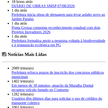
18 horas atrás
DIÁRIO DE OBRAS SMSP 07/08/2026
1 dia atrás
Prefeitura inicia obras de drenagem para levar asfalto novo ao
Jardim Paraíso
1 dia atrás
Ponta Grossa conquista reconhecimento estadual com dois
Projetos Inovadores 2026
1 dia atrás
Prefeitura formaliza apoio a pesquisa voltada à biodiversidade
e à restauração ecológica em PG
Notícias Mais Lidas
2089 leitura(s)
Prefeitura reforça prazos de inscrição dos concursos públicos
municipais
1402 leitura(s)
Em menos de 30 minutos, atuação da Muralha Digital
recupera veículo furtado no Contorno
1282 leitura(s)
Usuários têm últimos dias para solicitar o uso de créditos do
transporte coletivo
1061 leitura(s)