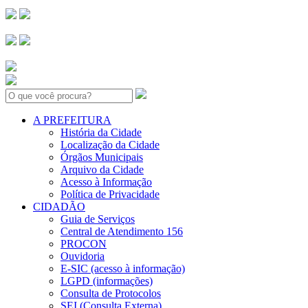
Search:
A PREFEITURA
História da Cidade
Localização da Cidade
Órgãos Municipais
Arquivo da Cidade
Acesso à Informação
Política de Privacidade
CIDADÃO
Guia de Serviços
Central de Atendimento 156
PROCON
Ouvidoria
E-SIC (acesso à informação)
LGPD (informações)
Consulta de Protocolos
SEI (Consulta Externa)