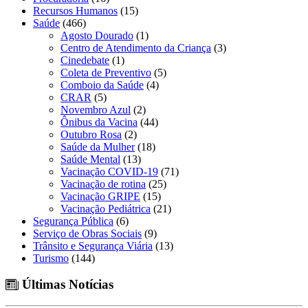
Recursos Humanos
(15)
Saúde
(466)
Agosto Dourado
(1)
Centro de Atendimento da Criança
(3)
Cinedebate
(1)
Coleta de Preventivo
(5)
Comboio da Saúde
(4)
CRAR
(5)
Novembro Azul
(2)
Ônibus da Vacina
(44)
Outubro Rosa
(2)
Saúde da Mulher
(18)
Saúde Mental
(13)
Vacinação COVID-19
(71)
Vacinação de rotina
(25)
Vacinação GRIPE
(15)
Vacinação Pediátrica
(21)
Segurança Pública
(6)
Serviço de Obras Sociais
(9)
Trânsito e Segurança Viária
(13)
Turismo
(144)
Últimas Notícias