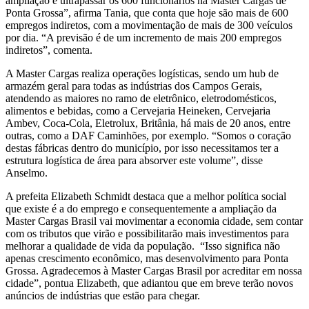
ampliação é ultrapassar os 600 funcionários na Master Cargas de
Ponta Grossa”, afirma Tania, que conta que hoje são mais de 600
empregos indiretos, com a movimentação de mais de 300 veículos
por dia. “A previsão é de um incremento de mais 200 empregos
indiretos”, comenta.
A Master Cargas realiza operações logísticas, sendo um hub de
armazém geral para todas as indústrias dos Campos Gerais,
atendendo as maiores no ramo de eletrônico, eletrodomésticos,
alimentos e bebidas, como a Cervejaria Heineken, Cervejaria
Ambev, Coca-Cola, Eletrolux, Britânia, há mais de 20 anos, entre
outras, como a DAF Caminhões, por exemplo. “Somos o coração
destas fábricas dentro do município, por isso necessitamos ter a
estrutura logística de área para absorver este volume”, disse
Anselmo.
A prefeita Elizabeth Schmidt destaca que a melhor política social
que existe é a do emprego e consequentemente a ampliação da
Master Cargas Brasil vai movimentar a economia cidade, sem contar
com os tributos que virão e possibilitarão mais investimentos para
melhorar a qualidade de vida da população. “Isso significa não
apenas crescimento econômico, mas desenvolvimento para Ponta
Grossa. Agradecemos à Master Cargas Brasil por acreditar em nossa
cidade”, pontua Elizabeth, que adiantou que em breve terão novos
anúncios de indústrias que estão para chegar.