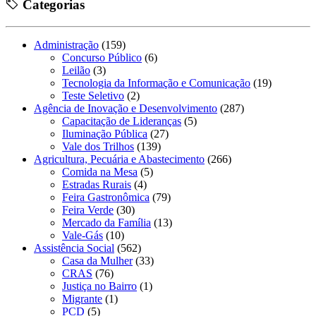
Categorias
Administração
(159)
Concurso Público
(6)
Leilão
(3)
Tecnologia da Informação e Comunicação
(19)
Teste Seletivo
(2)
Agência de Inovação e Desenvolvimento
(287)
Capacitação de Lideranças
(5)
Iluminação Pública
(27)
Vale dos Trilhos
(139)
Agricultura, Pecuária e Abastecimento
(266)
Comida na Mesa
(5)
Estradas Rurais
(4)
Feira Gastronômica
(79)
Feira Verde
(30)
Mercado da Família
(13)
Vale-Gás
(10)
Assistência Social
(562)
Casa da Mulher
(33)
CRAS
(76)
Justiça no Bairro
(1)
Migrante
(1)
PCD
(5)