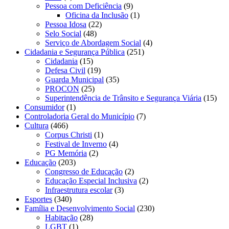
Pessoa com Deficiência
(9)
Oficina da Inclusão
(1)
Pessoa Idosa
(22)
Selo Social
(48)
Serviço de Abordagem Social
(4)
Cidadania e Segurança Pública
(251)
Cidadania
(15)
Defesa Civil
(19)
Guarda Municipal
(35)
PROCON
(25)
Superintendência de Trânsito e Segurança Viária
(15)
Consumidor
(1)
Controladoria Geral do Município
(7)
Cultura
(466)
Corpus Christi
(1)
Festival de Inverno
(4)
PG Memória
(2)
Educação
(203)
Congresso de Educação
(2)
Educação Especial Inclusiva
(2)
Infraestrutura escolar
(3)
Esportes
(340)
Família e Desenvolvimento Social
(230)
Habitação
(28)
LGBT
(1)