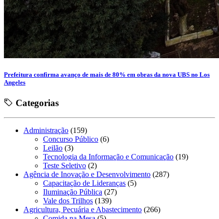
Prefeitura confirma avanço de mais de 80% em obras da nova UBS no Los
Angeles
Categorias
Administração
(159)
Concurso Público
(6)
Leilão
(3)
Tecnologia da Informação e Comunicação
(19)
Teste Seletivo
(2)
Agência de Inovação e Desenvolvimento
(287)
Capacitação de Lideranças
(5)
Iluminação Pública
(27)
Vale dos Trilhos
(139)
Agricultura, Pecuária e Abastecimento
(266)
Comida na Mesa
(5)