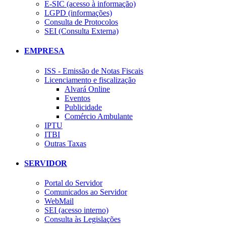
E-SIC (acesso à informação)
LGPD (informações)
Consulta de Protocolos
SEI (Consulta Externa)
EMPRESA
ISS - Emissão de Notas Fiscais
Licenciamento e fiscalização
Alvará Online
Eventos
Publicidade
Comércio Ambulante
IPTU
ITBI
Outras Taxas
SERVIDOR
Portal do Servidor
Comunicados ao Servidor
WebMail
SEI (acesso interno)
Consulta às Legislações