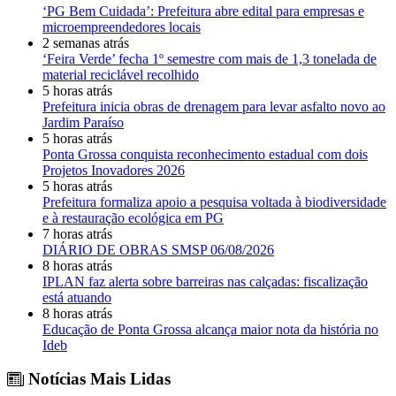
‘PG Bem Cuidada’: Prefeitura abre edital para empresas e
microempreendedores locais
2 semanas atrás
‘Feira Verde’ fecha 1º semestre com mais de 1,3 tonelada de
material reciclável recolhido
5 horas atrás
Prefeitura inicia obras de drenagem para levar asfalto novo ao
Jardim Paraíso
5 horas atrás
Ponta Grossa conquista reconhecimento estadual com dois
Projetos Inovadores 2026
5 horas atrás
Prefeitura formaliza apoio a pesquisa voltada à biodiversidade
e à restauração ecológica em PG
7 horas atrás
DIÁRIO DE OBRAS SMSP 06/08/2026
8 horas atrás
IPLAN faz alerta sobre barreiras nas calçadas: fiscalização
está atuando
8 horas atrás
Educação de Ponta Grossa alcança maior nota da história no
Ideb
Notícias Mais Lidas