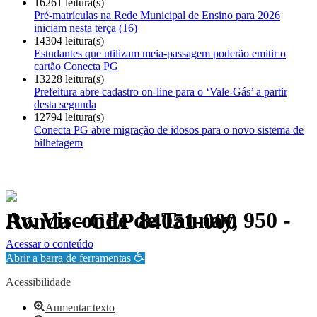
16261 leitura(s)
Pré-matrículas na Rede Municipal de Ensino para 2026
iniciam nesta terça (16)
14304 leitura(s)
Estudantes que utilizam meia-passagem poderão emitir o
cartão Conecta PG
13228 leitura(s)
Prefeitura abre cadastro on-line para o ‘Vale-Gás’ a partir
desta segunda
12794 leitura(s)
Conecta PG abre migração de idosos para o novo sistema de
bilhetagem
Av. Visconde de Taunay, 950 - Ronda - CEP 84051-000
Política de Privacidade.
Acessar o conteúdo
Abrir a barra de ferramentas
Acessibilidade
Aumentar texto