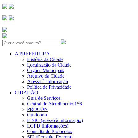
Search:
A PREFEITURA
História da Cidade
Localização da Cidade
Órgãos Municipais
Arquivo da Cidade
Acesso à Informação
Política de Privacidade
CIDADÃO
Guia de Serviços
Central de Atendimento 156
PROCON
Ouvidoria
E-SIC (acesso à informação)
LGPD (informações)
Consulta de Protocolos
SEI (Consulta Externa)