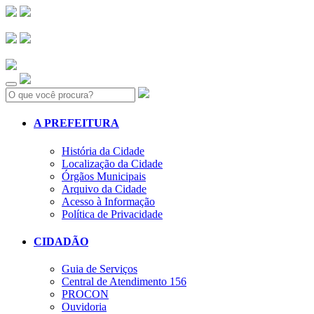
Search:
A PREFEITURA
História da Cidade
Localização da Cidade
Órgãos Municipais
Arquivo da Cidade
Acesso à Informação
Política de Privacidade
CIDADÃO
Guia de Serviços
Central de Atendimento 156
PROCON
Ouvidoria