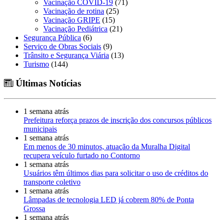
Vacinação COVID-19
(71)
Vacinação de rotina
(25)
Vacinação GRIPE
(15)
Vacinação Pediátrica
(21)
Segurança Pública
(6)
Serviço de Obras Sociais
(9)
Trânsito e Segurança Viária
(13)
Turismo
(144)
Últimas Notícias
1 semana atrás
Prefeitura reforça prazos de inscrição dos concursos públicos
municipais
1 semana atrás
Em menos de 30 minutos, atuação da Muralha Digital
recupera veículo furtado no Contorno
1 semana atrás
Usuários têm últimos dias para solicitar o uso de créditos do
transporte coletivo
1 semana atrás
Lâmpadas de tecnologia LED já cobrem 80% de Ponta
Grossa
1 semana atrás