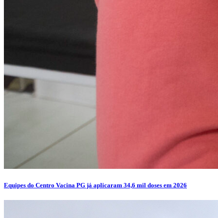
Equipes do Centro Vacina PG já aplicaram 34,6 mil doses em 2026