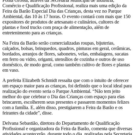
Ponta Grossa, através da Secretaria Municipal de Indústria,
Comércio e Qualificação Profissional, realiza mais uma edição da
Feira da Barão Especial Dia das Crianças, desta vez no Parque
Ambiental, das 10 às 17 horas. O evento contará com mais que 150
expositores de produtos de artesanato e culinários, cultores de
plantas e food trucks com praça de alimentação, além de
entretenimento para as crianças.
Na Feira da Barão serão comercializadas roupas, bijuterias,
calçados, bolsas, brinquedos, quadros, pinturas em geral, cerâmicas,
bordados, arranjos de flores, sabonetes, velas, embalagens, sucatas
em ferro ou vidro, origami, utensílios de cozinha e outros de uso
doméstico, de modo geral, como também cultivo de flores e plantas
em vaso.
A prefeita Elizabeth Schmidt ressalta que com o intuito de oferecer
um espaço maior para as crianças, foi definido que o local ideal para
realização do evento seria o Parque Ambiental. “Não tem jeito
melhor do que celebrar o Dia das Crianças com espaço para elas
brincarem, escolherem seus presentes e passarem momentos felizes
com a família. E, além disso, prestigiarem a Feira da Barão e os
feirantes da cidade”, disse.
Delvana Sebastião, diretora do Departamento de Qualificação
Profissional e organizadora da Feira da Barão, comenta que diversas
atividades acontecerão, durante todo o dia, realizadas pela Secretaria