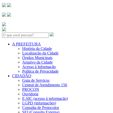
Search:
A PREFEITURA
História da Cidade
Localização da Cidade
Órgãos Municipais
Arquivo da Cidade
Acesso à Informação
Política de Privacidade
CIDADÃO
Guia de Serviços
Central de Atendimento 156
PROCON
Ouvidoria
E-SIC (acesso à informação)
LGPD (informações)
Consulta de Protocolos
SEI (Consulta Externa)