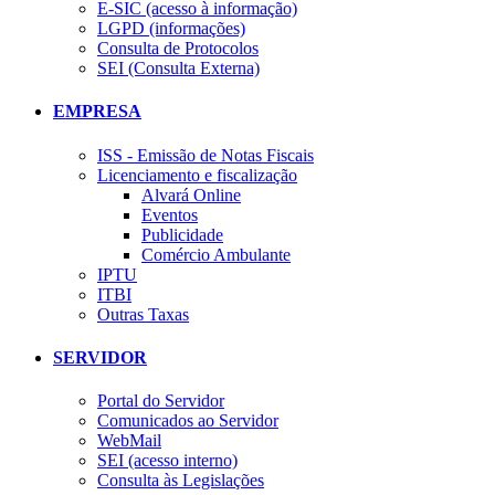
E-SIC (acesso à informação)
LGPD (informações)
Consulta de Protocolos
SEI (Consulta Externa)
EMPRESA
ISS - Emissão de Notas Fiscais
Licenciamento e fiscalização
Alvará Online
Eventos
Publicidade
Comércio Ambulante
IPTU
ITBI
Outras Taxas
SERVIDOR
Portal do Servidor
Comunicados ao Servidor
WebMail
SEI (acesso interno)
Consulta às Legislações