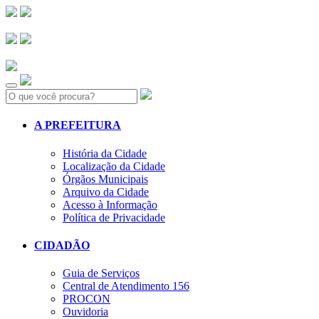
Search:
A PREFEITURA
História da Cidade
Localização da Cidade
Órgãos Municipais
Arquivo da Cidade
Acesso à Informação
Política de Privacidade
CIDADÃO
Guia de Serviços
Central de Atendimento 156
PROCON
Ouvidoria