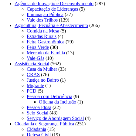
Agência de Inovação e Desenvolvimento
(287)
Capacitação de Lideranças
(5)
Iluminação Pública
(27)
Vale dos Trilhos
(139)
Agricultura, Pecuária e Abastecimento
(266)
Comida na Mesa
(5)
Estradas Rurais
(4)
Feira Gastronômica
(79)
Feira Verde
(30)
Mercado da Família
(13)
Vale-Gás
(10)
Assistência Social
(562)
Casa da Mulher
(33)
CRAS
(76)
Justiça no Bairro
(1)
Migrante
(1)
PCD
(5)
Pessoa com Deficiência
(9)
Oficina da Inclusão
(1)
Pessoa Idosa
(22)
Selo Social
(48)
Serviço de Abordagem Social
(4)
Cidadania e Segurança Pública
(251)
Cidadania
(15)
Defesa Civil
(19)