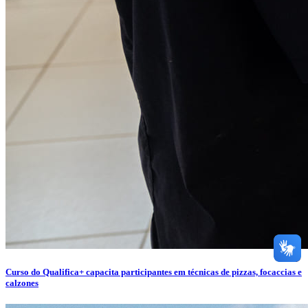
Curso do Qualifica+ capacita participantes em técnicas de pizzas, focaccias e
calzones