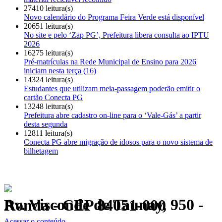
27410 leitura(s)
Novo calendário do Programa Feira Verde está disponível
20651 leitura(s)
No site e pelo ‘Zap PG’, Prefeitura libera consulta ao IPTU
2026
16275 leitura(s)
Pré-matrículas na Rede Municipal de Ensino para 2026
iniciam nesta terça (16)
14324 leitura(s)
Estudantes que utilizam meia-passagem poderão emitir o
cartão Conecta PG
13248 leitura(s)
Prefeitura abre cadastro on-line para o ‘Vale-Gás’ a partir
desta segunda
12811 leitura(s)
Conecta PG abre migração de idosos para o novo sistema de
bilhetagem
Av. Visconde de Taunay, 950 - Ronda - CEP 84051-000
Política de Privacidade.
Acessar o conteúdo