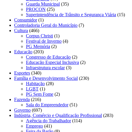
Guarda Municipal
(35)
PROCON
(25)
Superintendência de Trânsito e Segurança Viária
(15)
Consumidor
(1)
Controladoria Geral do Município
(7)
Cultura
(466)
Corpus Christi
(1)
Festival de Inverno
(4)
PG Memória
(2)
Educação
(203)
Congresso de Educação
(2)
Educação Especial Inclusiva
(2)
Infraestrutura escolar
(3)
Esportes
(340)
Família e Desenvolvimento Social
(230)
Habitação
(28)
LGBT
(1)
PG Sem Fome
(2)
Fazenda
(216)
Sala do Empreendedor
(51)
Governo
(697)
Indústria, Comércio e Qualificação Profissional
(283)
Agência do Trabalhador
(114)
Emprego
(41)
Feira da Barão
(8)