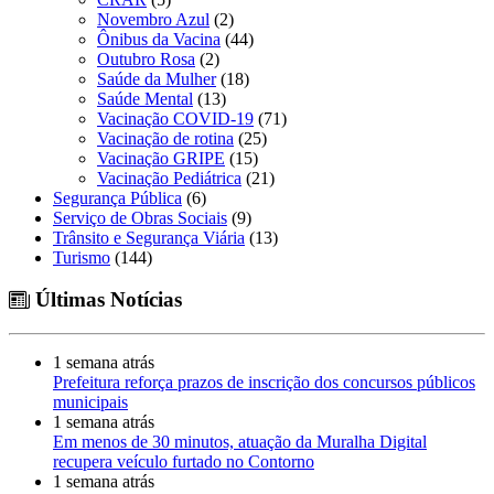
Novembro Azul
(2)
Ônibus da Vacina
(44)
Outubro Rosa
(2)
Saúde da Mulher
(18)
Saúde Mental
(13)
Vacinação COVID-19
(71)
Vacinação de rotina
(25)
Vacinação GRIPE
(15)
Vacinação Pediátrica
(21)
Segurança Pública
(6)
Serviço de Obras Sociais
(9)
Trânsito e Segurança Viária
(13)
Turismo
(144)
Últimas Notícias
1 semana atrás
Prefeitura reforça prazos de inscrição dos concursos públicos
municipais
1 semana atrás
Em menos de 30 minutos, atuação da Muralha Digital
recupera veículo furtado no Contorno
1 semana atrás