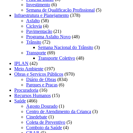
Investimento
(6)
Semana de Qualificação Profissional
(5)
Infraestrutura e Planejamento
(378)
Asfalto
(58)
Ciclovia
(4)
Pavimentação
(21)
Programa Asfalto Novo
(48)
Trânsito
(72)
Semana Nacional do Trânsito
(3)
Transporte
(69)
Transporte Coletivo
(48)
IPLAN
(42)
Meio Ambiente
(197)
Obras e Serviços Públicos
(970)
Diário de Obras
(834)
Parques e Praças
(6)
Procuradoria
(16)
Recursos Humanos
(15)
Saúde
(466)
Agosto Dourado
(1)
Centro de Atendimento da Criança
(3)
Cinedebate
(1)
Coleta de Preventivo
(5)
Comboio da Saúde
(4)
CRAR
(5)