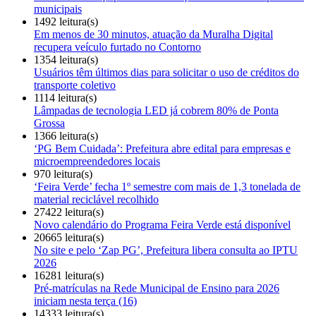
municipais
1492 leitura(s)
Em menos de 30 minutos, atuação da Muralha Digital
recupera veículo furtado no Contorno
1354 leitura(s)
Usuários têm últimos dias para solicitar o uso de créditos do
transporte coletivo
1114 leitura(s)
Lâmpadas de tecnologia LED já cobrem 80% de Ponta
Grossa
1366 leitura(s)
‘PG Bem Cuidada’: Prefeitura abre edital para empresas e
microempreendedores locais
970 leitura(s)
‘Feira Verde’ fecha 1º semestre com mais de 1,3 tonelada de
material reciclável recolhido
27422 leitura(s)
Novo calendário do Programa Feira Verde está disponível
20665 leitura(s)
No site e pelo ‘Zap PG’, Prefeitura libera consulta ao IPTU
2026
16281 leitura(s)
Pré-matrículas na Rede Municipal de Ensino para 2026
iniciam nesta terça (16)
14333 leitura(s)