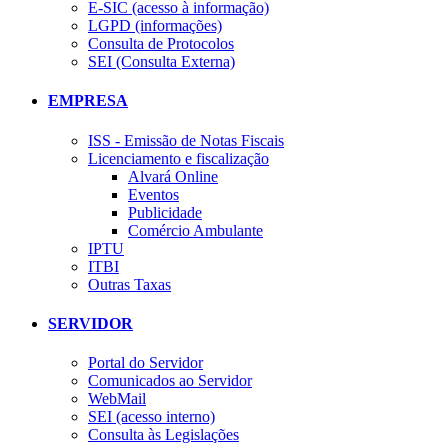
E-SIC (acesso à informação)
LGPD (informações)
Consulta de Protocolos
SEI (Consulta Externa)
EMPRESA
ISS - Emissão de Notas Fiscais
Licenciamento e fiscalização
Alvará Online
Eventos
Publicidade
Comércio Ambulante
IPTU
ITBI
Outras Taxas
SERVIDOR
Portal do Servidor
Comunicados ao Servidor
WebMail
SEI (acesso interno)
Consulta às Legislações