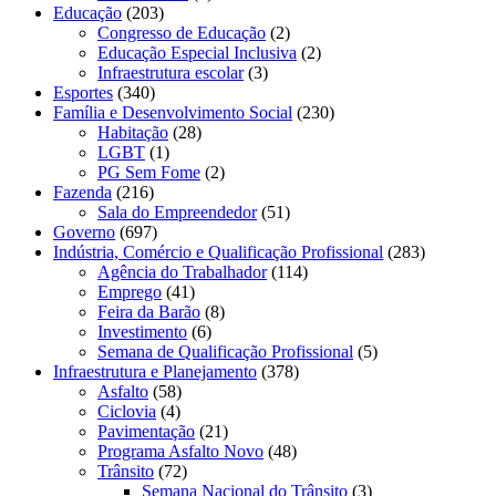
Educação
(203)
Congresso de Educação
(2)
Educação Especial Inclusiva
(2)
Infraestrutura escolar
(3)
Esportes
(340)
Família e Desenvolvimento Social
(230)
Habitação
(28)
LGBT
(1)
PG Sem Fome
(2)
Fazenda
(216)
Sala do Empreendedor
(51)
Governo
(697)
Indústria, Comércio e Qualificação Profissional
(283)
Agência do Trabalhador
(114)
Emprego
(41)
Feira da Barão
(8)
Investimento
(6)
Semana de Qualificação Profissional
(5)
Infraestrutura e Planejamento
(378)
Asfalto
(58)
Ciclovia
(4)
Pavimentação
(21)
Programa Asfalto Novo
(48)
Trânsito
(72)
Semana Nacional do Trânsito
(3)