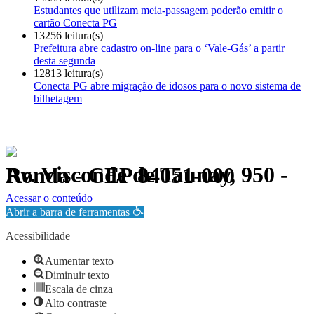
Estudantes que utilizam meia-passagem poderão emitir o
cartão Conecta PG
13256 leitura(s)
Prefeitura abre cadastro on-line para o ‘Vale-Gás’ a partir
desta segunda
12813 leitura(s)
Conecta PG abre migração de idosos para o novo sistema de
bilhetagem
Av. Visconde de Taunay, 950 - Ronda - CEP 84051-000
Política de Privacidade.
Acessar o conteúdo
Abrir a barra de ferramentas
Acessibilidade
Aumentar texto
Diminuir texto
Escala de cinza
Alto contraste