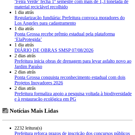
‘Feira Verde’ fecha 1º semestre com mais de 1,3 tonelada de
material reciclável recolhido
1 dia atrás
Regularização fundiária: Prefeitura convoca moradores do
Los Angeles para cadastramento
1 dia atrás
Ponta Grossa recebe prêmio estadual pela plataforma
‘ElaProtegida’
1 dia atrás
DIÁRIO DE OBRAS SMSP 07/08/2026
2 dias atrás
Prefeitura inicia obras de drenagem para levar asfalto novo ao
Jardim Paraíso
2 dias atrás
Ponta Grossa conquista reconhecimento estadual com dois
Projetos Inovadores 2026
2 dias atrás
Prefeitura formaliza apoio a pesquisa voltada à biodiversidade
e à restauração ecológica em PG
Notícias Mais Lidas
2232 leitura(s)
Prefeitura reforça prazos de inscrição dos concursos públicos