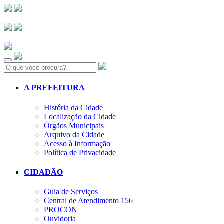
Search:
A PREFEITURA
História da Cidade
Localização da Cidade
Órgãos Municipais
Arquivo da Cidade
Acesso à Informação
Política de Privacidade
CIDADÃO
Guia de Serviços
Central de Atendimento 156
PROCON
Ouvidoria