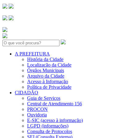
Search:
A PREFEITURA
História da Cidade
Localização da Cidade
Órgãos Municipais
Arquivo da Cidade
Acesso à Informação
Política de Privacidade
CIDADÃO
Guia de Serviços
Central de Atendimento 156
PROCON
Ouvidoria
E-SIC (acesso à informação)
LGPD (informações)
Consulta de Protocolos
SEI (Consulta Externa)