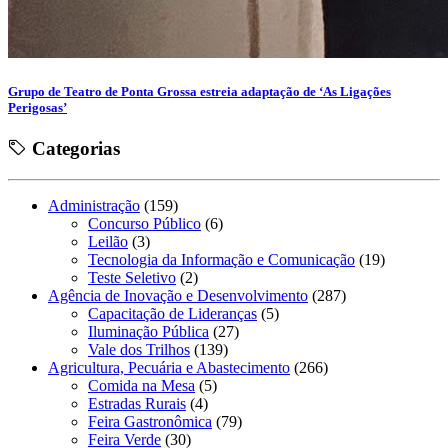
Grupo de Teatro de Ponta Grossa estreia adaptação de ‘As Ligações
Perigosas’
Categorias
Administração
(159)
Concurso Público
(6)
Leilão
(3)
Tecnologia da Informação e Comunicação
(19)
Teste Seletivo
(2)
Agência de Inovação e Desenvolvimento
(287)
Capacitação de Lideranças
(5)
Iluminação Pública
(27)
Vale dos Trilhos
(139)
Agricultura, Pecuária e Abastecimento
(266)
Comida na Mesa
(5)
Estradas Rurais
(4)
Feira Gastronômica
(79)
Feira Verde
(30)