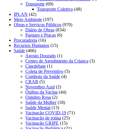
Transporte
(69)
Transporte Coletivo
(48)
IPLAN
(42)
Meio Ambiente
(197)
Obras e Serviços Públicos
(970)
Diário de Obras
(834)
Parques e Praças
(6)
Procuradoria
(16)
Recursos Humanos
(15)
Saúde
(466)
Agosto Dourado
(1)
Centro de Atendimento da Criança
(3)
Cinedebate
(1)
Coleta de Preventivo
(5)
Comboio da Saúde
(4)
CRAR
(5)
Novembro Azul
(2)
Ônibus da Vacina
(44)
Outubro Rosa
(2)
Saúde da Mulher
(18)
Saúde Mental
(13)
Vacinação COVID-19
(71)
Vacinação de rotina
(25)
Vacinação GRIPE
(15)
Vacinação Pediátrica
(21)