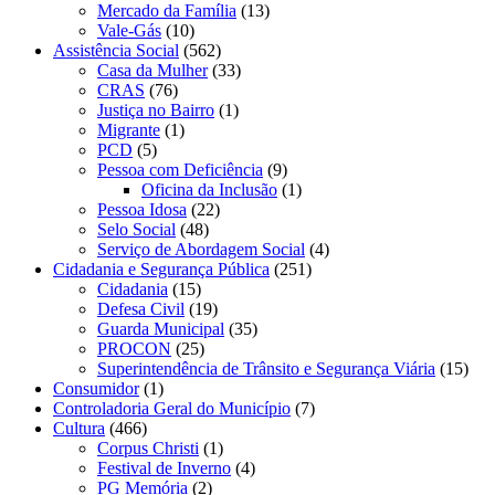
Mercado da Família
(13)
Vale-Gás
(10)
Assistência Social
(562)
Casa da Mulher
(33)
CRAS
(76)
Justiça no Bairro
(1)
Migrante
(1)
PCD
(5)
Pessoa com Deficiência
(9)
Oficina da Inclusão
(1)
Pessoa Idosa
(22)
Selo Social
(48)
Serviço de Abordagem Social
(4)
Cidadania e Segurança Pública
(251)
Cidadania
(15)
Defesa Civil
(19)
Guarda Municipal
(35)
PROCON
(25)
Superintendência de Trânsito e Segurança Viária
(15)
Consumidor
(1)
Controladoria Geral do Município
(7)
Cultura
(466)
Corpus Christi
(1)
Festival de Inverno
(4)
PG Memória
(2)