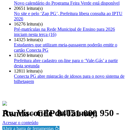
Novo calendário do Programa Feira Verde está disponível
20651 leitura(s)
No site e pelo ‘Zap PG’, Prefeitura libera consulta ao IPTU
2026
16276 leitura(s)
Pré-matrículas na Rede Municipal de Ensino para 2026
iniciam nesta terça (16)
14325 leitura(s)
Estudantes que utilizam meia-passagem poderão emitir o
cartão Conecta PG
13250 leitura(s)
Prefeitura abre cadastro on-line para o ‘Vale-Gás’ a partir
desta segunda
12811 leitura(s)
Conecta PG abre migração de idosos para o novo sistema de
bilhetagem
Av. Visconde de Taunay, 950 - Ronda - CEP 84051-000
Política de Privacidade.
Acessar o conteúdo
Abrir a barra de ferramentas