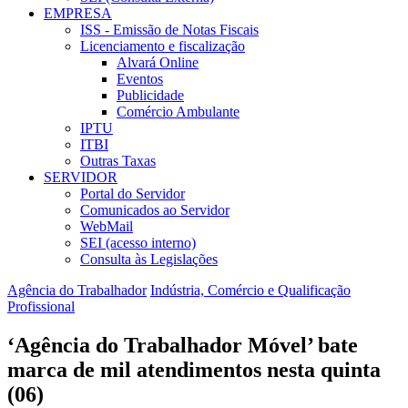
EMPRESA
ISS - Emissão de Notas Fiscais
Licenciamento e fiscalização
Alvará Online
Eventos
Publicidade
Comércio Ambulante
IPTU
ITBI
Outras Taxas
SERVIDOR
Portal do Servidor
Comunicados ao Servidor
WebMail
SEI (acesso interno)
Consulta às Legislações
Agência do Trabalhador
Indústria, Comércio e Qualificação
Profissional
‘Agência do Trabalhador Móvel’ bate
marca de mil atendimentos nesta quinta
(06)