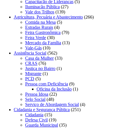
Capacitação de Lideranças
(5)
Iluminação Pública
(27)
Vale dos Trilhos
(139)
Agricultura, Pecuária e Abastecimento
(266)
Comida na Mesa
(5)
Estradas Rurais
(4)
Feira Gastronômica
(79)
Feira Verde
(30)
Mercado da Família
(13)
Vale-Gás
(10)
Assistência Social
(562)
Casa da Mulher
(33)
CRAS
(76)
Justiça no Bairro
(1)
Migrante
(1)
PCD
(5)
Pessoa com Deficiência
(9)
Oficina da Inclusão
(1)
Pessoa Idosa
(22)
Selo Social
(48)
Serviço de Abordagem Social
(4)
Cidadania e Segurança Pública
(251)
Cidadania
(15)
Defesa Civil
(19)
Guarda Municipal
(35)