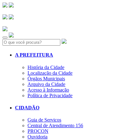
Search:
A PREFEITURA
História da Cidade
Localização da Cidade
Órgãos Municipais
Arquivo da Cidade
Acesso à Informação
Política de Privacidade
CIDADÃO
Guia de Serviços
Central de Atendimento 156
PROCON
Ouvidoria