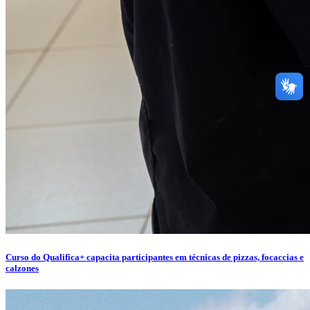
Curso do Qualifica+ capacita participantes em técnicas de pizzas, focaccias e
calzones