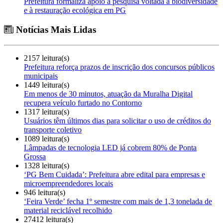
Prefeitura formaliza apoio a pesquisa voltada à biodiversidade
e à restauração ecológica em PG
Notícias Mais Lidas
2157 leitura(s)
Prefeitura reforça prazos de inscrição dos concursos públicos
municipais
1449 leitura(s)
Em menos de 30 minutos, atuação da Muralha Digital
recupera veículo furtado no Contorno
1317 leitura(s)
Usuários têm últimos dias para solicitar o uso de créditos do
transporte coletivo
1089 leitura(s)
Lâmpadas de tecnologia LED já cobrem 80% de Ponta
Grossa
1328 leitura(s)
‘PG Bem Cuidada’: Prefeitura abre edital para empresas e
microempreendedores locais
946 leitura(s)
‘Feira Verde’ fecha 1º semestre com mais de 1,3 tonelada de
material reciclável recolhido
27412 leitura(s)