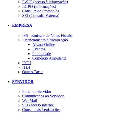
E-SIC (acesso à informação)
LGPD (informações)
Consulta de Protocolos
SEI (Consulta Externa)
EMPRESA
ISS - Emissão de Notas Fiscais
Licenciamento e fiscalização
Alvará Online
Eventos
Publicidade
Comércio Ambulante
IPTU
ITBI
Outras Taxas
SERVIDOR
Portal do Servidor
Comunicados ao Servidor
WebMail
SEI (acesso interno)
Consulta às Legislações