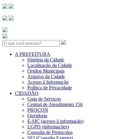
Search:
A PREFEITURA
História da Cidade
Localização da Cidade
Órgãos Municipais
Arquivo da Cidade
Acesso à Informação
Política de Privacidade
CIDADÃO
Guia de Serviços
Central de Atendimento 156
PROCON
Ouvidoria
E-SIC (acesso à informação)
LGPD (informações)
Consulta de Protocolos
SEI (Consulta Externa)