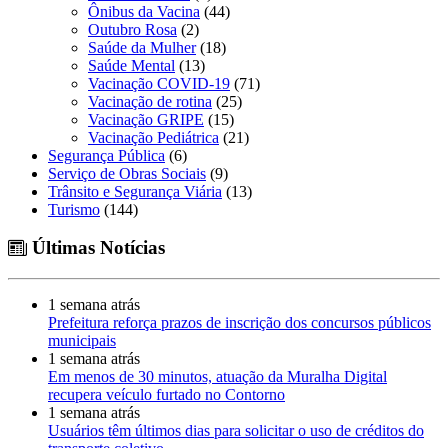
Ônibus da Vacina
(44)
Outubro Rosa
(2)
Saúde da Mulher
(18)
Saúde Mental
(13)
Vacinação COVID-19
(71)
Vacinação de rotina
(25)
Vacinação GRIPE
(15)
Vacinação Pediátrica
(21)
Segurança Pública
(6)
Serviço de Obras Sociais
(9)
Trânsito e Segurança Viária
(13)
Turismo
(144)
Últimas Notícias
1 semana atrás
Prefeitura reforça prazos de inscrição dos concursos públicos
municipais
1 semana atrás
Em menos de 30 minutos, atuação da Muralha Digital
recupera veículo furtado no Contorno
1 semana atrás
Usuários têm últimos dias para solicitar o uso de créditos do