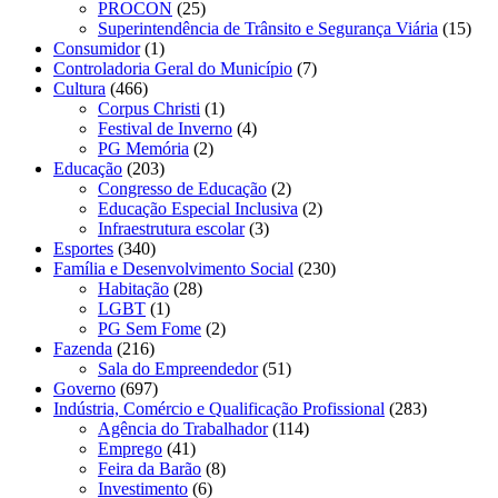
PROCON
(25)
Superintendência de Trânsito e Segurança Viária
(15)
Consumidor
(1)
Controladoria Geral do Município
(7)
Cultura
(466)
Corpus Christi
(1)
Festival de Inverno
(4)
PG Memória
(2)
Educação
(203)
Congresso de Educação
(2)
Educação Especial Inclusiva
(2)
Infraestrutura escolar
(3)
Esportes
(340)
Família e Desenvolvimento Social
(230)
Habitação
(28)
LGBT
(1)
PG Sem Fome
(2)
Fazenda
(216)
Sala do Empreendedor
(51)
Governo
(697)
Indústria, Comércio e Qualificação Profissional
(283)
Agência do Trabalhador
(114)
Emprego
(41)
Feira da Barão
(8)
Investimento
(6)