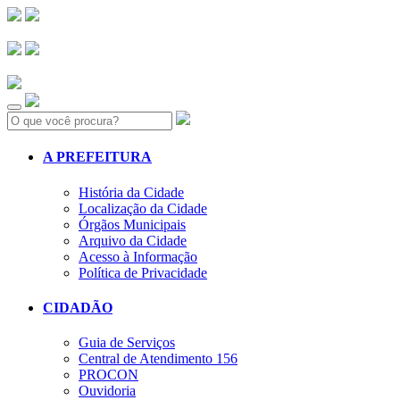
Search:
A PREFEITURA
História da Cidade
Localização da Cidade
Órgãos Municipais
Arquivo da Cidade
Acesso à Informação
Política de Privacidade
CIDADÃO
Guia de Serviços
Central de Atendimento 156
PROCON
Ouvidoria