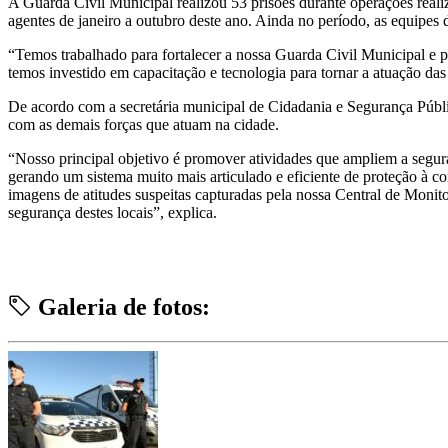
A Guarda Civil Municipal realizou 53 prisões durante operações reali
agentes de janeiro a outubro deste ano. Ainda no período, as equipes
“Temos trabalhado para fortalecer a nossa Guarda Civil Municipal e 
temos investido em capacitação e tecnologia para tornar a atuação das
De acordo com a secretária municipal de Cidadania e Segurança Públic
com as demais forças que atuam na cidade.
“Nosso principal objetivo é promover atividades que ampliem a seguran
gerando um sistema muito mais articulado e eficiente de proteção à com
imagens de atitudes suspeitas capturadas pela nossa Central de Monit
segurança destes locais”, explica.
Galeria de fotos: