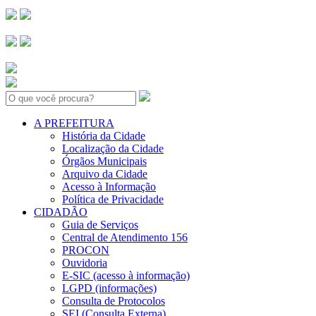
Search:
A PREFEITURA
História da Cidade
Localização da Cidade
Órgãos Municipais
Arquivo da Cidade
Acesso à Informação
Política de Privacidade
CIDADÃO
Guia de Serviços
Central de Atendimento 156
PROCON
Ouvidoria
E-SIC (acesso à informação)
LGPD (informações)
Consulta de Protocolos
SEI (Consulta Externa)