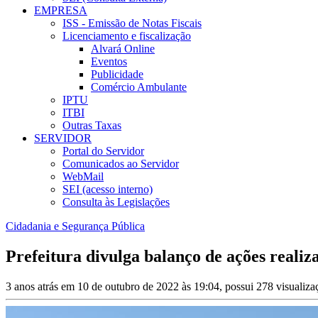
EMPRESA
ISS - Emissão de Notas Fiscais
Licenciamento e fiscalização
Alvará Online
Eventos
Publicidade
Comércio Ambulante
IPTU
ITBI
Outras Taxas
SERVIDOR
Portal do Servidor
Comunicados ao Servidor
WebMail
SEI (acesso interno)
Consulta às Legislações
Cidadania e Segurança Pública
Prefeitura divulga balanço de ações reali
3 anos atrás em 10 de outubro de 2022 às 19:04, possui 278 visualiz