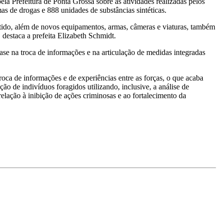
la Prefeitura de Ponta Grossa sobre as atividades realizadas pelos
as de drogas e 888 unidades de substâncias sintéticas.
tido, além de novos equipamentos, armas, câmeras e viaturas, também
 destaca a prefeita Elizabeth Schmidt.
se na troca de informações e na articulação de medidas integradas
roca de informações e de experiências entre as forças, o que acaba
ão de indivíduos foragidos utilizando, inclusive, a análise de
lação à inibição de ações criminosas e ao fortalecimento da