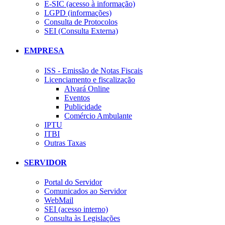
E-SIC (acesso à informação)
LGPD (informações)
Consulta de Protocolos
SEI (Consulta Externa)
EMPRESA
ISS - Emissão de Notas Fiscais
Licenciamento e fiscalização
Alvará Online
Eventos
Publicidade
Comércio Ambulante
IPTU
ITBI
Outras Taxas
SERVIDOR
Portal do Servidor
Comunicados ao Servidor
WebMail
SEI (acesso interno)
Consulta às Legislações