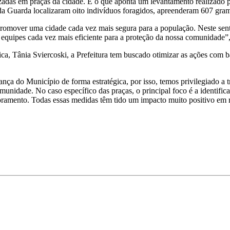
zadas em praças da cidade. É o que aponta um levantamento realizado pe
 da Guarda localizaram oito indivíduos foragidos, apreenderam 607 gram
promover uma cidade cada vez mais segura para a população. Neste sen
 equipes cada vez mais eficiente para a proteção da nossa comunidade”,
a, Tânia Sviercoski, a Prefeitura tem buscado otimizar as ações com ba
ça do Município de forma estratégica, por isso, temos privilegiado a t
unidade. No caso específico das praças, o principal foco é a identificaç
oramento. Todas essas medidas têm tido um impacto muito positivo em re