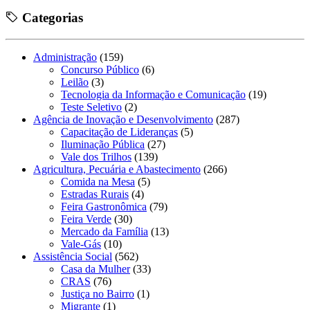
Categorias
Administração
(159)
Concurso Público
(6)
Leilão
(3)
Tecnologia da Informação e Comunicação
(19)
Teste Seletivo
(2)
Agência de Inovação e Desenvolvimento
(287)
Capacitação de Lideranças
(5)
Iluminação Pública
(27)
Vale dos Trilhos
(139)
Agricultura, Pecuária e Abastecimento
(266)
Comida na Mesa
(5)
Estradas Rurais
(4)
Feira Gastronômica
(79)
Feira Verde
(30)
Mercado da Família
(13)
Vale-Gás
(10)
Assistência Social
(562)
Casa da Mulher
(33)
CRAS
(76)
Justiça no Bairro
(1)
Migrante
(1)