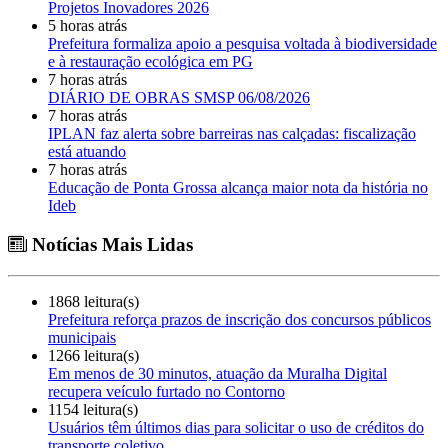
Projetos Inovadores 2026
5 horas atrás
Prefeitura formaliza apoio a pesquisa voltada à biodiversidade
e à restauração ecológica em PG
7 horas atrás
DIÁRIO DE OBRAS SMSP 06/08/2026
7 horas atrás
IPLAN faz alerta sobre barreiras nas calçadas: fiscalização
está atuando
7 horas atrás
Educação de Ponta Grossa alcança maior nota da história no
Ideb
Notícias Mais Lidas
1868 leitura(s)
Prefeitura reforça prazos de inscrição dos concursos públicos
municipais
1266 leitura(s)
Em menos de 30 minutos, atuação da Muralha Digital
recupera veículo furtado no Contorno
1154 leitura(s)
Usuários têm últimos dias para solicitar o uso de créditos do
transporte coletivo