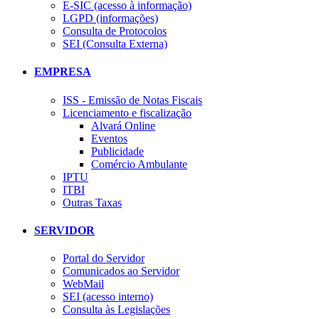
E-SIC (acesso à informação)
LGPD (informações)
Consulta de Protocolos
SEI (Consulta Externa)
EMPRESA
ISS - Emissão de Notas Fiscais
Licenciamento e fiscalização
Alvará Online
Eventos
Publicidade
Comércio Ambulante
IPTU
ITBI
Outras Taxas
SERVIDOR
Portal do Servidor
Comunicados ao Servidor
WebMail
SEI (acesso interno)
Consulta às Legislações