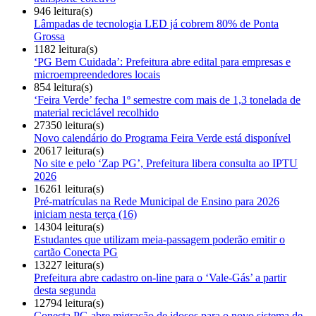
946 leitura(s)
Lâmpadas de tecnologia LED já cobrem 80% de Ponta
Grossa
1182 leitura(s)
‘PG Bem Cuidada’: Prefeitura abre edital para empresas e
microempreendedores locais
854 leitura(s)
‘Feira Verde’ fecha 1º semestre com mais de 1,3 tonelada de
material reciclável recolhido
27350 leitura(s)
Novo calendário do Programa Feira Verde está disponível
20617 leitura(s)
No site e pelo ‘Zap PG’, Prefeitura libera consulta ao IPTU
2026
16261 leitura(s)
Pré-matrículas na Rede Municipal de Ensino para 2026
iniciam nesta terça (16)
14304 leitura(s)
Estudantes que utilizam meia-passagem poderão emitir o
cartão Conecta PG
13227 leitura(s)
Prefeitura abre cadastro on-line para o ‘Vale-Gás’ a partir
desta segunda
12794 leitura(s)
Conecta PG abre migração de idosos para o novo sistema de