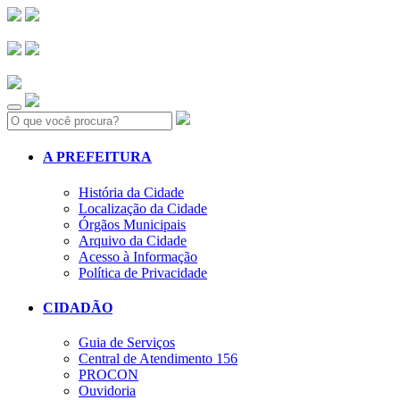
Search:
A PREFEITURA
História da Cidade
Localização da Cidade
Órgãos Municipais
Arquivo da Cidade
Acesso à Informação
Política de Privacidade
CIDADÃO
Guia de Serviços
Central de Atendimento 156
PROCON
Ouvidoria