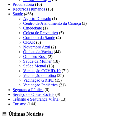
Procuradoria
(16)
Recursos Humanos
(15)
Saúde
(466)
Agosto Dourado
(1)
Centro de Atendimento da Criança
(3)
Cinedebate
(1)
Coleta de Preventivo
(5)
Comboio da Saúde
(4)
CRAR
(5)
Novembro Azul
(2)
Ônibus da Vacina
(44)
Outubro Rosa
(2)
Saúde da Mulher
(18)
Saúde Mental
(13)
Vacinação COVID-19
(71)
Vacinação de rotina
(25)
Vacinação GRIPE
(15)
Vacinação Pediátrica
(21)
Segurança Pública
(6)
Serviço de Obras Sociais
(9)
Trânsito e Segurança Viária
(13)
Turismo
(144)
Últimas Notícias