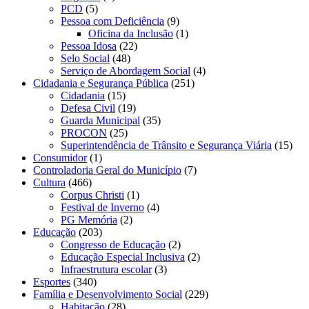
PCD
(5)
Pessoa com Deficiência
(9)
Oficina da Inclusão
(1)
Pessoa Idosa
(22)
Selo Social
(48)
Serviço de Abordagem Social
(4)
Cidadania e Segurança Pública
(251)
Cidadania
(15)
Defesa Civil
(19)
Guarda Municipal
(35)
PROCON
(25)
Superintendência de Trânsito e Segurança Viária
(15)
Consumidor
(1)
Controladoria Geral do Município
(7)
Cultura
(466)
Corpus Christi
(1)
Festival de Inverno
(4)
PG Memória
(2)
Educação
(203)
Congresso de Educação
(2)
Educação Especial Inclusiva
(2)
Infraestrutura escolar
(3)
Esportes
(340)
Família e Desenvolvimento Social
(229)
Habitação
(28)