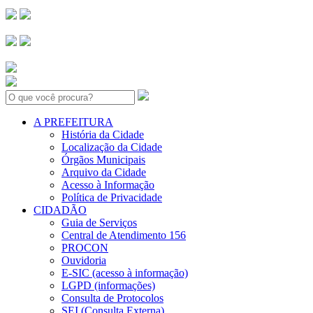
Search:
A PREFEITURA
História da Cidade
Localização da Cidade
Órgãos Municipais
Arquivo da Cidade
Acesso à Informação
Política de Privacidade
CIDADÃO
Guia de Serviços
Central de Atendimento 156
PROCON
Ouvidoria
E-SIC (acesso à informação)
LGPD (informações)
Consulta de Protocolos
SEI (Consulta Externa)