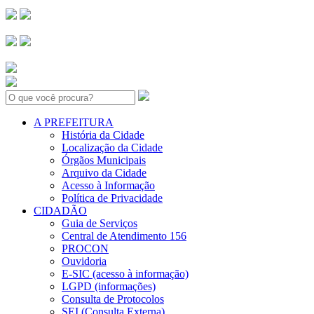
Search:
A PREFEITURA
História da Cidade
Localização da Cidade
Órgãos Municipais
Arquivo da Cidade
Acesso à Informação
Política de Privacidade
CIDADÃO
Guia de Serviços
Central de Atendimento 156
PROCON
Ouvidoria
E-SIC (acesso à informação)
LGPD (informações)
Consulta de Protocolos
SEI (Consulta Externa)