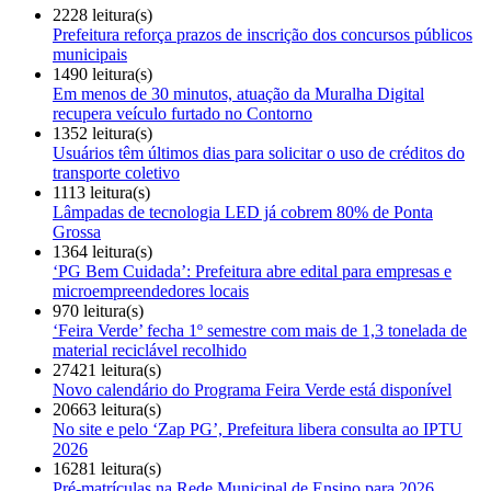
2228 leitura(s)
Prefeitura reforça prazos de inscrição dos concursos públicos
municipais
1490 leitura(s)
Em menos de 30 minutos, atuação da Muralha Digital
recupera veículo furtado no Contorno
1352 leitura(s)
Usuários têm últimos dias para solicitar o uso de créditos do
transporte coletivo
1113 leitura(s)
Lâmpadas de tecnologia LED já cobrem 80% de Ponta
Grossa
1364 leitura(s)
‘PG Bem Cuidada’: Prefeitura abre edital para empresas e
microempreendedores locais
970 leitura(s)
‘Feira Verde’ fecha 1º semestre com mais de 1,3 tonelada de
material reciclável recolhido
27421 leitura(s)
Novo calendário do Programa Feira Verde está disponível
20663 leitura(s)
No site e pelo ‘Zap PG’, Prefeitura libera consulta ao IPTU
2026
16281 leitura(s)
Pré-matrículas na Rede Municipal de Ensino para 2026