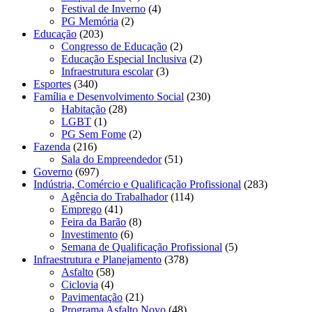
Festival de Inverno
(4)
PG Memória
(2)
Educação
(203)
Congresso de Educação
(2)
Educação Especial Inclusiva
(2)
Infraestrutura escolar
(3)
Esportes
(340)
Família e Desenvolvimento Social
(230)
Habitação
(28)
LGBT
(1)
PG Sem Fome
(2)
Fazenda
(216)
Sala do Empreendedor
(51)
Governo
(697)
Indústria, Comércio e Qualificação Profissional
(283)
Agência do Trabalhador
(114)
Emprego
(41)
Feira da Barão
(8)
Investimento
(6)
Semana de Qualificação Profissional
(5)
Infraestrutura e Planejamento
(378)
Asfalto
(58)
Ciclovia
(4)
Pavimentação
(21)
Programa Asfalto Novo
(48)