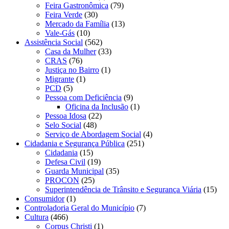
Feira Gastronômica
(79)
Feira Verde
(30)
Mercado da Família
(13)
Vale-Gás
(10)
Assistência Social
(562)
Casa da Mulher
(33)
CRAS
(76)
Justiça no Bairro
(1)
Migrante
(1)
PCD
(5)
Pessoa com Deficiência
(9)
Oficina da Inclusão
(1)
Pessoa Idosa
(22)
Selo Social
(48)
Serviço de Abordagem Social
(4)
Cidadania e Segurança Pública
(251)
Cidadania
(15)
Defesa Civil
(19)
Guarda Municipal
(35)
PROCON
(25)
Superintendência de Trânsito e Segurança Viária
(15)
Consumidor
(1)
Controladoria Geral do Município
(7)
Cultura
(466)
Corpus Christi
(1)