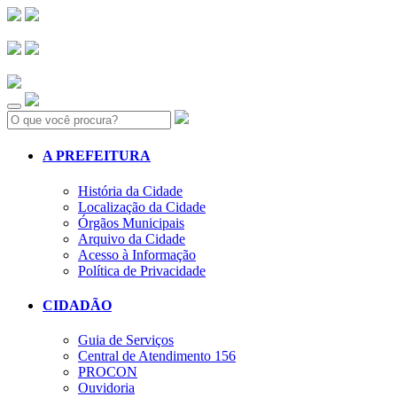
Search:
A PREFEITURA
História da Cidade
Localização da Cidade
Órgãos Municipais
Arquivo da Cidade
Acesso à Informação
Política de Privacidade
CIDADÃO
Guia de Serviços
Central de Atendimento 156
PROCON
Ouvidoria