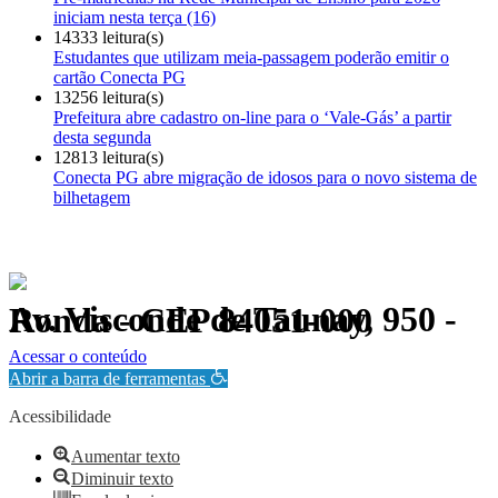
iniciam nesta terça (16)
14333 leitura(s)
Estudantes que utilizam meia-passagem poderão emitir o
cartão Conecta PG
13256 leitura(s)
Prefeitura abre cadastro on-line para o ‘Vale-Gás’ a partir
desta segunda
12813 leitura(s)
Conecta PG abre migração de idosos para o novo sistema de
bilhetagem
Av. Visconde de Taunay, 950 - Ronda - CEP 84051-000
Política de Privacidade.
Acessar o conteúdo
Abrir a barra de ferramentas
Acessibilidade
Aumentar texto
Diminuir texto