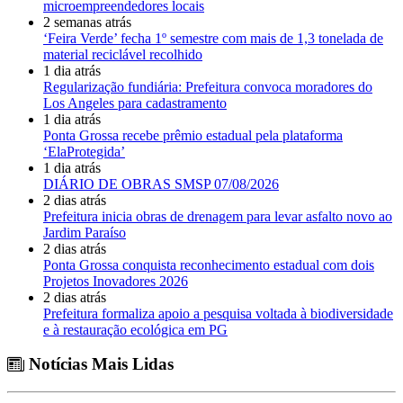
microempreendedores locais
2 semanas atrás
‘Feira Verde’ fecha 1º semestre com mais de 1,3 tonelada de
material reciclável recolhido
1 dia atrás
Regularização fundiária: Prefeitura convoca moradores do
Los Angeles para cadastramento
1 dia atrás
Ponta Grossa recebe prêmio estadual pela plataforma
‘ElaProtegida’
1 dia atrás
DIÁRIO DE OBRAS SMSP 07/08/2026
2 dias atrás
Prefeitura inicia obras de drenagem para levar asfalto novo ao
Jardim Paraíso
2 dias atrás
Ponta Grossa conquista reconhecimento estadual com dois
Projetos Inovadores 2026
2 dias atrás
Prefeitura formaliza apoio a pesquisa voltada à biodiversidade
e à restauração ecológica em PG
Notícias Mais Lidas