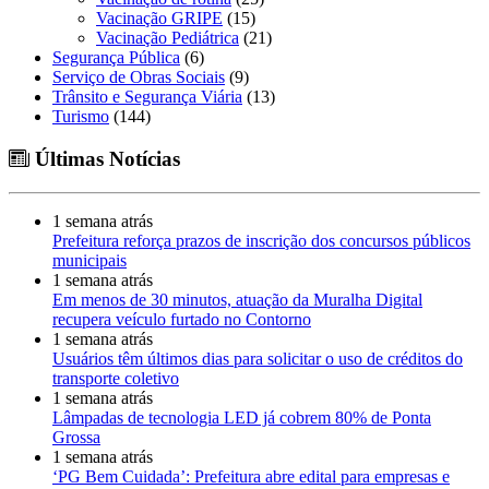
Vacinação GRIPE
(15)
Vacinação Pediátrica
(21)
Segurança Pública
(6)
Serviço de Obras Sociais
(9)
Trânsito e Segurança Viária
(13)
Turismo
(144)
Últimas Notícias
1 semana atrás
Prefeitura reforça prazos de inscrição dos concursos públicos
municipais
1 semana atrás
Em menos de 30 minutos, atuação da Muralha Digital
recupera veículo furtado no Contorno
1 semana atrás
Usuários têm últimos dias para solicitar o uso de créditos do
transporte coletivo
1 semana atrás
Lâmpadas de tecnologia LED já cobrem 80% de Ponta
Grossa
1 semana atrás
‘PG Bem Cuidada’: Prefeitura abre edital para empresas e