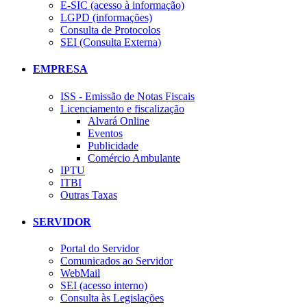
E-SIC (acesso à informação)
LGPD (informações)
Consulta de Protocolos
SEI (Consulta Externa)
EMPRESA
ISS - Emissão de Notas Fiscais
Licenciamento e fiscalização
Alvará Online
Eventos
Publicidade
Comércio Ambulante
IPTU
ITBI
Outras Taxas
SERVIDOR
Portal do Servidor
Comunicados ao Servidor
WebMail
SEI (acesso interno)
Consulta às Legislações