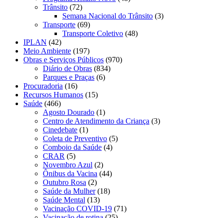
Trânsito
(72)
Semana Nacional do Trânsito
(3)
Transporte
(69)
Transporte Coletivo
(48)
IPLAN
(42)
Meio Ambiente
(197)
Obras e Serviços Públicos
(970)
Diário de Obras
(834)
Parques e Praças
(6)
Procuradoria
(16)
Recursos Humanos
(15)
Saúde
(466)
Agosto Dourado
(1)
Centro de Atendimento da Criança
(3)
Cinedebate
(1)
Coleta de Preventivo
(5)
Comboio da Saúde
(4)
CRAR
(5)
Novembro Azul
(2)
Ônibus da Vacina
(44)
Outubro Rosa
(2)
Saúde da Mulher
(18)
Saúde Mental
(13)
Vacinação COVID-19
(71)
Vacinação de rotina
(25)