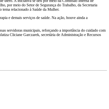
e útero. A iniciativa se deu por meio da Comissão Interna de
ho, por meio do Setor de Segurança do Trabalho, da Secretaria
o tema relacionado à Saúde da Mulher.
rapia e demais serviços de saúde. Na ação, houve ainda a
nossas servidoras municipais, reforçando a importância do cuidado com
atiza Cliciane Garczarek, secretária de Administração e Recursos