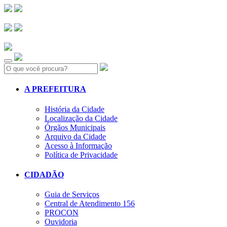
Search:
A PREFEITURA
História da Cidade
Localização da Cidade
Órgãos Municipais
Arquivo da Cidade
Acesso à Informação
Política de Privacidade
CIDADÃO
Guia de Serviços
Central de Atendimento 156
PROCON
Ouvidoria