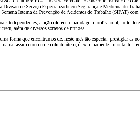
usiva ao ‘Outubro Rosa’, mês de combate ao câncer de mama e de colo d
 Divisão de Serviço Especializado em Segurança e Medicina do Trabal
 Semana Interna de Prevenção de Acidentes do Trabalho (SIPAT) com 
nais independentes, a ação ofereceu maquiagem profissional, auriculote
credi, além de diversos sorteios de brindes.
oi uma forma que encontramos de, neste mês tão especial, prestigiar as 
mama, assim como o de colo de útero, é extremamente importante”, enf