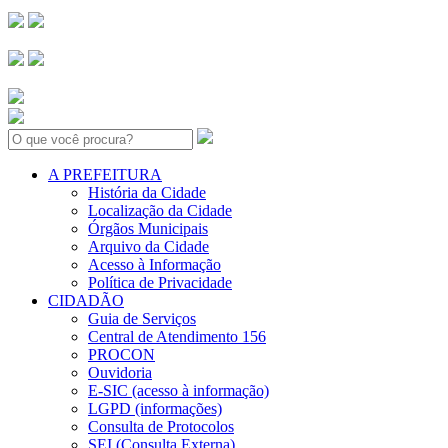
Search:
A PREFEITURA
História da Cidade
Localização da Cidade
Órgãos Municipais
Arquivo da Cidade
Acesso à Informação
Política de Privacidade
CIDADÃO
Guia de Serviços
Central de Atendimento 156
PROCON
Ouvidoria
E-SIC (acesso à informação)
LGPD (informações)
Consulta de Protocolos
SEI (Consulta Externa)