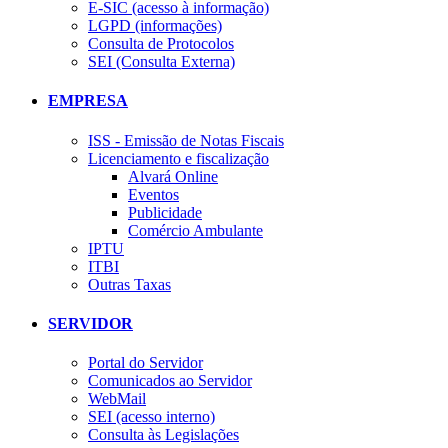
E-SIC (acesso à informação)
LGPD (informações)
Consulta de Protocolos
SEI (Consulta Externa)
EMPRESA
ISS - Emissão de Notas Fiscais
Licenciamento e fiscalização
Alvará Online
Eventos
Publicidade
Comércio Ambulante
IPTU
ITBI
Outras Taxas
SERVIDOR
Portal do Servidor
Comunicados ao Servidor
WebMail
SEI (acesso interno)
Consulta às Legislações