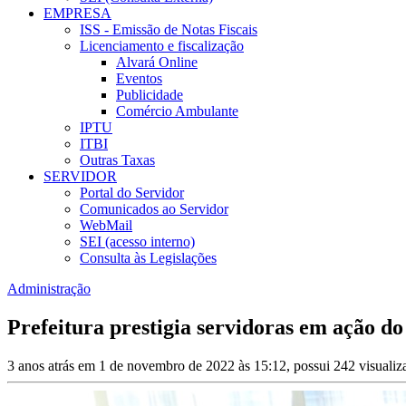
EMPRESA
ISS - Emissão de Notas Fiscais
Licenciamento e fiscalização
Alvará Online
Eventos
Publicidade
Comércio Ambulante
IPTU
ITBI
Outras Taxas
SERVIDOR
Portal do Servidor
Comunicados ao Servidor
WebMail
SEI (acesso interno)
Consulta às Legislações
Administração
Prefeitura prestigia servidoras em ação d
3 anos atrás em 1 de novembro de 2022 às 15:12, possui 242 visuali