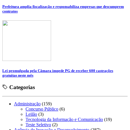
Prefeitura amplia fiscalização e responsabiliza empresas que descumprem
contratos
Lei promulgada pela Câmara impede PG de receber 600 castrações
gratuitas neste mês
Categorias
Administração
(159)
Concurso Público
(6)
Leilão
(3)
Tecnologia da Informação e Comunicação
(19)
Teste Seletivo
(2)
Agência de Inovação e Desenvolvimento
(287)