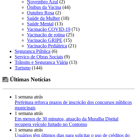
Novembro Azul
(2)
Ônibus da Vacina
(44)
Outubro Rosa
(2)
Saúde da Mulher
(18)
Saúde Mental
(13)
Vacinação COVID-19
(71)
Vacinação de rotina
(25)
Vacinação GRIPE
(15)
Vacinação Pediátrica
(21)
Segurança Pública
(6)
Serviço de Obras Sociais
(9)
Trânsito e Segurança Viária
(13)
Turismo
(144)
Últimas Notícias
1 semana atrás
Prefeitura reforça prazos de inscrição dos concursos públicos
municipais
1 semana atrás
Em menos de 30 minutos, atuação da Muralha Digital
recupera veículo furtado no Contorno
1 semana atrás
Usuários têm últimos dias para solicitar o uso de créditos do