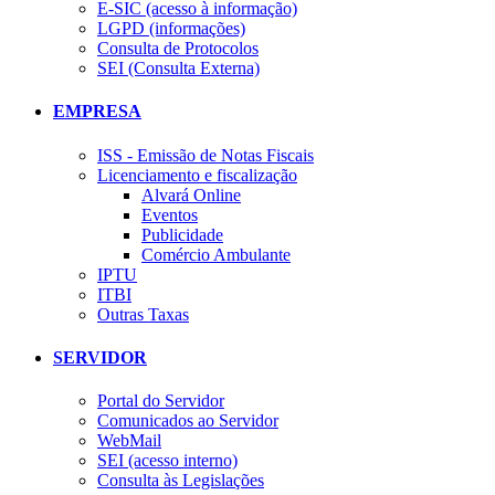
E-SIC (acesso à informação)
LGPD (informações)
Consulta de Protocolos
SEI (Consulta Externa)
EMPRESA
ISS - Emissão de Notas Fiscais
Licenciamento e fiscalização
Alvará Online
Eventos
Publicidade
Comércio Ambulante
IPTU
ITBI
Outras Taxas
SERVIDOR
Portal do Servidor
Comunicados ao Servidor
WebMail
SEI (acesso interno)
Consulta às Legislações