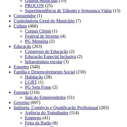
Guarda Municipal
(35)
PROCON
(25)
Superintendência de Trânsito e Segurança Viária
(15)
Consumidor
(1)
Controladoria Geral do Município
(7)
Cultura
(466)
Corpus Christi
(1)
Festival de Inverno
(4)
PG Memória
(2)
Educação
(203)
Congresso de Educação
(2)
Educação Especial Inclusiva
(2)
Infraestrutura escolar
(3)
Esportes
(340)
Família e Desenvolvimento Social
(230)
Habitação
(28)
LGBT
(1)
PG Sem Fome
(2)
Fazenda
(216)
Sala do Empreendedor
(51)
Governo
(697)
Indústria, Comércio e Qualificação Profissional
(283)
Agência do Trabalhador
(114)
Emprego
(41)
Feira da Barão
(8)