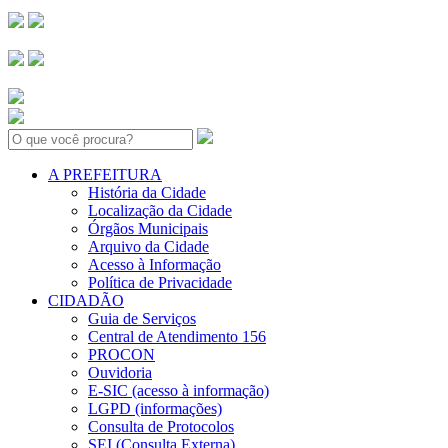
Search:
A PREFEITURA
História da Cidade
Localização da Cidade
Órgãos Municipais
Arquivo da Cidade
Acesso à Informação
Política de Privacidade
CIDADÃO
Guia de Serviços
Central de Atendimento 156
PROCON
Ouvidoria
E-SIC (acesso à informação)
LGPD (informações)
Consulta de Protocolos
SEI (Consulta Externa)