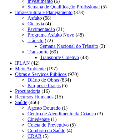
Investimento
(6)
Semana de Qualificação Profissional
(5)
Infraestrutura e Planejamento
(378)
Asfalto
(58)
Ciclovia
(4)
Pavimentação
(21)
Programa Asfalto Novo
(48)
Trânsito
(72)
Semana Nacional do Trânsito
(3)
Transporte
(69)
Transporte Coletivo
(48)
IPLAN
(42)
Meio Ambiente
(197)
Obras e Serviços Públicos
(970)
Diário de Obras
(834)
Parques e Praças
(6)
Procuradoria
(16)
Recursos Humanos
(15)
Saúde
(466)
Agosto Dourado
(1)
Centro de Atendimento da Criança
(3)
Cinedebate
(1)
Coleta de Preventivo
(5)
Comboio da Saúde
(4)
CRAR
(5)