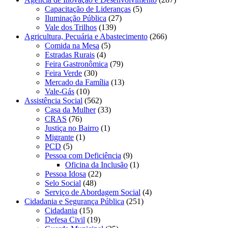
Capacitação de Lideranças
(5)
Iluminação Pública
(27)
Vale dos Trilhos
(139)
Agricultura, Pecuária e Abastecimento
(266)
Comida na Mesa
(5)
Estradas Rurais
(4)
Feira Gastronômica
(79)
Feira Verde
(30)
Mercado da Família
(13)
Vale-Gás
(10)
Assistência Social
(562)
Casa da Mulher
(33)
CRAS
(76)
Justiça no Bairro
(1)
Migrante
(1)
PCD
(5)
Pessoa com Deficiência
(9)
Oficina da Inclusão
(1)
Pessoa Idosa
(22)
Selo Social
(48)
Serviço de Abordagem Social
(4)
Cidadania e Segurança Pública
(251)
Cidadania
(15)
Defesa Civil
(19)