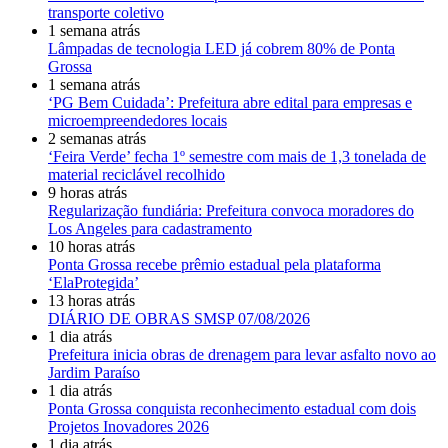
transporte coletivo
1 semana atrás
Lâmpadas de tecnologia LED já cobrem 80% de Ponta
Grossa
1 semana atrás
‘PG Bem Cuidada’: Prefeitura abre edital para empresas e
microempreendedores locais
2 semanas atrás
‘Feira Verde’ fecha 1º semestre com mais de 1,3 tonelada de
material reciclável recolhido
9 horas atrás
Regularização fundiária: Prefeitura convoca moradores do
Los Angeles para cadastramento
10 horas atrás
Ponta Grossa recebe prêmio estadual pela plataforma
‘ElaProtegida’
13 horas atrás
DIÁRIO DE OBRAS SMSP 07/08/2026
1 dia atrás
Prefeitura inicia obras de drenagem para levar asfalto novo ao
Jardim Paraíso
1 dia atrás
Ponta Grossa conquista reconhecimento estadual com dois
Projetos Inovadores 2026
1 dia atrás