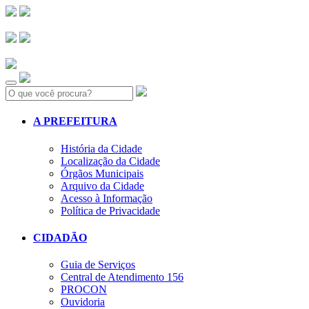
Search:
A PREFEITURA
História da Cidade
Localização da Cidade
Órgãos Municipais
Arquivo da Cidade
Acesso à Informação
Política de Privacidade
CIDADÃO
Guia de Serviços
Central de Atendimento 156
PROCON
Ouvidoria