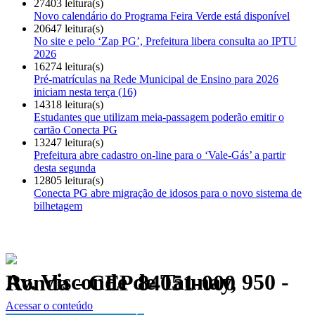
27403 leitura(s)
Novo calendário do Programa Feira Verde está disponível
20647 leitura(s)
No site e pelo ‘Zap PG’, Prefeitura libera consulta ao IPTU
2026
16274 leitura(s)
Pré-matrículas na Rede Municipal de Ensino para 2026
iniciam nesta terça (16)
14318 leitura(s)
Estudantes que utilizam meia-passagem poderão emitir o
cartão Conecta PG
13247 leitura(s)
Prefeitura abre cadastro on-line para o ‘Vale-Gás’ a partir
desta segunda
12805 leitura(s)
Conecta PG abre migração de idosos para o novo sistema de
bilhetagem
Av. Visconde de Taunay, 950 - Ronda - CEP 84051-000
Política de Privacidade.
Acessar o conteúdo