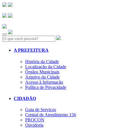
Search:
A PREFEITURA
História da Cidade
Localização da Cidade
Órgãos Municipais
Arquivo da Cidade
Acesso à Informação
Política de Privacidade
CIDADÃO
Guia de Serviços
Central de Atendimento 156
PROCON
Ouvidoria