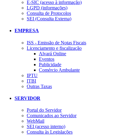
E-SIC (acesso à informação)
LGPD (informações)
Consulta de Protocolos
SEI (Consulta Externa)
EMPRESA
ISS - Emissão de Notas Fiscais
Licenciamento e fiscalização
Alvará Online
Eventos
Publicidade
Comércio Ambulante
IPTU
ITBI
Outras Taxas
SERVIDOR
Portal do Servidor
Comunicados ao Servidor
WebMail
SEI (acesso interno)
Consulta às Legislações