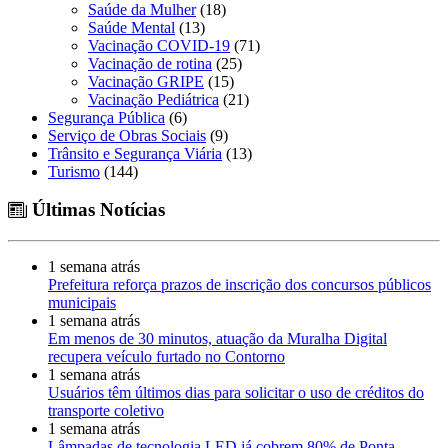
Saúde da Mulher
(18)
Saúde Mental
(13)
Vacinação COVID-19
(71)
Vacinação de rotina
(25)
Vacinação GRIPE
(15)
Vacinação Pediátrica
(21)
Segurança Pública
(6)
Serviço de Obras Sociais
(9)
Trânsito e Segurança Viária
(13)
Turismo
(144)
Últimas Notícias
1 semana atrás
Prefeitura reforça prazos de inscrição dos concursos públicos
municipais
1 semana atrás
Em menos de 30 minutos, atuação da Muralha Digital
recupera veículo furtado no Contorno
1 semana atrás
Usuários têm últimos dias para solicitar o uso de créditos do
transporte coletivo
1 semana atrás
Lâmpadas de tecnologia LED já cobrem 80% de Ponta