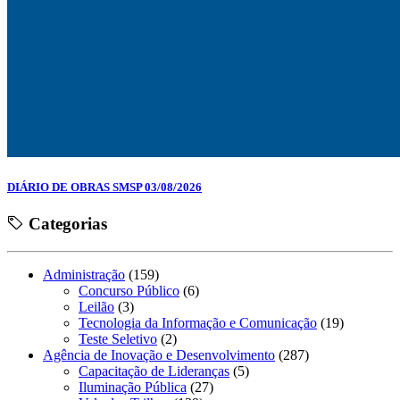
DIÁRIO DE OBRAS SMSP 03/08/2026
Categorias
Administração
(159)
Concurso Público
(6)
Leilão
(3)
Tecnologia da Informação e Comunicação
(19)
Teste Seletivo
(2)
Agência de Inovação e Desenvolvimento
(287)
Capacitação de Lideranças
(5)
Iluminação Pública
(27)