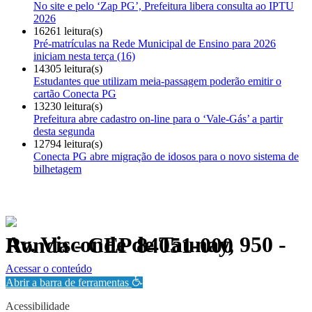
No site e pelo ‘Zap PG’, Prefeitura libera consulta ao IPTU
2026
16261 leitura(s)
Pré-matrículas na Rede Municipal de Ensino para 2026
iniciam nesta terça (16)
14305 leitura(s)
Estudantes que utilizam meia-passagem poderão emitir o
cartão Conecta PG
13230 leitura(s)
Prefeitura abre cadastro on-line para o ‘Vale-Gás’ a partir
desta segunda
12794 leitura(s)
Conecta PG abre migração de idosos para o novo sistema de
bilhetagem
Av. Visconde de Taunay, 950 - Ronda - CEP 84051-000
Política de Privacidade.
Acessar o conteúdo
Abrir a barra de ferramentas
Acessibilidade