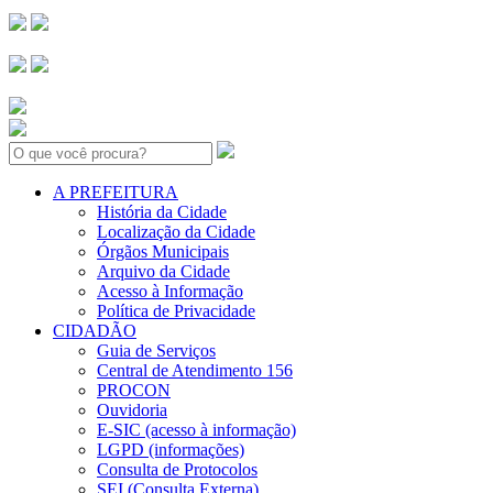
Search:
A PREFEITURA
História da Cidade
Localização da Cidade
Órgãos Municipais
Arquivo da Cidade
Acesso à Informação
Política de Privacidade
CIDADÃO
Guia de Serviços
Central de Atendimento 156
PROCON
Ouvidoria
E-SIC (acesso à informação)
LGPD (informações)
Consulta de Protocolos
SEI (Consulta Externa)