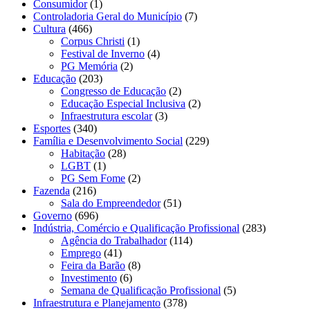
Consumidor
(1)
Controladoria Geral do Município
(7)
Cultura
(466)
Corpus Christi
(1)
Festival de Inverno
(4)
PG Memória
(2)
Educação
(203)
Congresso de Educação
(2)
Educação Especial Inclusiva
(2)
Infraestrutura escolar
(3)
Esportes
(340)
Família e Desenvolvimento Social
(229)
Habitação
(28)
LGBT
(1)
PG Sem Fome
(2)
Fazenda
(216)
Sala do Empreendedor
(51)
Governo
(696)
Indústria, Comércio e Qualificação Profissional
(283)
Agência do Trabalhador
(114)
Emprego
(41)
Feira da Barão
(8)
Investimento
(6)
Semana de Qualificação Profissional
(5)
Infraestrutura e Planejamento
(378)