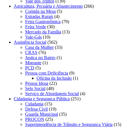
Vale dos Trilhos
(139)
Agricultura, Pecuária e Abastecimento
(266)
Comida na Mesa
(5)
Estradas Rurais
(4)
Feira Gastronômica
(79)
Feira Verde
(30)
Mercado da Família
(13)
Vale-Gás
(10)
Assistência Social
(562)
Casa da Mulher
(33)
CRAS
(76)
Justiça no Bairro
(1)
Migrante
(1)
PCD
(5)
Pessoa com Deficiência
(9)
Oficina da Inclusão
(1)
Pessoa Idosa
(22)
Selo Social
(48)
Serviço de Abordagem Social
(4)
Cidadania e Segurança Pública
(251)
Cidadania
(15)
Defesa Civil
(19)
Guarda Municipal
(35)
PROCON
(25)
Superintendência de Trânsito e Segurança Viária
(15)