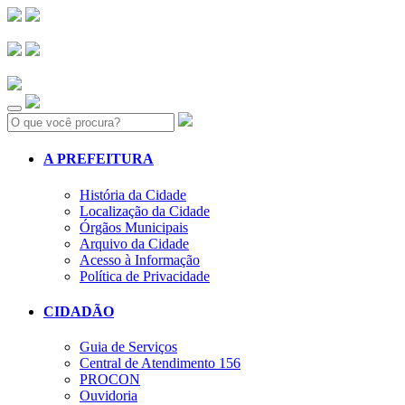
Search:
A PREFEITURA
História da Cidade
Localização da Cidade
Órgãos Municipais
Arquivo da Cidade
Acesso à Informação
Política de Privacidade
CIDADÃO
Guia de Serviços
Central de Atendimento 156
PROCON
Ouvidoria