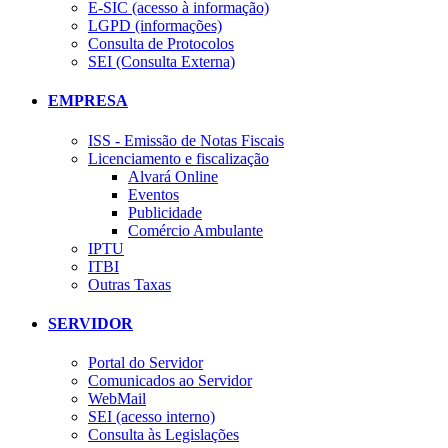
E-SIC (acesso à informação)
LGPD (informações)
Consulta de Protocolos
SEI (Consulta Externa)
EMPRESA
ISS - Emissão de Notas Fiscais
Licenciamento e fiscalização
Alvará Online
Eventos
Publicidade
Comércio Ambulante
IPTU
ITBI
Outras Taxas
SERVIDOR
Portal do Servidor
Comunicados ao Servidor
WebMail
SEI (acesso interno)
Consulta às Legislações