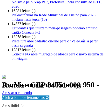
No site e pelo ‘Zap PG’, Prefeitura libera consulta ao IPTU
2026
16281 leitura(s)
Pré-matrículas na Rede Municipal de Ensino para 2026
iniciam nesta terça (16)
14333 leitura(s)
Estudantes que utilizam meia-passagem poderão emitir o
cartão Conecta PG
13258 leitura(s)
Prefeitura abre cadastro on-line para o ‘Vale-Gás’ a partir
desta segunda
12813 leitura(s)
Conecta PG abre migração de idosos para o novo sistema de
bilhetagem
Av. Visconde de Taunay, 950 - Ronda - CEP 84051-000
Política de Privacidade.
Acessar o conteúdo
Abrir a barra de ferramentas
Acessibilidade