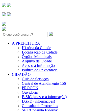
Search:
A PREFEITURA
História da Cidade
Localização da Cidade
Órgãos Municipais
Arquivo da Cidade
Acesso à Informação
Política de Privacidade
CIDADÃO
Guia de Serviços
Central de Atendimento 156
PROCON
Ouvidoria
E-SIC (acesso à informação)
LGPD (informações)
Consulta de Protocolos
SEI (Consulta Externa)