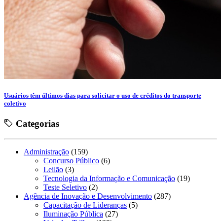
Usuários têm últimos dias para solicitar o uso de créditos do transporte
coletivo
Categorias
Administração
(159)
Concurso Público
(6)
Leilão
(3)
Tecnologia da Informação e Comunicação
(19)
Teste Seletivo
(2)
Agência de Inovação e Desenvolvimento
(287)
Capacitação de Lideranças
(5)
Iluminação Pública
(27)