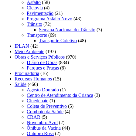
Asfalto
(58)
Ciclovia
(4)
Pavimentação
(21)
Programa Asfalto Novo
(48)
Trânsito
(72)
Semana Nacional do Trânsito
(3)
Transporte
(69)
Transporte Coletivo
(48)
IPLAN
(42)
Meio Ambiente
(197)
Obras e Serviços Públicos
(970)
Diário de Obras
(834)
Parques e Praças
(6)
Procuradoria
(16)
Recursos Humanos
(15)
Saúde
(466)
Agosto Dourado
(1)
Centro de Atendimento da Criança
(3)
Cinedebate
(1)
Coleta de Preventivo
(5)
Comboio da Saúde
(4)
CRAR
(5)
Novembro Azul
(2)
Ônibus da Vacina
(44)
Outubro Rosa
(2)