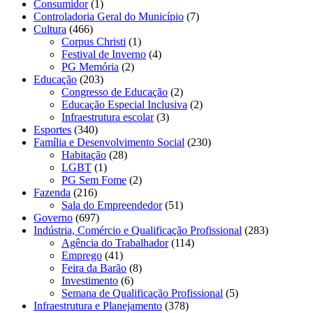
Consumidor
(1)
Controladoria Geral do Município
(7)
Cultura
(466)
Corpus Christi
(1)
Festival de Inverno
(4)
PG Memória
(2)
Educação
(203)
Congresso de Educação
(2)
Educação Especial Inclusiva
(2)
Infraestrutura escolar
(3)
Esportes
(340)
Família e Desenvolvimento Social
(230)
Habitação
(28)
LGBT
(1)
PG Sem Fome
(2)
Fazenda
(216)
Sala do Empreendedor
(51)
Governo
(697)
Indústria, Comércio e Qualificação Profissional
(283)
Agência do Trabalhador
(114)
Emprego
(41)
Feira da Barão
(8)
Investimento
(6)
Semana de Qualificação Profissional
(5)
Infraestrutura e Planejamento
(378)