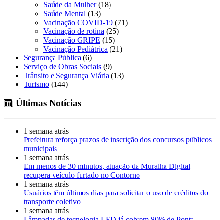
Saúde da Mulher
(18)
Saúde Mental
(13)
Vacinação COVID-19
(71)
Vacinação de rotina
(25)
Vacinação GRIPE
(15)
Vacinação Pediátrica
(21)
Segurança Pública
(6)
Serviço de Obras Sociais
(9)
Trânsito e Segurança Viária
(13)
Turismo
(144)
Últimas Notícias
1 semana atrás
Prefeitura reforça prazos de inscrição dos concursos públicos
municipais
1 semana atrás
Em menos de 30 minutos, atuação da Muralha Digital
recupera veículo furtado no Contorno
1 semana atrás
Usuários têm últimos dias para solicitar o uso de créditos do
transporte coletivo
1 semana atrás
Lâmpadas de tecnologia LED já cobrem 80% de Ponta