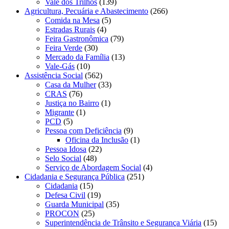
Vale dos Trilhos
(139)
Agricultura, Pecuária e Abastecimento
(266)
Comida na Mesa
(5)
Estradas Rurais
(4)
Feira Gastronômica
(79)
Feira Verde
(30)
Mercado da Família
(13)
Vale-Gás
(10)
Assistência Social
(562)
Casa da Mulher
(33)
CRAS
(76)
Justiça no Bairro
(1)
Migrante
(1)
PCD
(5)
Pessoa com Deficiência
(9)
Oficina da Inclusão
(1)
Pessoa Idosa
(22)
Selo Social
(48)
Serviço de Abordagem Social
(4)
Cidadania e Segurança Pública
(251)
Cidadania
(15)
Defesa Civil
(19)
Guarda Municipal
(35)
PROCON
(25)
Superintendência de Trânsito e Segurança Viária
(15)