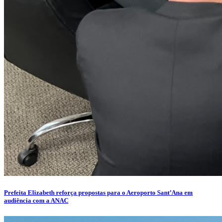
Prefeita Elizabeth reforça propostas para o Aeroporto Sant’Ana em
audiência com a ANAC