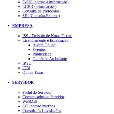
E-SIC (acesso à informação)
LGPD (informações)
Consulta de Protocolos
SEI (Consulta Externa)
EMPRESA
ISS - Emissão de Notas Fiscais
Licenciamento e fiscalização
Alvará Online
Eventos
Publicidade
Comércio Ambulante
IPTU
ITBI
Outras Taxas
SERVIDOR
Portal do Servidor
Comunicados ao Servidor
WebMail
SEI (acesso interno)
Consulta às Legislações