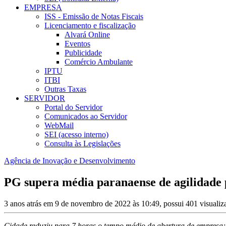
EMPRESA
ISS - Emissão de Notas Fiscais
Licenciamento e fiscalização
Alvará Online
Eventos
Publicidade
Comércio Ambulante
IPTU
ITBI
Outras Taxas
SERVIDOR
Portal do Servidor
Comunicados ao Servidor
WebMail
SEI (acesso interno)
Consulta às Legislações
Agência de Inovação e Desenvolvimento
PG supera média paranaense de agilidade 
3 anos atrás em 9 de novembro de 2022 às 10:49, possui 401 visuali
Cidade reduziu para 7 horas o tempo médio de abertura de empresa;