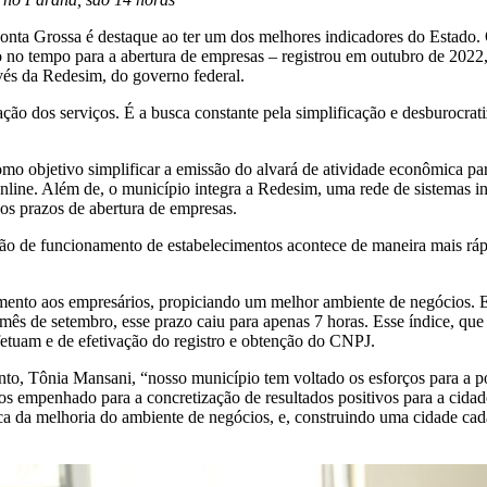
nta Grossa é destaque ao ter um dos melhores indicadores do Estado. 
no tempo para a abertura de empresas – registrou em outubro de 2022
vés da Redesim, do governo federal.
ação dos serviços. É a busca constante pela simplificação e desburocrat
 objetivo simplificar a emissão do alvará de atividade econômica par
a online. Além de, o município integra a Redesim, uma rede de sistemas
os prazos de abertura de empresas.
ação de funcionamento de estabelecimentos acontece de maneira mais ráp
ento aos empresários, propiciando um melhor ambiente de negócios. E
o mês de setembro, esse prazo caiu para apenas 7 horas. Esse índice, que
efetuam e de efetivação do registro e obtenção do CNPJ.
 Tônia Mansani, “nosso município tem voltado os esforços para a polít
mos empenhado para a concretização de resultados positivos para a cid
sca da melhoria do ambiente de negócios, e, construindo uma cidade cad