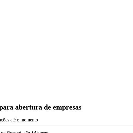
para abertura de empresas
zações até o momento
 no Paraná, são 14 horas