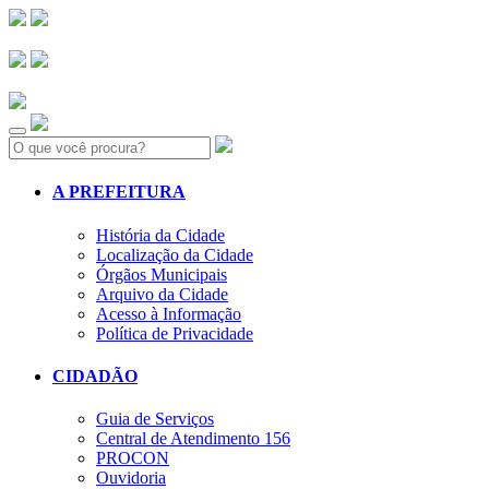
Search:
A PREFEITURA
História da Cidade
Localização da Cidade
Órgãos Municipais
Arquivo da Cidade
Acesso à Informação
Política de Privacidade
CIDADÃO
Guia de Serviços
Central de Atendimento 156
PROCON
Ouvidoria