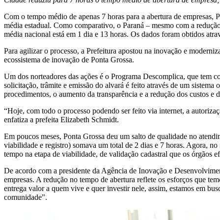
Com o tempo médio de apenas 7 horas para a abertura de empresas, Po
média estadual. Como comparativo, o Paraná – mesmo com a redução 
média nacional está em 1 dia e 13 horas. Os dados foram obtidos atra
Para agilizar o processo, a Prefeitura apostou na inovação e moderniz
ecossistema de inovação de Ponta Grossa.
Um dos norteadores das ações é o Programa Descomplica, que tem como
solicitação, trâmite e emissão do alvará é feito através de um sistem
procedimentos, o aumento da transparência e a redução dos custos e d
“Hoje, com todo o processo podendo ser feito via internet, a autoriz
enfatiza a prefeita Elizabeth Schmidt.
Em poucos meses, Ponta Grossa deu um salto de qualidade no atendim
viabilidade e registro) somava um total de 2 dias e 7 horas. Agora, n
tempo na etapa de viabilidade, de validação cadastral que os órgãos 
De acordo com a presidente da Agência de Inovação e Desenvolvimento,
empresas. A redução no tempo de abertura reflete os esforços que te
entrega valor a quem vive e quer investir nele, assim, estamos em bu
comunidade”.