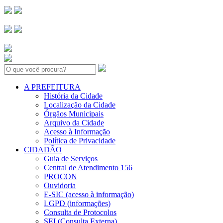
Search:
A PREFEITURA
História da Cidade
Localização da Cidade
Órgãos Municipais
Arquivo da Cidade
Acesso à Informação
Política de Privacidade
CIDADÃO
Guia de Serviços
Central de Atendimento 156
PROCON
Ouvidoria
E-SIC (acesso à informação)
LGPD (informações)
Consulta de Protocolos
SEI (Consulta Externa)