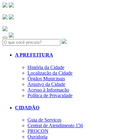
Search:
A PREFEITURA
História da Cidade
Localização da Cidade
Órgãos Municipais
Arquivo da Cidade
Acesso à Informação
Política de Privacidade
CIDADÃO
Guia de Serviços
Central de Atendimento 156
PROCON
Ouvidoria