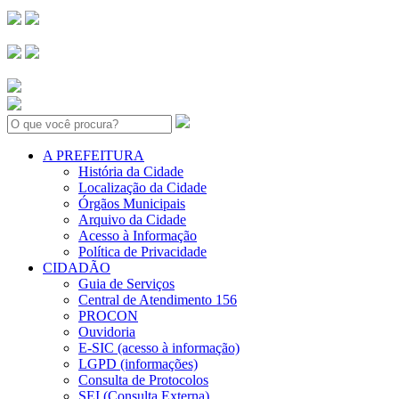
Search:
A PREFEITURA
História da Cidade
Localização da Cidade
Órgãos Municipais
Arquivo da Cidade
Acesso à Informação
Política de Privacidade
CIDADÃO
Guia de Serviços
Central de Atendimento 156
PROCON
Ouvidoria
E-SIC (acesso à informação)
LGPD (informações)
Consulta de Protocolos
SEI (Consulta Externa)