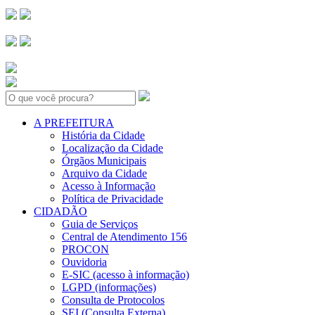
Search:
A PREFEITURA
História da Cidade
Localização da Cidade
Órgãos Municipais
Arquivo da Cidade
Acesso à Informação
Política de Privacidade
CIDADÃO
Guia de Serviços
Central de Atendimento 156
PROCON
Ouvidoria
E-SIC (acesso à informação)
LGPD (informações)
Consulta de Protocolos
SEI (Consulta Externa)