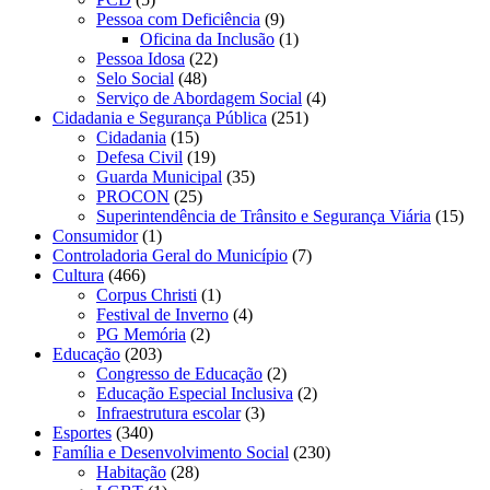
Pessoa com Deficiência
(9)
Oficina da Inclusão
(1)
Pessoa Idosa
(22)
Selo Social
(48)
Serviço de Abordagem Social
(4)
Cidadania e Segurança Pública
(251)
Cidadania
(15)
Defesa Civil
(19)
Guarda Municipal
(35)
PROCON
(25)
Superintendência de Trânsito e Segurança Viária
(15)
Consumidor
(1)
Controladoria Geral do Município
(7)
Cultura
(466)
Corpus Christi
(1)
Festival de Inverno
(4)
PG Memória
(2)
Educação
(203)
Congresso de Educação
(2)
Educação Especial Inclusiva
(2)
Infraestrutura escolar
(3)
Esportes
(340)
Família e Desenvolvimento Social
(230)
Habitação
(28)