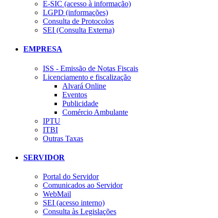
E-SIC (acesso à informação)
LGPD (informações)
Consulta de Protocolos
SEI (Consulta Externa)
EMPRESA
ISS - Emissão de Notas Fiscais
Licenciamento e fiscalização
Alvará Online
Eventos
Publicidade
Comércio Ambulante
IPTU
ITBI
Outras Taxas
SERVIDOR
Portal do Servidor
Comunicados ao Servidor
WebMail
SEI (acesso interno)
Consulta às Legislações