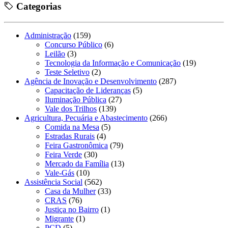
Categorias
Administração
(159)
Concurso Público
(6)
Leilão
(3)
Tecnologia da Informação e Comunicação
(19)
Teste Seletivo
(2)
Agência de Inovação e Desenvolvimento
(287)
Capacitação de Lideranças
(5)
Iluminação Pública
(27)
Vale dos Trilhos
(139)
Agricultura, Pecuária e Abastecimento
(266)
Comida na Mesa
(5)
Estradas Rurais
(4)
Feira Gastronômica
(79)
Feira Verde
(30)
Mercado da Família
(13)
Vale-Gás
(10)
Assistência Social
(562)
Casa da Mulher
(33)
CRAS
(76)
Justiça no Bairro
(1)
Migrante
(1)
PCD
(5)