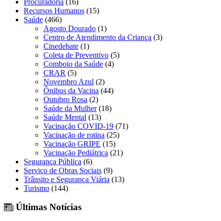
Procuradoria
(16)
Recursos Humanos
(15)
Saúde
(466)
Agosto Dourado
(1)
Centro de Atendimento da Criança
(3)
Cinedebate
(1)
Coleta de Preventivo
(5)
Comboio da Saúde
(4)
CRAR
(5)
Novembro Azul
(2)
Ônibus da Vacina
(44)
Outubro Rosa
(2)
Saúde da Mulher
(18)
Saúde Mental
(13)
Vacinação COVID-19
(71)
Vacinação de rotina
(25)
Vacinação GRIPE
(15)
Vacinação Pediátrica
(21)
Segurança Pública
(6)
Serviço de Obras Sociais
(9)
Trânsito e Segurança Viária
(13)
Turismo
(144)
Últimas Notícias