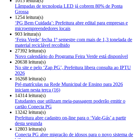
1015 leitura(s)
Lâmpadas de tecnologia LED já cobrem 80% de Ponta
Grossa
1254 leitura(s)
‘PG Bem Cuidada’: Prefeitura abre edital para empresas e
microempreendedores locais
903 leitura(s)
‘Feira Verde’ fecha 1º semestre com mais de 1,3 tonelada de
material reciclável recolhido
27392 leitura(s)
Novo calendário do Programa Feira Verde está disponível
20638 leitura(s)
No site e pelo ‘Zap PG’, Prefeitura libera consulta ao IPTU
2026
16268 leitura(s)
Pré-matrículas na Rede Municipal de Ensino para 2026
iniciam nesta terça (16)
14314 leitura(s)
Estudantes que utilizam meia-passagem poderão emitir o
cartão Conecta PG
13242 leitura(s)
Prefeitura abre cadastro on-line para o ‘Vale-Gás’ a partir
desta segunda
12803 leitura(s)
Conecta PG abre migração de idosos para o novo sistema de