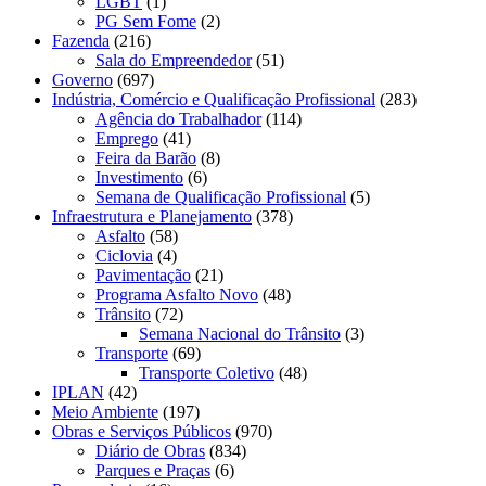
LGBT
(1)
PG Sem Fome
(2)
Fazenda
(216)
Sala do Empreendedor
(51)
Governo
(697)
Indústria, Comércio e Qualificação Profissional
(283)
Agência do Trabalhador
(114)
Emprego
(41)
Feira da Barão
(8)
Investimento
(6)
Semana de Qualificação Profissional
(5)
Infraestrutura e Planejamento
(378)
Asfalto
(58)
Ciclovia
(4)
Pavimentação
(21)
Programa Asfalto Novo
(48)
Trânsito
(72)
Semana Nacional do Trânsito
(3)
Transporte
(69)
Transporte Coletivo
(48)
IPLAN
(42)
Meio Ambiente
(197)
Obras e Serviços Públicos
(970)
Diário de Obras
(834)
Parques e Praças
(6)