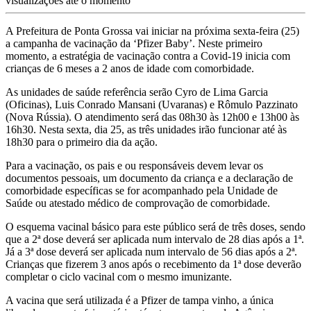
visualizações até o momento
A Prefeitura de Ponta Grossa vai iniciar na próxima sexta-feira (25)
a campanha de vacinação da ‘Pfizer Baby’. Neste primeiro
momento, a estratégia de vacinação contra a Covid-19 inicia com
crianças de 6 meses a 2 anos de idade com comorbidade.
As unidades de saúde referência serão Cyro de Lima Garcia
(Oficinas), Luis Conrado Mansani (Uvaranas) e Rômulo Pazzinato
(Nova Rússia). O atendimento será das 08h30 às 12h00 e 13h00 às
16h30. Nesta sexta, dia 25, as três unidades irão funcionar até às
18h30 para o primeiro dia da ação.
Para a vacinação, os pais e ou responsáveis devem levar os
documentos pessoais, um documento da criança e a declaração de
comorbidade específicas se for acompanhado pela Unidade de
Saúde ou atestado médico de comprovação de comorbidade.
O esquema vacinal básico para este público será de três doses, sendo
que a 2ª dose deverá ser aplicada num intervalo de 28 dias após a 1ª.
Já a 3ª dose deverá ser aplicada num intervalo de 56 dias após a 2ª.
Crianças que fizerem 3 anos após o recebimento da 1ª dose deverão
completar o ciclo vacinal com o mesmo imunizante.
A vacina que será utilizada é a Pfizer de tampa vinho, a única