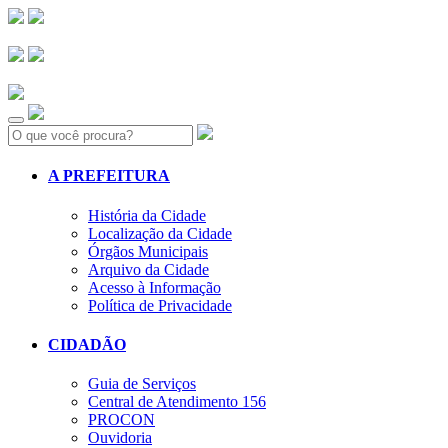
Search:
A PREFEITURA
História da Cidade
Localização da Cidade
Órgãos Municipais
Arquivo da Cidade
Acesso à Informação
Política de Privacidade
CIDADÃO
Guia de Serviços
Central de Atendimento 156
PROCON
Ouvidoria