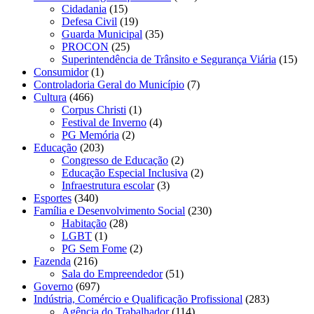
Cidadania
(15)
Defesa Civil
(19)
Guarda Municipal
(35)
PROCON
(25)
Superintendência de Trânsito e Segurança Viária
(15)
Consumidor
(1)
Controladoria Geral do Município
(7)
Cultura
(466)
Corpus Christi
(1)
Festival de Inverno
(4)
PG Memória
(2)
Educação
(203)
Congresso de Educação
(2)
Educação Especial Inclusiva
(2)
Infraestrutura escolar
(3)
Esportes
(340)
Família e Desenvolvimento Social
(230)
Habitação
(28)
LGBT
(1)
PG Sem Fome
(2)
Fazenda
(216)
Sala do Empreendedor
(51)
Governo
(697)
Indústria, Comércio e Qualificação Profissional
(283)
Agência do Trabalhador
(114)