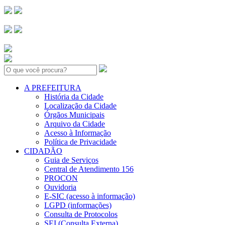
Search:
A PREFEITURA
História da Cidade
Localização da Cidade
Órgãos Municipais
Arquivo da Cidade
Acesso à Informação
Política de Privacidade
CIDADÃO
Guia de Serviços
Central de Atendimento 156
PROCON
Ouvidoria
E-SIC (acesso à informação)
LGPD (informações)
Consulta de Protocolos
SEI (Consulta Externa)