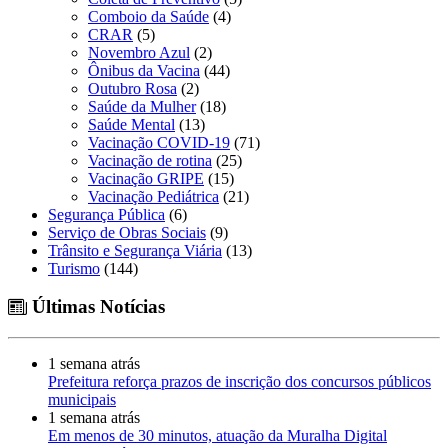
Comboio da Saúde
(4)
CRAR
(5)
Novembro Azul
(2)
Ônibus da Vacina
(44)
Outubro Rosa
(2)
Saúde da Mulher
(18)
Saúde Mental
(13)
Vacinação COVID-19
(71)
Vacinação de rotina
(25)
Vacinação GRIPE
(15)
Vacinação Pediátrica
(21)
Segurança Pública
(6)
Serviço de Obras Sociais
(9)
Trânsito e Segurança Viária
(13)
Turismo
(144)
Últimas Notícias
1 semana atrás
Prefeitura reforça prazos de inscrição dos concursos públicos
municipais
1 semana atrás
Em menos de 30 minutos, atuação da Muralha Digital