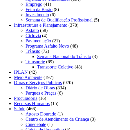
Emprego
(41)
Feira da Barão
(8)
Investimento
(6)
Semana de Qualificação Profissional
(5)
Infraestrutura e Planejamento
(378)
Asfalto
(58)
Ciclovia
(4)
Pavimentação
(21)
Programa Asfalto Novo
(48)
Trânsito
(72)
Semana Nacional do Trânsito
(3)
Transporte
(69)
Transporte Coletivo
(48)
IPLAN
(42)
Meio Ambiente
(197)
Obras e Serviços Públicos
(970)
Diário de Obras
(834)
Parques e Praças
(6)
Procuradoria
(16)
Recursos Humanos
(15)
Saúde
(466)
Agosto Dourado
(1)
Centro de Atendimento da Criança
(3)
Cinedebate
(1)
Coleta de Preventivo
(5)