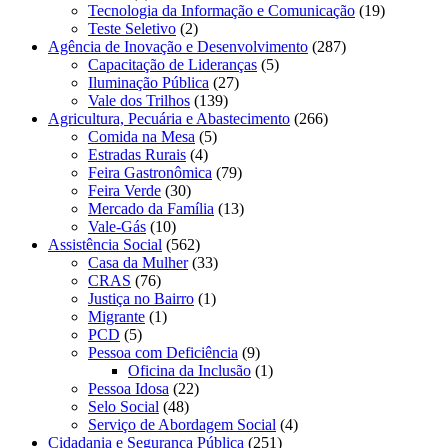
Tecnologia da Informação e Comunicação
(19)
Teste Seletivo
(2)
Agência de Inovação e Desenvolvimento
(287)
Capacitação de Lideranças
(5)
Iluminação Pública
(27)
Vale dos Trilhos
(139)
Agricultura, Pecuária e Abastecimento
(266)
Comida na Mesa
(5)
Estradas Rurais
(4)
Feira Gastronômica
(79)
Feira Verde
(30)
Mercado da Família
(13)
Vale-Gás
(10)
Assistência Social
(562)
Casa da Mulher
(33)
CRAS
(76)
Justiça no Bairro
(1)
Migrante
(1)
PCD
(5)
Pessoa com Deficiência
(9)
Oficina da Inclusão
(1)
Pessoa Idosa
(22)
Selo Social
(48)
Serviço de Abordagem Social
(4)
Cidadania e Segurança Pública
(251)