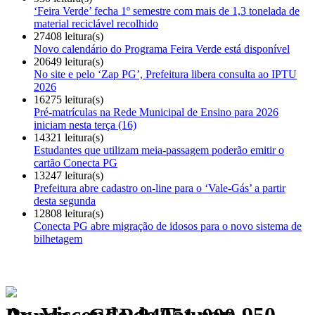
‘Feira Verde’ fecha 1º semestre com mais de 1,3 tonelada de
material reciclável recolhido
27408 leitura(s)
Novo calendário do Programa Feira Verde está disponível
20649 leitura(s)
No site e pelo ‘Zap PG’, Prefeitura libera consulta ao IPTU
2026
16275 leitura(s)
Pré-matrículas na Rede Municipal de Ensino para 2026
iniciam nesta terça (16)
14321 leitura(s)
Estudantes que utilizam meia-passagem poderão emitir o
cartão Conecta PG
13247 leitura(s)
Prefeitura abre cadastro on-line para o ‘Vale-Gás’ a partir
desta segunda
12808 leitura(s)
Conecta PG abre migração de idosos para o novo sistema de
bilhetagem