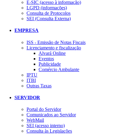
E-SIC (acesso à informação)
LGPD (informações)
Consulta de Protocolos
SEI (Consulta Externa)
EMPRESA
ISS - Emissão de Notas Fiscais
Licenciamento e fiscalização
Alvará Online
Eventos
Publicidade
Comércio Ambulante
IPTU
ITBI
Outras Taxas
SERVIDOR
Portal do Servidor
Comunicados ao Servidor
WebMail
SEI (acesso interno)
Consulta às Legislações