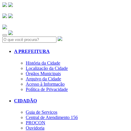
Search:
A PREFEITURA
História da Cidade
Localização da Cidade
Órgãos Municipais
Arquivo da Cidade
Acesso à Informação
Política de Privacidade
CIDADÃO
Guia de Serviços
Central de Atendimento 156
PROCON
Ouvidoria