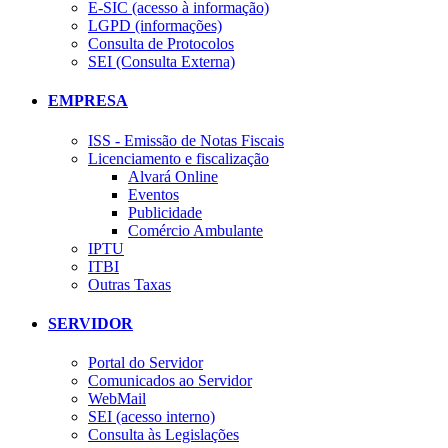
E-SIC (acesso à informação)
LGPD (informações)
Consulta de Protocolos
SEI (Consulta Externa)
EMPRESA
ISS - Emissão de Notas Fiscais
Licenciamento e fiscalização
Alvará Online
Eventos
Publicidade
Comércio Ambulante
IPTU
ITBI
Outras Taxas
SERVIDOR
Portal do Servidor
Comunicados ao Servidor
WebMail
SEI (acesso interno)
Consulta às Legislações