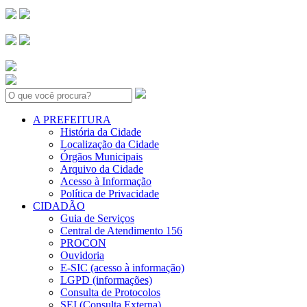
Search:
A PREFEITURA
História da Cidade
Localização da Cidade
Órgãos Municipais
Arquivo da Cidade
Acesso à Informação
Política de Privacidade
CIDADÃO
Guia de Serviços
Central de Atendimento 156
PROCON
Ouvidoria
E-SIC (acesso à informação)
LGPD (informações)
Consulta de Protocolos
SEI (Consulta Externa)