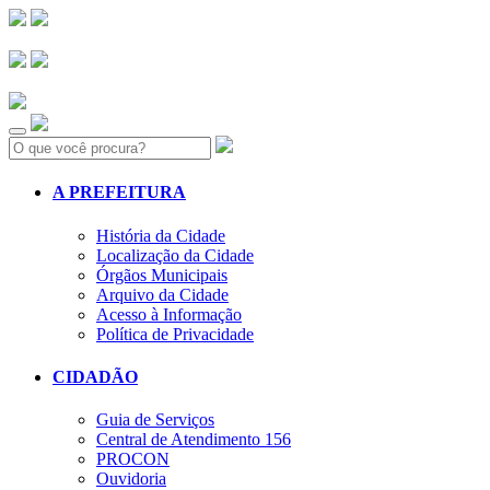
Search:
A PREFEITURA
História da Cidade
Localização da Cidade
Órgãos Municipais
Arquivo da Cidade
Acesso à Informação
Política de Privacidade
CIDADÃO
Guia de Serviços
Central de Atendimento 156
PROCON
Ouvidoria