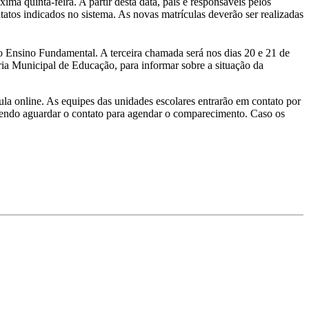
ma quinta-feira. A partir desta data, pais e responsáveis pelos
tatos indicados no sistema. As novas matrículas deverão ser realizadas
o Ensino Fundamental. A terceira chamada será nos dias 20 e 21 de
aria Municipal de Educação, para informar sobre a situação da
la online. As equipes das unidades escolares entrarão em contato por
evendo aguardar o contato para agendar o comparecimento. Caso os