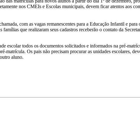
o das matrículas para novos alunos a partir do dia 1º de dezembro, próxi
iretamente nos CMEIs e Escolas municipais, devem ficar atentos aos con
chamada, com as vagas remanescentes para a Educação Infantil e para 
s famílias que realizaram seus cadastros receberão o contato da Secret
de escolar todos os documentos solicitados e informados na pré-matrícu
 pré-matrícula. Os pais não precisam procurar as unidades escolares, d
outro aluno.