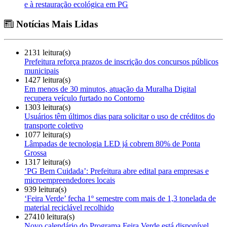
e à restauração ecológica em PG
Notícias Mais Lidas
2131 leitura(s)
Prefeitura reforça prazos de inscrição dos concursos públicos
municipais
1427 leitura(s)
Em menos de 30 minutos, atuação da Muralha Digital
recupera veículo furtado no Contorno
1303 leitura(s)
Usuários têm últimos dias para solicitar o uso de créditos do
transporte coletivo
1077 leitura(s)
Lâmpadas de tecnologia LED já cobrem 80% de Ponta
Grossa
1317 leitura(s)
‘PG Bem Cuidada’: Prefeitura abre edital para empresas e
microempreendedores locais
939 leitura(s)
‘Feira Verde’ fecha 1º semestre com mais de 1,3 tonelada de
material reciclável recolhido
27410 leitura(s)
Novo calendário do Programa Feira Verde está disponível