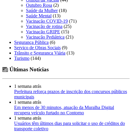
Outubro Rosa
(2)
Saúde da Mulher
(18)
Saúde Mental
(13)
Vacinação COVID-19
(71)
Vacinação de rotina
(25)
Vacinação GRIPE
(15)
Vacinação Pediátrica
(21)
Segurança Pública
(6)
Serviço de Obras Sociais
(9)
Trânsito e Segurança Viária
(13)
Turismo
(144)
Últimas Notícias
1 semana atrás
Prefeitura reforça prazos de inscrição dos concursos públicos
municipais
1 semana atrás
Em menos de 30 minutos, atuação da Muralha Digital
recupera veículo furtado no Contorno
1 semana atrás
Usuários têm últimos dias para solicitar o uso de créditos do
transporte coletivo