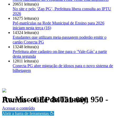
20651 leitura(s)
No site e pelo ‘Zap PG’, Prefeitura libera consulta ao IPTU
2026
16275 leitura(s)
Pré-matrículas na Rede Municipal de Ensino para 2026
iniciam nesta terça (16)
14324 leitura(s)
Estudantes que utilizam meia-passagem poderão emitir o
cartão Conecta PG
13248 leitura(s)
Prefeitura abre cadastro on-line para o ‘Vale-Gás’ a partir
desta segunda
12811 leitura(s)
Conecta PG abre migração de idosos para o novo sistema de
bilhetagem
Av. Visconde de Taunay, 950 - Ronda - CEP 84051-000
Política de Privacidade.
Acessar o conteúdo
Abrir a barra de ferramentas