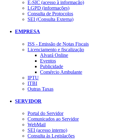
E-SIC (acesso à informação)
LGPD (informações)
Consulta de Protocolos
SEI (Consulta Externa)
EMPRESA
ISS - Emissão de Notas Fiscais
Licenciamento e fiscalização
Alvará Online
Eventos
Publicidade
Comércio Ambulante
IPTU
ITBI
Outras Taxas
SERVIDOR
Portal do Servidor
Comunicados ao Servidor
WebMail
SEI (acesso interno)
Consulta às Legislações