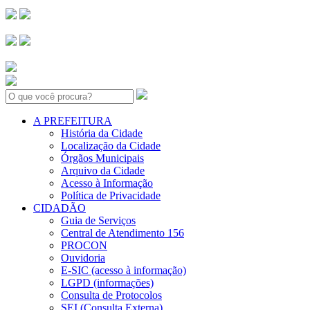
Search:
A PREFEITURA
História da Cidade
Localização da Cidade
Órgãos Municipais
Arquivo da Cidade
Acesso à Informação
Política de Privacidade
CIDADÃO
Guia de Serviços
Central de Atendimento 156
PROCON
Ouvidoria
E-SIC (acesso à informação)
LGPD (informações)
Consulta de Protocolos
SEI (Consulta Externa)