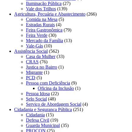
Iluminação Pública
(27)
Vale dos Trilhos
(139)
Agricultura, Pecuária e Abastecimento
(266)
Comida na Mesa
(5)
Estradas Rurais
(4)
Feira Gastronômica
(79)
Feira Verde
(30)
Mercado da Família
(13)
Vale-Gás
(10)
Assistência Social
(562)
Casa da Mulher
(33)
CRAS
(76)
Justiça no Bairro
(1)
Migrante
(1)
PCD
(5)
Pessoa com Deficiência
(9)
Oficina da Inclusão
(1)
Pessoa Idosa
(22)
Selo Social
(48)
Serviço de Abordagem Social
(4)
Cidadania e Segurança Pública
(251)
Cidadania
(15)
Defesa Civil
(19)
Guarda Municipal
(35)
PROCON
(25)