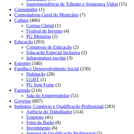
Superintendência de Trânsito e Segurança Viária
(15)
Consumidor
(1)
Controladoria Geral do Município
(7)
Cultura
(466)
Corpus Christi
(1)
Festival de Inverno
(4)
PG Memória
(2)
Educação
(203)
Congresso de Educação
(2)
Educação Especial Inclusiva
(2)
Infraestrutura escolar
(3)
Esportes
(340)
Família e Desenvolvimento Social
(230)
Habitação
(28)
LGBT
(1)
PG Sem Fome
(2)
Fazenda
(216)
Sala do Empreendedor
(51)
Governo
(697)
Indústria, Comércio e Qualificação Profissional
(283)
Agência do Trabalhador
(114)
Emprego
(41)
Feira da Barão
(8)
Investimento
(6)
Semana de Qualificação Profissional
(5)