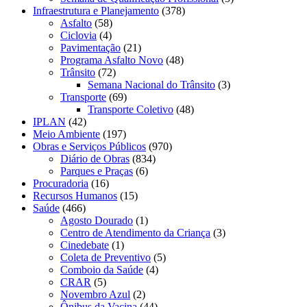
Infraestrutura e Planejamento
(378)
Asfalto
(58)
Ciclovia
(4)
Pavimentação
(21)
Programa Asfalto Novo
(48)
Trânsito
(72)
Semana Nacional do Trânsito
(3)
Transporte
(69)
Transporte Coletivo
(48)
IPLAN
(42)
Meio Ambiente
(197)
Obras e Serviços Públicos
(970)
Diário de Obras
(834)
Parques e Praças
(6)
Procuradoria
(16)
Recursos Humanos
(15)
Saúde
(466)
Agosto Dourado
(1)
Centro de Atendimento da Criança
(3)
Cinedebate
(1)
Coleta de Preventivo
(5)
Comboio da Saúde
(4)
CRAR
(5)
Novembro Azul
(2)
Ônibus da Vacina
(44)