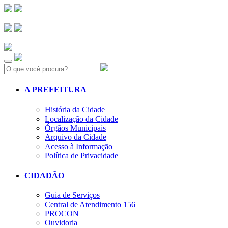
Search:
A PREFEITURA
História da Cidade
Localização da Cidade
Órgãos Municipais
Arquivo da Cidade
Acesso à Informação
Política de Privacidade
CIDADÃO
Guia de Serviços
Central de Atendimento 156
PROCON
Ouvidoria