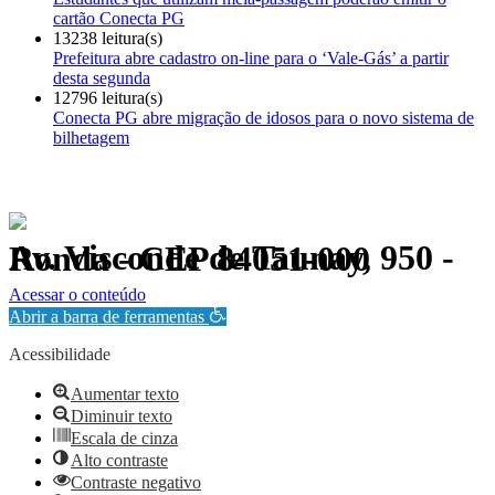
cartão Conecta PG
13238 leitura(s)
Prefeitura abre cadastro on-line para o ‘Vale-Gás’ a partir
desta segunda
12796 leitura(s)
Conecta PG abre migração de idosos para o novo sistema de
bilhetagem
Av. Visconde de Taunay, 950 - Ronda - CEP 84051-000
Política de Privacidade.
Acessar o conteúdo
Abrir a barra de ferramentas
Acessibilidade
Aumentar texto
Diminuir texto
Escala de cinza
Alto contraste
Contraste negativo