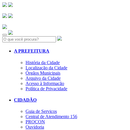
Search:
A PREFEITURA
História da Cidade
Localização da Cidade
Órgãos Municipais
Arquivo da Cidade
Acesso à Informação
Política de Privacidade
CIDADÃO
Guia de Serviços
Central de Atendimento 156
PROCON
Ouvidoria