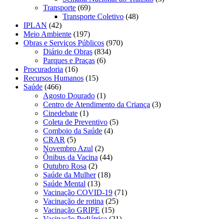
Transporte
(69)
Transporte Coletivo
(48)
IPLAN
(42)
Meio Ambiente
(197)
Obras e Serviços Públicos
(970)
Diário de Obras
(834)
Parques e Praças
(6)
Procuradoria
(16)
Recursos Humanos
(15)
Saúde
(466)
Agosto Dourado
(1)
Centro de Atendimento da Criança
(3)
Cinedebate
(1)
Coleta de Preventivo
(5)
Comboio da Saúde
(4)
CRAR
(5)
Novembro Azul
(2)
Ônibus da Vacina
(44)
Outubro Rosa
(2)
Saúde da Mulher
(18)
Saúde Mental
(13)
Vacinação COVID-19
(71)
Vacinação de rotina
(25)
Vacinação GRIPE
(15)
Vacinação Pediátrica
(21)