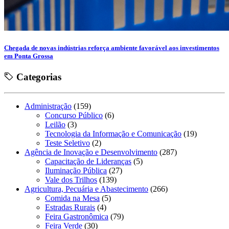
Chegada de novas indústrias reforça ambiente favorável aos investimentos
em Ponta Grossa
Categorias
Administração
(159)
Concurso Público
(6)
Leilão
(3)
Tecnologia da Informação e Comunicação
(19)
Teste Seletivo
(2)
Agência de Inovação e Desenvolvimento
(287)
Capacitação de Lideranças
(5)
Iluminação Pública
(27)
Vale dos Trilhos
(139)
Agricultura, Pecuária e Abastecimento
(266)
Comida na Mesa
(5)
Estradas Rurais
(4)
Feira Gastronômica
(79)
Feira Verde
(30)