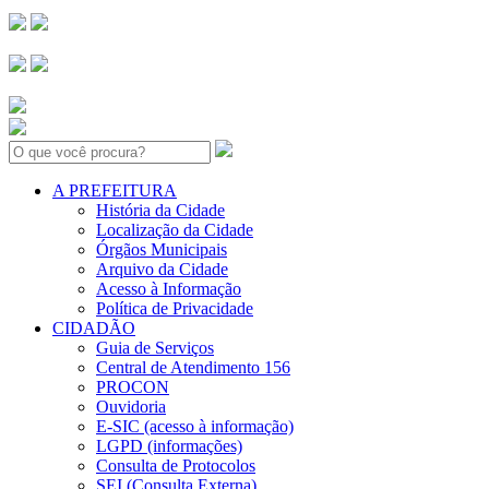
Search:
A PREFEITURA
História da Cidade
Localização da Cidade
Órgãos Municipais
Arquivo da Cidade
Acesso à Informação
Política de Privacidade
CIDADÃO
Guia de Serviços
Central de Atendimento 156
PROCON
Ouvidoria
E-SIC (acesso à informação)
LGPD (informações)
Consulta de Protocolos
SEI (Consulta Externa)