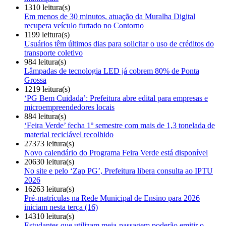
1310 leitura(s)
Em menos de 30 minutos, atuação da Muralha Digital
recupera veículo furtado no Contorno
1199 leitura(s)
Usuários têm últimos dias para solicitar o uso de créditos do
transporte coletivo
984 leitura(s)
Lâmpadas de tecnologia LED já cobrem 80% de Ponta
Grossa
1219 leitura(s)
‘PG Bem Cuidada’: Prefeitura abre edital para empresas e
microempreendedores locais
884 leitura(s)
‘Feira Verde’ fecha 1º semestre com mais de 1,3 tonelada de
material reciclável recolhido
27373 leitura(s)
Novo calendário do Programa Feira Verde está disponível
20630 leitura(s)
No site e pelo ‘Zap PG’, Prefeitura libera consulta ao IPTU
2026
16263 leitura(s)
Pré-matrículas na Rede Municipal de Ensino para 2026
iniciam nesta terça (16)
14310 leitura(s)
Estudantes que utilizam meia-passagem poderão emitir o