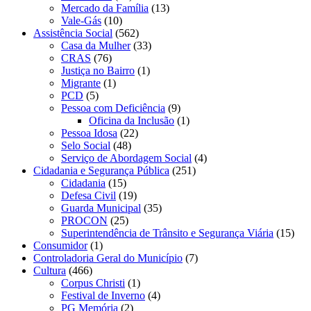
Mercado da Família
(13)
Vale-Gás
(10)
Assistência Social
(562)
Casa da Mulher
(33)
CRAS
(76)
Justiça no Bairro
(1)
Migrante
(1)
PCD
(5)
Pessoa com Deficiência
(9)
Oficina da Inclusão
(1)
Pessoa Idosa
(22)
Selo Social
(48)
Serviço de Abordagem Social
(4)
Cidadania e Segurança Pública
(251)
Cidadania
(15)
Defesa Civil
(19)
Guarda Municipal
(35)
PROCON
(25)
Superintendência de Trânsito e Segurança Viária
(15)
Consumidor
(1)
Controladoria Geral do Município
(7)
Cultura
(466)
Corpus Christi
(1)
Festival de Inverno
(4)
PG Memória
(2)