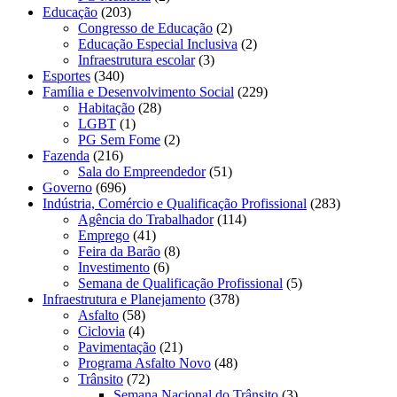
Educação
(203)
Congresso de Educação
(2)
Educação Especial Inclusiva
(2)
Infraestrutura escolar
(3)
Esportes
(340)
Família e Desenvolvimento Social
(229)
Habitação
(28)
LGBT
(1)
PG Sem Fome
(2)
Fazenda
(216)
Sala do Empreendedor
(51)
Governo
(696)
Indústria, Comércio e Qualificação Profissional
(283)
Agência do Trabalhador
(114)
Emprego
(41)
Feira da Barão
(8)
Investimento
(6)
Semana de Qualificação Profissional
(5)
Infraestrutura e Planejamento
(378)
Asfalto
(58)
Ciclovia
(4)
Pavimentação
(21)
Programa Asfalto Novo
(48)
Trânsito
(72)
Semana Nacional do Trânsito
(3)