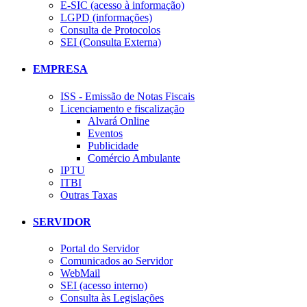
E-SIC (acesso à informação)
LGPD (informações)
Consulta de Protocolos
SEI (Consulta Externa)
EMPRESA
ISS - Emissão de Notas Fiscais
Licenciamento e fiscalização
Alvará Online
Eventos
Publicidade
Comércio Ambulante
IPTU
ITBI
Outras Taxas
SERVIDOR
Portal do Servidor
Comunicados ao Servidor
WebMail
SEI (acesso interno)
Consulta às Legislações