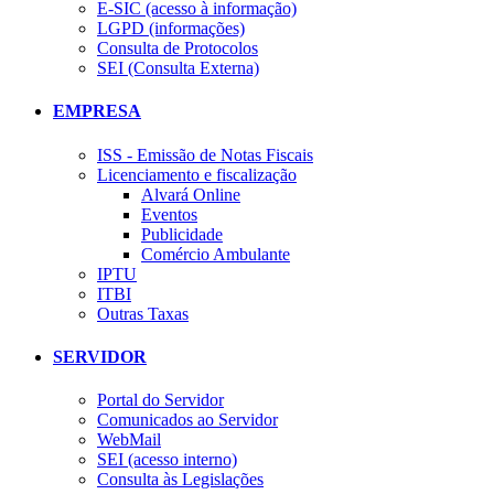
E-SIC (acesso à informação)
LGPD (informações)
Consulta de Protocolos
SEI (Consulta Externa)
EMPRESA
ISS - Emissão de Notas Fiscais
Licenciamento e fiscalização
Alvará Online
Eventos
Publicidade
Comércio Ambulante
IPTU
ITBI
Outras Taxas
SERVIDOR
Portal do Servidor
Comunicados ao Servidor
WebMail
SEI (acesso interno)
Consulta às Legislações