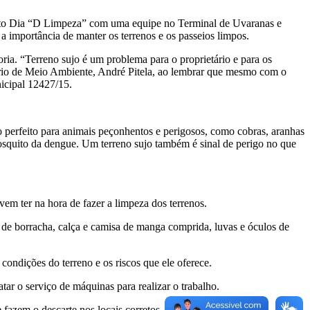
jeto Dia “D Limpeza” com uma equipe no Terminal de Uvaranas e
 importância de manter os terrenos e os passeios limpos.
. “Terreno sujo é um problema para o proprietário e para os
tário de Meio Ambiente, André Pitela, ao lembrar que mesmo com o
nicipal 12427/15.
o perfeito para animais peçonhentos e perigosos, como cobras, aranhas
 mosquito da dengue. Um terreno sujo também é sinal de perigo no que
m ter na hora de fazer a limpeza dos terrenos.
 de borracha, calça e camisa de manga comprida, luvas e óculos de
ndições do terreno e os riscos que ele oferece.
r o serviço de máquinas para realizar o trabalho.
fazem o descarte nos locais corretos.