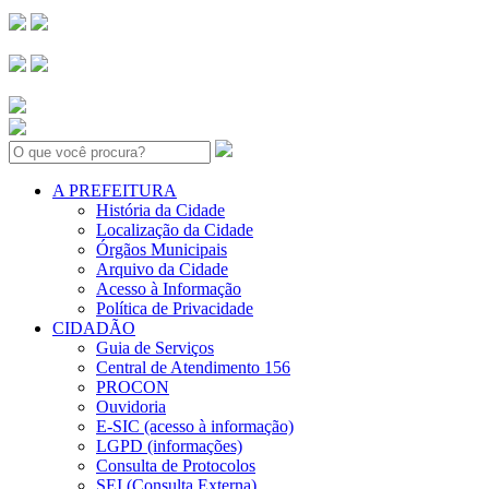
Search:
A PREFEITURA
História da Cidade
Localização da Cidade
Órgãos Municipais
Arquivo da Cidade
Acesso à Informação
Política de Privacidade
CIDADÃO
Guia de Serviços
Central de Atendimento 156
PROCON
Ouvidoria
E-SIC (acesso à informação)
LGPD (informações)
Consulta de Protocolos
SEI (Consulta Externa)