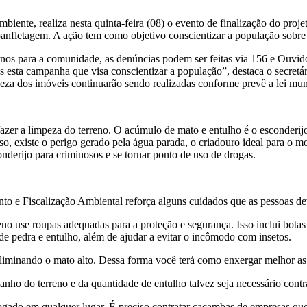
nte, realiza nesta quinta-feira (08) o evento de finalização do pro
nfletagem. A ação tem como objetivo conscientizar a população sobre a
ara a comunidade, as denúncias podem ser feitas via 156 e Ouvidoria
mos esta campanha que visa conscientizar a população”, destaca o secre
peza dos imóveis continuarão sendo realizadas conforme prevê a lei mu
azer a limpeza do terreno. O acúmulo de mato e entulho é o esconderij
isso, existe o perigo gerado pela água parada, o criadouro ideal para o
onderijo para criminosos e se tornar ponto de uso de drogas.
 e Fiscalização Ambiental reforça alguns cuidados que as pessoas deve
 use roupas adequadas para a proteção e segurança. Isso inclui botas
 pedra e entulho, além de ajudar a evitar o incômodo com insetos.
inando o mato alto. Dessa forma você terá como enxergar melhor as co
o terreno e da quantidade de entulho talvez seja necessário contrata
jogado em qualquer lugar. É preciso contratar caçambas de empresas que 