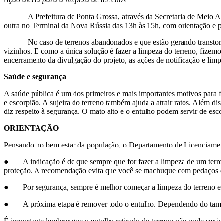
A Prefeitura de Ponta Grossa, através da Secretaria de Meio Ambie
outra no Terminal da Nova Rússia das 13h às 15h, com orientação e pa
No caso de terrenos abandonados e que estão gerando transtornos p
vizinhos. E como a única solução é fazer a limpeza do terreno, fize
encerramento da divulgação do projeto, as ações de notificação e lim
Saúde e segurança
A saúde pública é um dos primeiros e mais importantes motivos para f
e escorpião. A sujeira do terreno também ajuda a atrair ratos. Além d
diz respeito à segurança. O mato alto e o entulho podem servir de esc
ORIENTAÇÃO
Pensando no bem estar da população, o Departamento de Licenciamento
● A indicação é de que sempre que for fazer a limpeza de um terreno
proteção. A recomendação evita que você se machuque com pedaços de
● Por segurança, sempre é melhor começar a limpeza do terreno elim
● A próxima etapa é remover todo o entulho. Dependendo do tamanho d
É importante lembrar que o entulho retirado do terreno não pode ser 