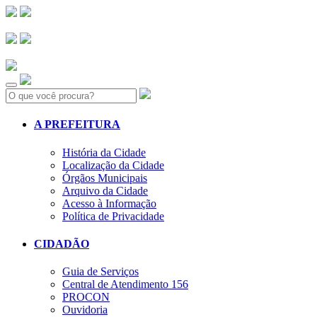
Search:
A PREFEITURA
História da Cidade
Localização da Cidade
Órgãos Municipais
Arquivo da Cidade
Acesso à Informação
Política de Privacidade
CIDADÃO
Guia de Serviços
Central de Atendimento 156
PROCON
Ouvidoria