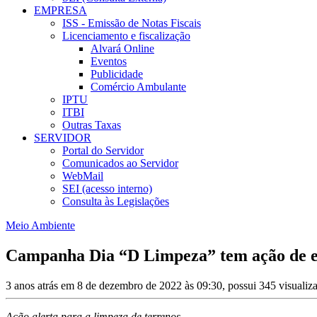
EMPRESA
ISS - Emissão de Notas Fiscais
Licenciamento e fiscalização
Alvará Online
Eventos
Publicidade
Comércio Ambulante
IPTU
ITBI
Outras Taxas
SERVIDOR
Portal do Servidor
Comunicados ao Servidor
WebMail
SEI (acesso interno)
Consulta às Legislações
Meio Ambiente
Campanha Dia “D Limpeza” tem ação de 
3 anos atrás em 8 de dezembro de 2022 às 09:30, possui 345 visuali
Ação alerta para a limpeza de terrenos