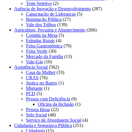
Teste Seletivo
(2)
Agência de Inovação e Desenvolvimento
(287)
Capacitação de Lideranças
(5)
Iluminação Pública
(27)
Vale dos Trilhos
(139)
Agricultura, Pecuária e Abastecimento
(266)
Comida na Mesa
(5)
Estradas Rurais
(4)
Feira Gastronômica
(79)
Feira Verde
(30)
Mercado da Família
(13)
Vale-Gás
(10)
Assistência Social
(562)
Casa da Mulher
(33)
CRAS
(76)
Justiça no Bairro
(1)
Migrante
(1)
PCD
(5)
Pessoa com Deficiência
(9)
Oficina da Inclusão
(1)
Pessoa Idosa
(22)
Selo Social
(48)
Serviço de Abordagem Social
(4)
Cidadania e Segurança Pública
(251)
Cidadania
(15)