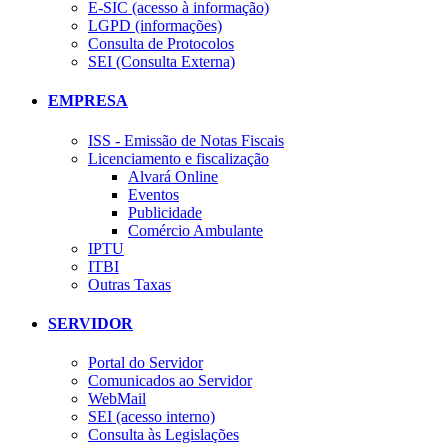
E-SIC (acesso à informação)
LGPD (informações)
Consulta de Protocolos
SEI (Consulta Externa)
EMPRESA
ISS - Emissão de Notas Fiscais
Licenciamento e fiscalização
Alvará Online
Eventos
Publicidade
Comércio Ambulante
IPTU
ITBI
Outras Taxas
SERVIDOR
Portal do Servidor
Comunicados ao Servidor
WebMail
SEI (acesso interno)
Consulta às Legislações