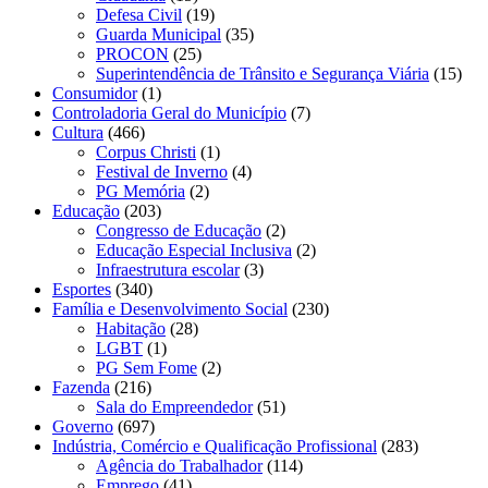
Defesa Civil
(19)
Guarda Municipal
(35)
PROCON
(25)
Superintendência de Trânsito e Segurança Viária
(15)
Consumidor
(1)
Controladoria Geral do Município
(7)
Cultura
(466)
Corpus Christi
(1)
Festival de Inverno
(4)
PG Memória
(2)
Educação
(203)
Congresso de Educação
(2)
Educação Especial Inclusiva
(2)
Infraestrutura escolar
(3)
Esportes
(340)
Família e Desenvolvimento Social
(230)
Habitação
(28)
LGBT
(1)
PG Sem Fome
(2)
Fazenda
(216)
Sala do Empreendedor
(51)
Governo
(697)
Indústria, Comércio e Qualificação Profissional
(283)
Agência do Trabalhador
(114)
Emprego
(41)