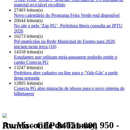
material reciclável recolhido
27403 leitura(s)
Novo calendário do Programa Feira Verde está disponível
20644 leitura(s)
No site e pelo ‘Zap PG’, Prefeitura libera consulta ao IPTU
2026
16273 leitura(s)
Pré-matrículas na Rede Municipal de Ensino para 2026
iniciam nesta terça (16)
14318 leitura(s)
Estudantes que utilizam meia-passagem poderão emitir o
cartão Conecta PG
13247 leitura(s)
Prefeitura abre cadastro on-line para o ‘Vale-Gás’ a partir
desta segunda
12805 leitura(s)
Conecta PG abre migração de idosos para o novo sistema de
bilhetagem
Av. Visconde de Taunay, 950 - Ronda - CEP 84051-000