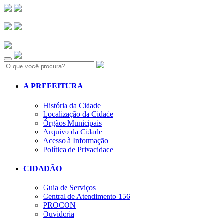
Search:
A PREFEITURA
História da Cidade
Localização da Cidade
Órgãos Municipais
Arquivo da Cidade
Acesso à Informação
Política de Privacidade
CIDADÃO
Guia de Serviços
Central de Atendimento 156
PROCON
Ouvidoria