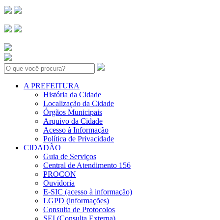
Search:
A PREFEITURA
História da Cidade
Localização da Cidade
Órgãos Municipais
Arquivo da Cidade
Acesso à Informação
Política de Privacidade
CIDADÃO
Guia de Serviços
Central de Atendimento 156
PROCON
Ouvidoria
E-SIC (acesso à informação)
LGPD (informações)
Consulta de Protocolos
SEI (Consulta Externa)