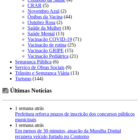
CRAR
(5)
Novembro Azul
(2)
Ônibus da Vacina
(44)
Outubro Rosa
(2)
Saúde da Mulher
(18)
Saúde Mental
(13)
Vacinação COVID-19
(71)
Vacinação de rotina
(25)
Vacinação GRIPE
(15)
Vacinação Pediátrica
(21)
Segurança Pública
(6)
Serviço de Obras Sociais
(9)
Trânsito e Segurança Viária
(13)
Turismo
(144)
Últimas Notícias
1 semana atrás
Prefeitura reforça prazos de inscrição dos concursos públicos
municipais
1 semana atrás
Em menos de 30 minutos, atuação da Muralha Digital
recupera veículo furtado no Contorno