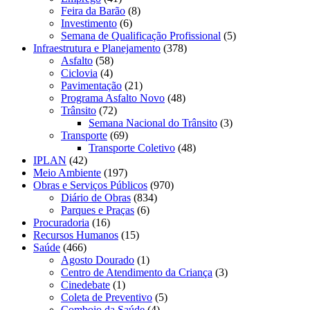
Feira da Barão
(8)
Investimento
(6)
Semana de Qualificação Profissional
(5)
Infraestrutura e Planejamento
(378)
Asfalto
(58)
Ciclovia
(4)
Pavimentação
(21)
Programa Asfalto Novo
(48)
Trânsito
(72)
Semana Nacional do Trânsito
(3)
Transporte
(69)
Transporte Coletivo
(48)
IPLAN
(42)
Meio Ambiente
(197)
Obras e Serviços Públicos
(970)
Diário de Obras
(834)
Parques e Praças
(6)
Procuradoria
(16)
Recursos Humanos
(15)
Saúde
(466)
Agosto Dourado
(1)
Centro de Atendimento da Criança
(3)
Cinedebate
(1)
Coleta de Preventivo
(5)
Comboio da Saúde
(4)