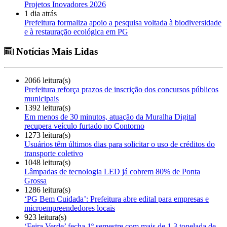
Projetos Inovadores 2026
1 dia atrás
Prefeitura formaliza apoio a pesquisa voltada à biodiversidade
e à restauração ecológica em PG
Notícias Mais Lidas
2066 leitura(s)
Prefeitura reforça prazos de inscrição dos concursos públicos
municipais
1392 leitura(s)
Em menos de 30 minutos, atuação da Muralha Digital
recupera veículo furtado no Contorno
1273 leitura(s)
Usuários têm últimos dias para solicitar o uso de créditos do
transporte coletivo
1048 leitura(s)
Lâmpadas de tecnologia LED já cobrem 80% de Ponta
Grossa
1286 leitura(s)
‘PG Bem Cuidada’: Prefeitura abre edital para empresas e
microempreendedores locais
923 leitura(s)
‘Feira Verde’ fecha 1º semestre com mais de 1,3 tonelada de