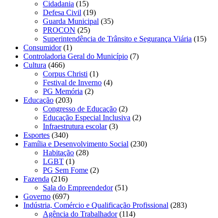
Cidadania
(15)
Defesa Civil
(19)
Guarda Municipal
(35)
PROCON
(25)
Superintendência de Trânsito e Segurança Viária
(15)
Consumidor
(1)
Controladoria Geral do Município
(7)
Cultura
(466)
Corpus Christi
(1)
Festival de Inverno
(4)
PG Memória
(2)
Educação
(203)
Congresso de Educação
(2)
Educação Especial Inclusiva
(2)
Infraestrutura escolar
(3)
Esportes
(340)
Família e Desenvolvimento Social
(230)
Habitação
(28)
LGBT
(1)
PG Sem Fome
(2)
Fazenda
(216)
Sala do Empreendedor
(51)
Governo
(697)
Indústria, Comércio e Qualificação Profissional
(283)
Agência do Trabalhador
(114)