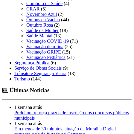
Comboio da Saúde
(4)
CRAR
(5)
Novembro Azul
(2)
Ônibus da Vacina
(44)
Outubro Rosa
(2)
Saúde da Mulher
(18)
Saúde Mental
(13)
Vacinação COVID-19
(71)
Vacinação de rotina
(25)
Vacinação GRIPE
(15)
Vacinação Pediátrica
(21)
Segurança Pública
(6)
Serviço de Obras Sociais
(9)
Trânsito e Segurança Viária
(13)
Turismo
(144)
Últimas Notícias
1 semana atrás
Prefeitura reforça prazos de inscrição dos concursos públicos
municipais
1 semana atrás
Em menos de 30 minutos, atuação da Muralha Digital