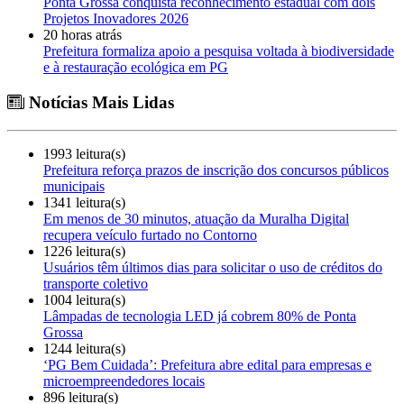
Ponta Grossa conquista reconhecimento estadual com dois
Projetos Inovadores 2026
20 horas atrás
Prefeitura formaliza apoio a pesquisa voltada à biodiversidade
e à restauração ecológica em PG
Notícias Mais Lidas
1993 leitura(s)
Prefeitura reforça prazos de inscrição dos concursos públicos
municipais
1341 leitura(s)
Em menos de 30 minutos, atuação da Muralha Digital
recupera veículo furtado no Contorno
1226 leitura(s)
Usuários têm últimos dias para solicitar o uso de créditos do
transporte coletivo
1004 leitura(s)
Lâmpadas de tecnologia LED já cobrem 80% de Ponta
Grossa
1244 leitura(s)
‘PG Bem Cuidada’: Prefeitura abre edital para empresas e
microempreendedores locais
896 leitura(s)