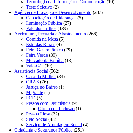
Tecnologia da Informação e Comunicação
(19)
Teste Seletivo
(2)
Agência de Inovação e Desenvolvimento
(287)
Capacitação de Lideranças
(5)
Iluminação Pública
(27)
Vale dos Trilhos
(139)
Agricultura, Pecuária e Abastecimento
(266)
Comida na Mesa
(5)
Estradas Rurais
(4)
Feira Gastronômica
(79)
Feira Verde
(30)
Mercado da Família
(13)
Vale-Gás
(10)
Assistência Social
(562)
Casa da Mulher
(33)
CRAS
(76)
Justiça no Bairro
(1)
Migrante
(1)
PCD
(5)
Pessoa com Deficiência
(9)
Oficina da Inclusão
(1)
Pessoa Idosa
(22)
Selo Social
(48)
Serviço de Abordagem Social
(4)
Cidadania e Segurança Pública
(251)