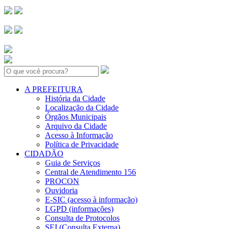
Search:
A PREFEITURA
História da Cidade
Localização da Cidade
Órgãos Municipais
Arquivo da Cidade
Acesso à Informação
Política de Privacidade
CIDADÃO
Guia de Serviços
Central de Atendimento 156
PROCON
Ouvidoria
E-SIC (acesso à informação)
LGPD (informações)
Consulta de Protocolos
SEI (Consulta Externa)