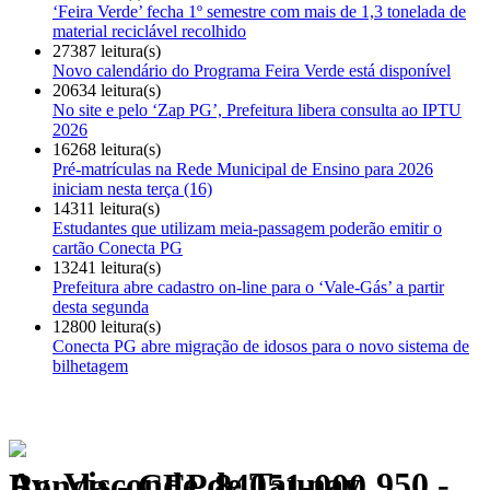
‘Feira Verde’ fecha 1º semestre com mais de 1,3 tonelada de
material reciclável recolhido
27387 leitura(s)
Novo calendário do Programa Feira Verde está disponível
20634 leitura(s)
No site e pelo ‘Zap PG’, Prefeitura libera consulta ao IPTU
2026
16268 leitura(s)
Pré-matrículas na Rede Municipal de Ensino para 2026
iniciam nesta terça (16)
14311 leitura(s)
Estudantes que utilizam meia-passagem poderão emitir o
cartão Conecta PG
13241 leitura(s)
Prefeitura abre cadastro on-line para o ‘Vale-Gás’ a partir
desta segunda
12800 leitura(s)
Conecta PG abre migração de idosos para o novo sistema de
bilhetagem
Av. Visconde de Taunay, 950 - Ronda - CEP 84051-000