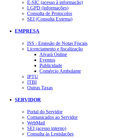
E-SIC (acesso à informação)
LGPD (informações)
Consulta de Protocolos
SEI (Consulta Externa)
EMPRESA
ISS - Emissão de Notas Fiscais
Licenciamento e fiscalização
Alvará Online
Eventos
Publicidade
Comércio Ambulante
IPTU
ITBI
Outras Taxas
SERVIDOR
Portal do Servidor
Comunicados ao Servidor
WebMail
SEI (acesso interno)
Consulta às Legislações