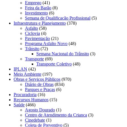
Emprego
(41)
Feira da Barão
(8)
Investimento
(6)
Semana de Qualificação Profissional
(5)
Infraestrutura e Planejamento
(378)
Asfalto
(58)
Ciclovia
(4)
Pavimentação
(21)
Programa Asfalto Novo
(48)
Trânsito
(72)
Semana Nacional do Trânsito
(3)
Transporte
(69)
Transporte Coletivo
(48)
IPLAN
(42)
Meio Ambiente
(197)
Obras e Serviços Públicos
(970)
Diário de Obras
(834)
Parques e Praças
(6)
Procuradoria
(16)
Recursos Humanos
(15)
Saúde
(466)
Agosto Dourado
(1)
Centro de Atendimento da Criança
(3)
Cinedebate
(1)
Coleta de Preventivo
(5)