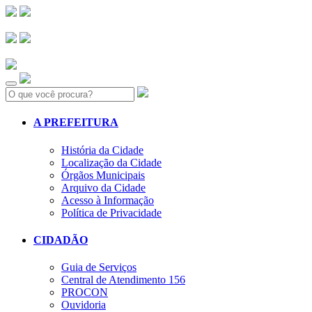
Search:
A PREFEITURA
História da Cidade
Localização da Cidade
Órgãos Municipais
Arquivo da Cidade
Acesso à Informação
Política de Privacidade
CIDADÃO
Guia de Serviços
Central de Atendimento 156
PROCON
Ouvidoria