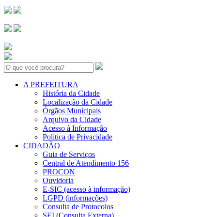
Search:
A PREFEITURA
História da Cidade
Localização da Cidade
Órgãos Municipais
Arquivo da Cidade
Acesso à Informação
Política de Privacidade
CIDADÃO
Guia de Serviços
Central de Atendimento 156
PROCON
Ouvidoria
E-SIC (acesso à informação)
LGPD (informações)
Consulta de Protocolos
SEI (Consulta Externa)