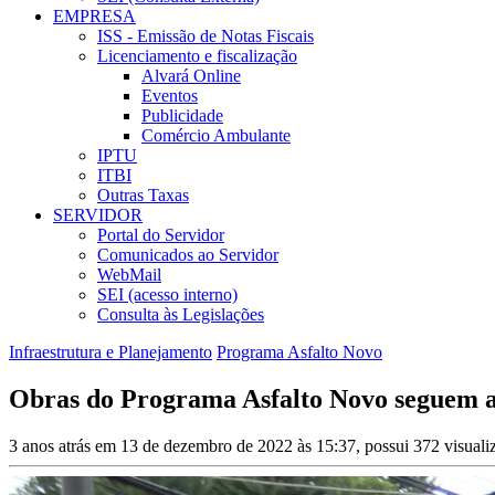
EMPRESA
ISS - Emissão de Notas Fiscais
Licenciamento e fiscalização
Alvará Online
Eventos
Publicidade
Comércio Ambulante
IPTU
ITBI
Outras Taxas
SERVIDOR
Portal do Servidor
Comunicados ao Servidor
WebMail
SEI (acesso interno)
Consulta às Legislações
Infraestrutura e Planejamento
Programa Asfalto Novo
Obras do Programa Asfalto Novo seguem a
3 anos atrás em 13 de dezembro de 2022 às 15:37, possui 372 visual