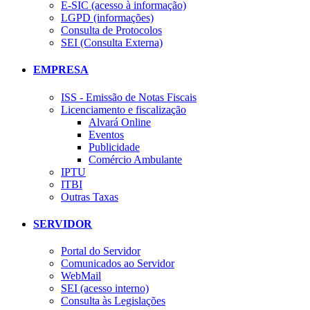
E-SIC (acesso à informação)
LGPD (informações)
Consulta de Protocolos
SEI (Consulta Externa)
EMPRESA
ISS - Emissão de Notas Fiscais
Licenciamento e fiscalização
Alvará Online
Eventos
Publicidade
Comércio Ambulante
IPTU
ITBI
Outras Taxas
SERVIDOR
Portal do Servidor
Comunicados ao Servidor
WebMail
SEI (acesso interno)
Consulta às Legislações