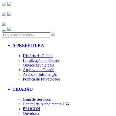
Search:
A PREFEITURA
História da Cidade
Localização da Cidade
Órgãos Municipais
Arquivo da Cidade
Acesso à Informação
Política de Privacidade
CIDADÃO
Guia de Serviços
Central de Atendimento 156
PROCON
Ouvidoria