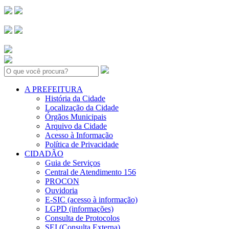
Search:
A PREFEITURA
História da Cidade
Localização da Cidade
Órgãos Municipais
Arquivo da Cidade
Acesso à Informação
Política de Privacidade
CIDADÃO
Guia de Serviços
Central de Atendimento 156
PROCON
Ouvidoria
E-SIC (acesso à informação)
LGPD (informações)
Consulta de Protocolos
SEI (Consulta Externa)