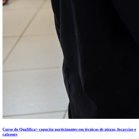
Curso do Qualifica+ capacita participantes em técnicas de pizzas, focaccias e
calzones