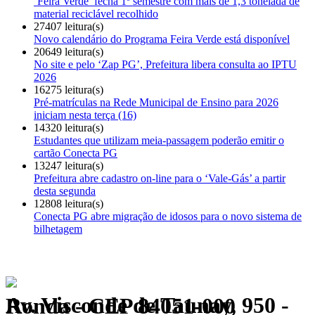
‘Feira Verde’ fecha 1º semestre com mais de 1,3 tonelada de
material reciclável recolhido
27407 leitura(s)
Novo calendário do Programa Feira Verde está disponível
20649 leitura(s)
No site e pelo ‘Zap PG’, Prefeitura libera consulta ao IPTU
2026
16275 leitura(s)
Pré-matrículas na Rede Municipal de Ensino para 2026
iniciam nesta terça (16)
14320 leitura(s)
Estudantes que utilizam meia-passagem poderão emitir o
cartão Conecta PG
13247 leitura(s)
Prefeitura abre cadastro on-line para o ‘Vale-Gás’ a partir
desta segunda
12808 leitura(s)
Conecta PG abre migração de idosos para o novo sistema de
bilhetagem
Av. Visconde de Taunay, 950 - Ronda - CEP 84051-000