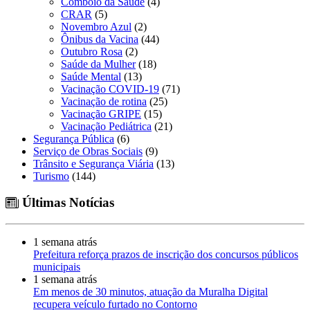
Comboio da Saúde
(4)
CRAR
(5)
Novembro Azul
(2)
Ônibus da Vacina
(44)
Outubro Rosa
(2)
Saúde da Mulher
(18)
Saúde Mental
(13)
Vacinação COVID-19
(71)
Vacinação de rotina
(25)
Vacinação GRIPE
(15)
Vacinação Pediátrica
(21)
Segurança Pública
(6)
Serviço de Obras Sociais
(9)
Trânsito e Segurança Viária
(13)
Turismo
(144)
Últimas Notícias
1 semana atrás
Prefeitura reforça prazos de inscrição dos concursos públicos
municipais
1 semana atrás
Em menos de 30 minutos, atuação da Muralha Digital
recupera veículo furtado no Contorno