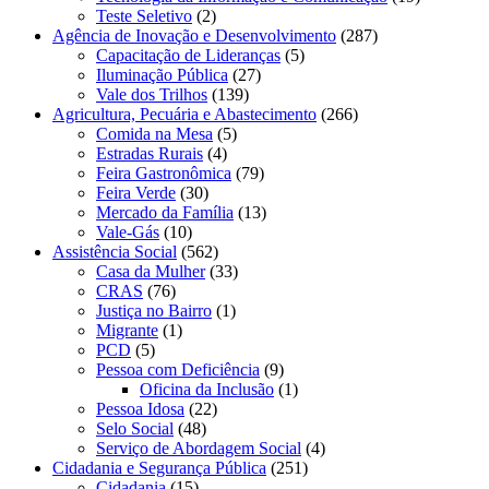
Teste Seletivo
(2)
Agência de Inovação e Desenvolvimento
(287)
Capacitação de Lideranças
(5)
Iluminação Pública
(27)
Vale dos Trilhos
(139)
Agricultura, Pecuária e Abastecimento
(266)
Comida na Mesa
(5)
Estradas Rurais
(4)
Feira Gastronômica
(79)
Feira Verde
(30)
Mercado da Família
(13)
Vale-Gás
(10)
Assistência Social
(562)
Casa da Mulher
(33)
CRAS
(76)
Justiça no Bairro
(1)
Migrante
(1)
PCD
(5)
Pessoa com Deficiência
(9)
Oficina da Inclusão
(1)
Pessoa Idosa
(22)
Selo Social
(48)
Serviço de Abordagem Social
(4)
Cidadania e Segurança Pública
(251)
Cidadania
(15)