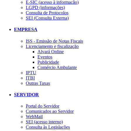
E-SIC (acesso à informação)
LGPD (informações)
Consulta de Protocolos
SEI (Consulta Externa)
EMPRESA
ISS - Emissão de Notas Fiscais
Licenciamento e fiscalização
Alvará Online
Eventos
Publicidade
Comércio Ambulante
IPTU
ITBI
Outras Taxas
SERVIDOR
Portal do Servidor
Comunicados ao Servidor
WebMail
SEI (acesso interno)
Consulta às Legislações