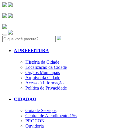
Search:
A PREFEITURA
História da Cidade
Localização da Cidade
Órgãos Municipais
Arquivo da Cidade
Acesso à Informação
Política de Privacidade
CIDADÃO
Guia de Serviços
Central de Atendimento 156
PROCON
Ouvidoria