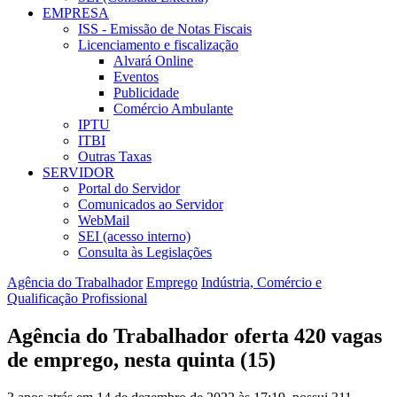
EMPRESA
ISS - Emissão de Notas Fiscais
Licenciamento e fiscalização
Alvará Online
Eventos
Publicidade
Comércio Ambulante
IPTU
ITBI
Outras Taxas
SERVIDOR
Portal do Servidor
Comunicados ao Servidor
WebMail
SEI (acesso interno)
Consulta às Legislações
Agência do Trabalhador
Emprego
Indústria, Comércio e
Qualificação Profissional
Agência do Trabalhador oferta 420 vagas
de emprego, nesta quinta (15)