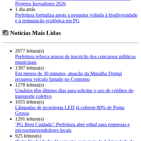
Projetos Inovadores 2026
1 dia atrás
Prefeitura formaliza apoio a pesquisa voltada à biodiversidade
e à restauração ecológica em PG
Notícias Mais Lidas
2077 leitura(s)
Prefeitura reforça prazos de inscrição dos concursos públicos
municipais
1397 leitura(s)
Em menos de 30 minutos, atuação da Muralha Digital
recupera veículo furtado no Contorno
1278 leitura(s)
Usuários têm últimos dias para solicitar o uso de créditos do
transporte coletivo
1055 leitura(s)
Lâmpadas de tecnologia LED já cobrem 80% de Ponta
Grossa
1291 leitura(s)
‘PG Bem Cuidada’: Prefeitura abre edital para empresas e
microempreendedores locais
925 leitura(s)