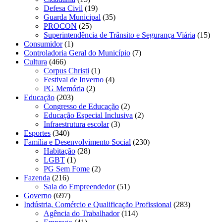
Defesa Civil
(19)
Guarda Municipal
(35)
PROCON
(25)
Superintendência de Trânsito e Segurança Viária
(15)
Consumidor
(1)
Controladoria Geral do Município
(7)
Cultura
(466)
Corpus Christi
(1)
Festival de Inverno
(4)
PG Memória
(2)
Educação
(203)
Congresso de Educação
(2)
Educação Especial Inclusiva
(2)
Infraestrutura escolar
(3)
Esportes
(340)
Família e Desenvolvimento Social
(230)
Habitação
(28)
LGBT
(1)
PG Sem Fome
(2)
Fazenda
(216)
Sala do Empreendedor
(51)
Governo
(697)
Indústria, Comércio e Qualificação Profissional
(283)
Agência do Trabalhador
(114)