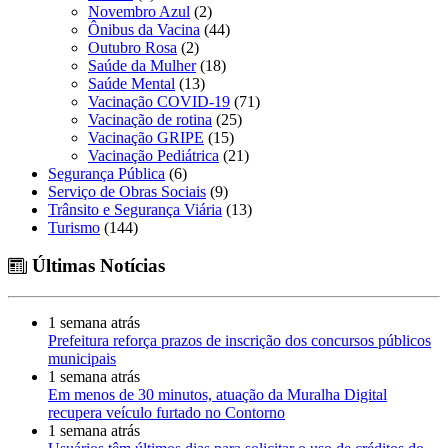
Novembro Azul
(2)
Ônibus da Vacina
(44)
Outubro Rosa
(2)
Saúde da Mulher
(18)
Saúde Mental
(13)
Vacinação COVID-19
(71)
Vacinação de rotina
(25)
Vacinação GRIPE
(15)
Vacinação Pediátrica
(21)
Segurança Pública
(6)
Serviço de Obras Sociais
(9)
Trânsito e Segurança Viária
(13)
Turismo
(144)
Últimas Notícias
1 semana atrás
Prefeitura reforça prazos de inscrição dos concursos públicos
municipais
1 semana atrás
Em menos de 30 minutos, atuação da Muralha Digital
recupera veículo furtado no Contorno
1 semana atrás