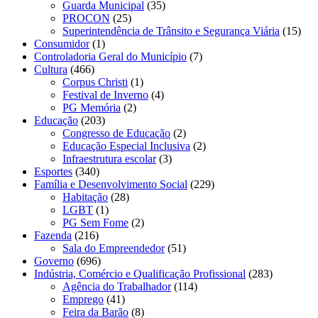
Guarda Municipal
(35)
PROCON
(25)
Superintendência de Trânsito e Segurança Viária
(15)
Consumidor
(1)
Controladoria Geral do Município
(7)
Cultura
(466)
Corpus Christi
(1)
Festival de Inverno
(4)
PG Memória
(2)
Educação
(203)
Congresso de Educação
(2)
Educação Especial Inclusiva
(2)
Infraestrutura escolar
(3)
Esportes
(340)
Família e Desenvolvimento Social
(229)
Habitação
(28)
LGBT
(1)
PG Sem Fome
(2)
Fazenda
(216)
Sala do Empreendedor
(51)
Governo
(696)
Indústria, Comércio e Qualificação Profissional
(283)
Agência do Trabalhador
(114)
Emprego
(41)
Feira da Barão
(8)