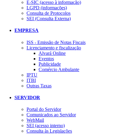
E-SIC (acesso à informação)
LGPD (informações)
Consulta de Protocolos
SEI (Consulta Externa)
EMPRESA
ISS - Emissão de Notas Fiscais
Licenciamento e fiscalização
Alvará Online
Eventos
Publicidade
Comércio Ambulante
IPTU
ITBI
Outras Taxas
SERVIDOR
Portal do Servidor
Comunicados ao Servidor
WebMail
SEI (acesso interno)
Consulta às Legislações