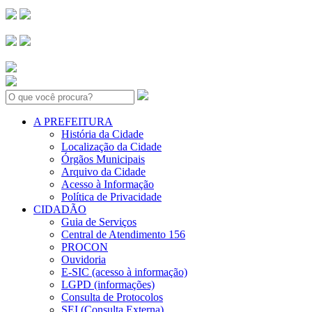
Search:
A PREFEITURA
História da Cidade
Localização da Cidade
Órgãos Municipais
Arquivo da Cidade
Acesso à Informação
Política de Privacidade
CIDADÃO
Guia de Serviços
Central de Atendimento 156
PROCON
Ouvidoria
E-SIC (acesso à informação)
LGPD (informações)
Consulta de Protocolos
SEI (Consulta Externa)