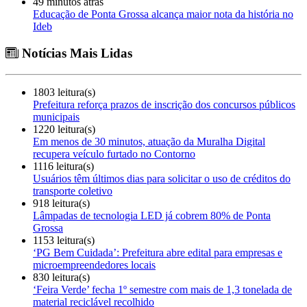
49 minutos atrás
Educação de Ponta Grossa alcança maior nota da história no
Ideb
Notícias Mais Lidas
1803 leitura(s)
Prefeitura reforça prazos de inscrição dos concursos públicos
municipais
1220 leitura(s)
Em menos de 30 minutos, atuação da Muralha Digital
recupera veículo furtado no Contorno
1116 leitura(s)
Usuários têm últimos dias para solicitar o uso de créditos do
transporte coletivo
918 leitura(s)
Lâmpadas de tecnologia LED já cobrem 80% de Ponta
Grossa
1153 leitura(s)
‘PG Bem Cuidada’: Prefeitura abre edital para empresas e
microempreendedores locais
830 leitura(s)
‘Feira Verde’ fecha 1º semestre com mais de 1,3 tonelada de
material reciclável recolhido