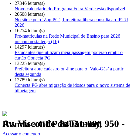
27346 leitura(s)
Novo calendário do Programa Feira Verde está disponível
20608 leitura(s)
No site e pelo ‘Zap PG’, Prefeitura libera consulta ao IPTU
2026
16254 leitura(s)
Pré-matrículas na Rede Municipal de Ensino para 2026
iniciam nesta terça (16)
14297 leitura(s)
Estudantes que utilizam meia-passagem poderão emitir o
cartão Conecta PG
13225 leitura(s)
Prefeitura abre cadastro on-line para o ‘Vale-Gás’ a partir
desta segunda
12789 leitura(s)
Conecta PG abre migração de idosos para o novo sistema de
bilhetagem
Av. Visconde de Taunay, 950 - Ronda - CEP 84051-000
Política de Privacidade.
Acessar o conteúdo