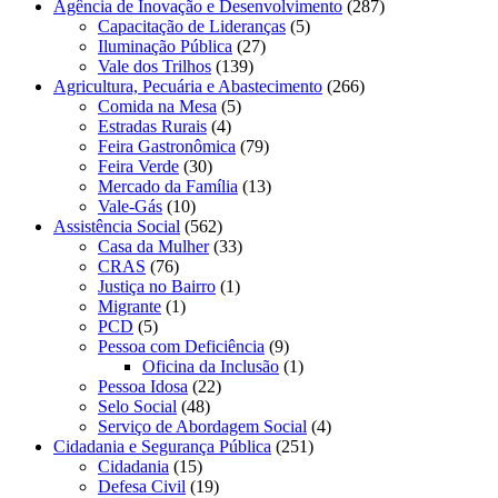
Agência de Inovação e Desenvolvimento
(287)
Capacitação de Lideranças
(5)
Iluminação Pública
(27)
Vale dos Trilhos
(139)
Agricultura, Pecuária e Abastecimento
(266)
Comida na Mesa
(5)
Estradas Rurais
(4)
Feira Gastronômica
(79)
Feira Verde
(30)
Mercado da Família
(13)
Vale-Gás
(10)
Assistência Social
(562)
Casa da Mulher
(33)
CRAS
(76)
Justiça no Bairro
(1)
Migrante
(1)
PCD
(5)
Pessoa com Deficiência
(9)
Oficina da Inclusão
(1)
Pessoa Idosa
(22)
Selo Social
(48)
Serviço de Abordagem Social
(4)
Cidadania e Segurança Pública
(251)
Cidadania
(15)
Defesa Civil
(19)