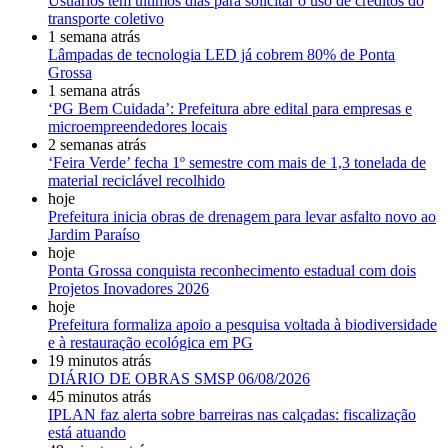
Usuários têm últimos dias para solicitar o uso de créditos do
transporte coletivo
1 semana atrás
Lâmpadas de tecnologia LED já cobrem 80% de Ponta
Grossa
1 semana atrás
‘PG Bem Cuidada’: Prefeitura abre edital para empresas e
microempreendedores locais
2 semanas atrás
‘Feira Verde’ fecha 1º semestre com mais de 1,3 tonelada de
material reciclável recolhido
hoje
Prefeitura inicia obras de drenagem para levar asfalto novo ao
Jardim Paraíso
hoje
Ponta Grossa conquista reconhecimento estadual com dois
Projetos Inovadores 2026
hoje
Prefeitura formaliza apoio a pesquisa voltada à biodiversidade
e à restauração ecológica em PG
19 minutos atrás
DIÁRIO DE OBRAS SMSP 06/08/2026
45 minutos atrás
IPLAN faz alerta sobre barreiras nas calçadas: fiscalização
está atuando