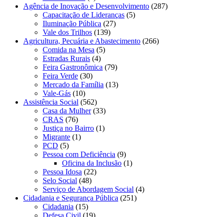
Agência de Inovação e Desenvolvimento
(287)
Capacitação de Lideranças
(5)
Iluminação Pública
(27)
Vale dos Trilhos
(139)
Agricultura, Pecuária e Abastecimento
(266)
Comida na Mesa
(5)
Estradas Rurais
(4)
Feira Gastronômica
(79)
Feira Verde
(30)
Mercado da Família
(13)
Vale-Gás
(10)
Assistência Social
(562)
Casa da Mulher
(33)
CRAS
(76)
Justiça no Bairro
(1)
Migrante
(1)
PCD
(5)
Pessoa com Deficiência
(9)
Oficina da Inclusão
(1)
Pessoa Idosa
(22)
Selo Social
(48)
Serviço de Abordagem Social
(4)
Cidadania e Segurança Pública
(251)
Cidadania
(15)
Defesa Civil
(19)