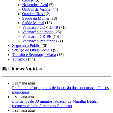
CRAR
(5)
Novembro Azul
(2)
Ônibus da Vacina
(44)
Outubro Rosa
(2)
Saúde da Mulher
(18)
Saúde Mental
(13)
Vacinação COVID-19
(71)
Vacinação de rotina
(25)
Vacinação GRIPE
(15)
Vacinação Pediátrica
(21)
Segurança Pública
(6)
Serviço de Obras Sociais
(9)
Trânsito e Segurança Viária
(13)
Turismo
(144)
Últimas Notícias
1 semana atrás
Prefeitura reforça prazos de inscrição dos concursos públicos
municipais
1 semana atrás
Em menos de 30 minutos, atuação da Muralha Digital
recupera veículo furtado no Contorno
1 semana atrás