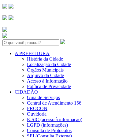
Search:
A PREFEITURA
História da Cidade
Localização da Cidade
Órgãos Municipais
Arquivo da Cidade
Acesso à Informação
Política de Privacidade
CIDADÃO
Guia de Serviços
Central de Atendimento 156
PROCON
Ouvidoria
E-SIC (acesso à informação)
LGPD (informações)
Consulta de Protocolos
SEI (Consulta Externa)