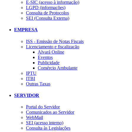
E-SIC (acesso à informação)
LGPD (informações)
Consulta de Protocolos
SEI (Consulta Externa)
EMPRESA
ISS - Emissão de Notas Fiscais
Licenciamento e fiscalização
Alvará Online
Eventos
Publicidade
Comércio Ambulante
IPTU
ITBI
Outras Taxas
SERVIDOR
Portal do Servidor
Comunicados ao Servidor
WebMail
SEI (acesso interno)
Consulta às Legislações