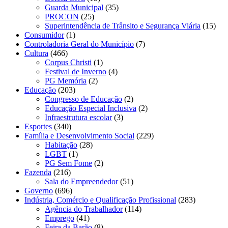
Guarda Municipal
(35)
PROCON
(25)
Superintendência de Trânsito e Segurança Viária
(15)
Consumidor
(1)
Controladoria Geral do Município
(7)
Cultura
(466)
Corpus Christi
(1)
Festival de Inverno
(4)
PG Memória
(2)
Educação
(203)
Congresso de Educação
(2)
Educação Especial Inclusiva
(2)
Infraestrutura escolar
(3)
Esportes
(340)
Família e Desenvolvimento Social
(229)
Habitação
(28)
LGBT
(1)
PG Sem Fome
(2)
Fazenda
(216)
Sala do Empreendedor
(51)
Governo
(696)
Indústria, Comércio e Qualificação Profissional
(283)
Agência do Trabalhador
(114)
Emprego
(41)
Feira da Barão
(8)