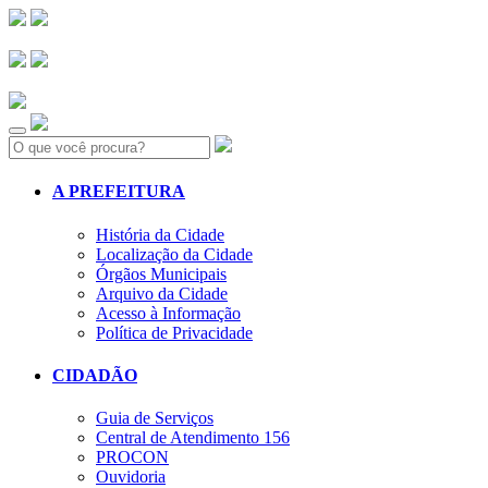
Search:
A PREFEITURA
História da Cidade
Localização da Cidade
Órgãos Municipais
Arquivo da Cidade
Acesso à Informação
Política de Privacidade
CIDADÃO
Guia de Serviços
Central de Atendimento 156
PROCON
Ouvidoria