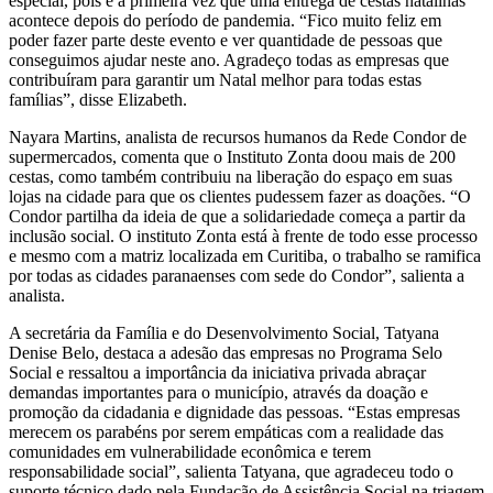
especial, pois é a primeira vez que uma entrega de cestas natalinas
acontece depois do período de pandemia. “Fico muito feliz em
poder fazer parte deste evento e ver quantidade de pessoas que
conseguimos ajudar neste ano. Agradeço todas as empresas que
contribuíram para garantir um Natal melhor para todas estas
famílias”, disse Elizabeth.
Nayara Martins, analista de recursos humanos da Rede Condor de
supermercados, comenta que o Instituto Zonta doou mais de 200
cestas, como também contribuiu na liberação do espaço em suas
lojas na cidade para que os clientes pudessem fazer as doações. “O
Condor partilha da ideia de que a solidariedade começa a partir da
inclusão social. O instituto Zonta está à frente de todo esse processo
e mesmo com a matriz localizada em Curitiba, o trabalho se ramifica
por todas as cidades paranaenses com sede do Condor”, salienta a
analista.
A secretária da Família e do Desenvolvimento Social, Tatyana
Denise Belo, destaca a adesão das empresas no Programa Selo
Social e ressaltou a importância da iniciativa privada abraçar
demandas importantes para o município, através da doação e
promoção da cidadania e dignidade das pessoas. “Estas empresas
merecem os parabéns por serem empáticas com a realidade das
comunidades em vulnerabilidade econômica e terem
responsabilidade social”, salienta Tatyana, que agradeceu todo o
suporte técnico dado pela Fundação de Assistência Social na triagem