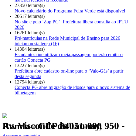
27350 leitura(s)
Novo calendário do Programa Feira Verde está disponível
20617 leitura(s)
No site e pelo ‘Zap PG’, Prefeitura libera consulta ao IPTU
2026
16261 leitura(s)
Pré-matrículas na Rede Municipal de Ensino para 2026
iniciam nesta terça (16)
14304 leitura(s)
Estudantes que utilizam meia-passagem poderão emitir o
cartão Conecta PG
13227 leitura(s)
Prefeitura abre cadastro on-line para o ‘Vale-Gás’ a partir
desta segunda
12794 leitura(s)
Conecta PG abre migração de idosos para o novo sistema de
bilhetagem
Av. Visconde de Taunay, 950 - Ronda - CEP 84051-000
Política de Privacidade.
Acessar o conteúdo