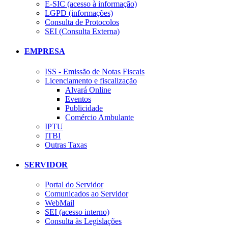
E-SIC (acesso à informação)
LGPD (informações)
Consulta de Protocolos
SEI (Consulta Externa)
EMPRESA
ISS - Emissão de Notas Fiscais
Licenciamento e fiscalização
Alvará Online
Eventos
Publicidade
Comércio Ambulante
IPTU
ITBI
Outras Taxas
SERVIDOR
Portal do Servidor
Comunicados ao Servidor
WebMail
SEI (acesso interno)
Consulta às Legislações