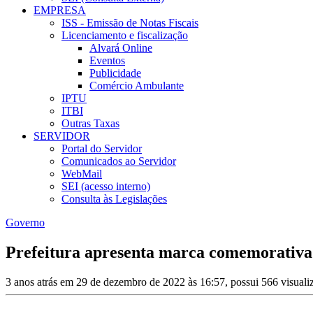
EMPRESA
ISS - Emissão de Notas Fiscais
Licenciamento e fiscalização
Alvará Online
Eventos
Publicidade
Comércio Ambulante
IPTU
ITBI
Outras Taxas
SERVIDOR
Portal do Servidor
Comunicados ao Servidor
WebMail
SEI (acesso interno)
Consulta às Legislações
Governo
Prefeitura apresenta marca comemorativa 
3 anos atrás em 29 de dezembro de 2022 às 16:57, possui 566 visual