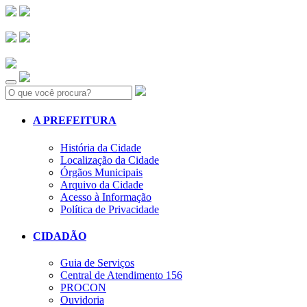
Search:
A PREFEITURA
História da Cidade
Localização da Cidade
Órgãos Municipais
Arquivo da Cidade
Acesso à Informação
Política de Privacidade
CIDADÃO
Guia de Serviços
Central de Atendimento 156
PROCON
Ouvidoria