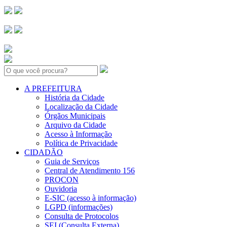
Search:
A PREFEITURA
História da Cidade
Localização da Cidade
Órgãos Municipais
Arquivo da Cidade
Acesso à Informação
Política de Privacidade
CIDADÃO
Guia de Serviços
Central de Atendimento 156
PROCON
Ouvidoria
E-SIC (acesso à informação)
LGPD (informações)
Consulta de Protocolos
SEI (Consulta Externa)