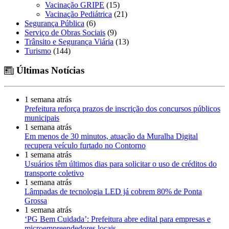
Vacinação GRIPE
(15)
Vacinação Pediátrica
(21)
Segurança Pública
(6)
Serviço de Obras Sociais
(9)
Trânsito e Segurança Viária
(13)
Turismo
(144)
Últimas Notícias
1 semana atrás
Prefeitura reforça prazos de inscrição dos concursos públicos
municipais
1 semana atrás
Em menos de 30 minutos, atuação da Muralha Digital
recupera veículo furtado no Contorno
1 semana atrás
Usuários têm últimos dias para solicitar o uso de créditos do
transporte coletivo
1 semana atrás
Lâmpadas de tecnologia LED já cobrem 80% de Ponta
Grossa
1 semana atrás
‘PG Bem Cuidada’: Prefeitura abre edital para empresas e
microempreendedores locais