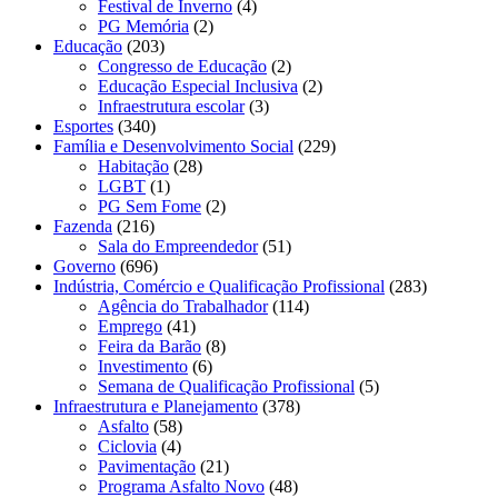
Festival de Inverno
(4)
PG Memória
(2)
Educação
(203)
Congresso de Educação
(2)
Educação Especial Inclusiva
(2)
Infraestrutura escolar
(3)
Esportes
(340)
Família e Desenvolvimento Social
(229)
Habitação
(28)
LGBT
(1)
PG Sem Fome
(2)
Fazenda
(216)
Sala do Empreendedor
(51)
Governo
(696)
Indústria, Comércio e Qualificação Profissional
(283)
Agência do Trabalhador
(114)
Emprego
(41)
Feira da Barão
(8)
Investimento
(6)
Semana de Qualificação Profissional
(5)
Infraestrutura e Planejamento
(378)
Asfalto
(58)
Ciclovia
(4)
Pavimentação
(21)
Programa Asfalto Novo
(48)