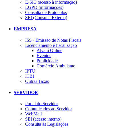
E-SIC (acesso à informação)
LGPD (informações)
Consulta de Protocolos
SEI (Consulta Externa)
EMPRESA
ISS - Emissão de Notas Fiscais
Licenciamento e fiscalização
Alvará Online
Eventos
Publicidade
Comércio Ambulante
IPTU
ITBI
Outras Taxas
SERVIDOR
Portal do Servidor
Comunicados ao Servidor
WebMail
SEI (acesso interno)
Consulta às Legislações