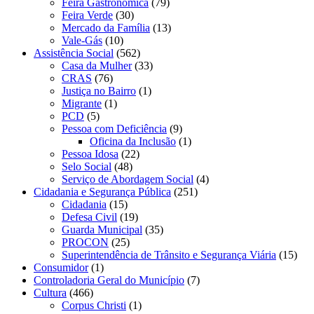
Feira Gastronômica
(79)
Feira Verde
(30)
Mercado da Família
(13)
Vale-Gás
(10)
Assistência Social
(562)
Casa da Mulher
(33)
CRAS
(76)
Justiça no Bairro
(1)
Migrante
(1)
PCD
(5)
Pessoa com Deficiência
(9)
Oficina da Inclusão
(1)
Pessoa Idosa
(22)
Selo Social
(48)
Serviço de Abordagem Social
(4)
Cidadania e Segurança Pública
(251)
Cidadania
(15)
Defesa Civil
(19)
Guarda Municipal
(35)
PROCON
(25)
Superintendência de Trânsito e Segurança Viária
(15)
Consumidor
(1)
Controladoria Geral do Município
(7)
Cultura
(466)
Corpus Christi
(1)