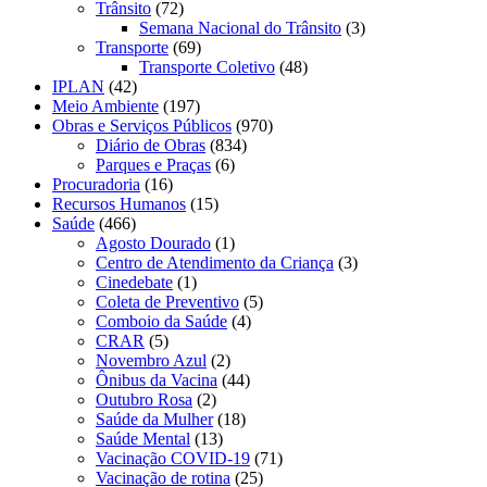
Trânsito
(72)
Semana Nacional do Trânsito
(3)
Transporte
(69)
Transporte Coletivo
(48)
IPLAN
(42)
Meio Ambiente
(197)
Obras e Serviços Públicos
(970)
Diário de Obras
(834)
Parques e Praças
(6)
Procuradoria
(16)
Recursos Humanos
(15)
Saúde
(466)
Agosto Dourado
(1)
Centro de Atendimento da Criança
(3)
Cinedebate
(1)
Coleta de Preventivo
(5)
Comboio da Saúde
(4)
CRAR
(5)
Novembro Azul
(2)
Ônibus da Vacina
(44)
Outubro Rosa
(2)
Saúde da Mulher
(18)
Saúde Mental
(13)
Vacinação COVID-19
(71)
Vacinação de rotina
(25)