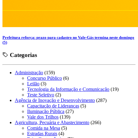
Prefeitura reforça: prazo para cadastro no Vale-Gás termina neste domingo
(5)
Categorias
Administração
(159)
Concurso Público
(6)
Leilão
(3)
Tecnologia da Informação e Comunicação
(19)
Teste Seletivo
(2)
Agência de Inovação e Desenvolvimento
(287)
Capacitação de Lideranças
(5)
Iluminação Pública
(27)
Vale dos Trilhos
(139)
Agricultura, Pecuária e Abastecimento
(266)
Comida na Mesa
(5)
Estradas Rurais
(4)