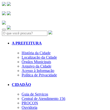
Search:
A PREFEITURA
História da Cidade
Localização da Cidade
Órgãos Municipais
Arquivo da Cidade
Acesso à Informação
Política de Privacidade
CIDADÃO
Guia de Serviços
Central de Atendimento 156
PROCON
Ouvidoria