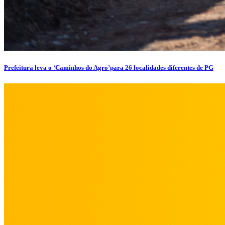
Prefeitura leva o ‘Caminhos do Agro’para 26 localidades diferentes de PG