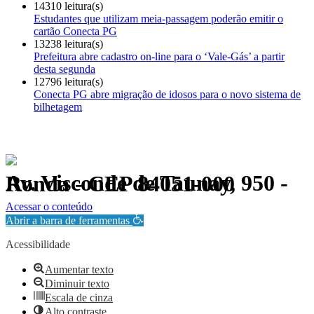
14310 leitura(s)
Estudantes que utilizam meia-passagem poderão emitir o
cartão Conecta PG
13238 leitura(s)
Prefeitura abre cadastro on-line para o ‘Vale-Gás’ a partir
desta segunda
12796 leitura(s)
Conecta PG abre migração de idosos para o novo sistema de
bilhetagem
Av. Visconde de Taunay, 950 - Ronda - CEP 84051-000
Política de Privacidade.
Acessar o conteúdo
Abrir a barra de ferramentas
Acessibilidade
Aumentar texto
Diminuir texto
Escala de cinza
Alto contraste