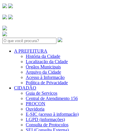
Search:
A PREFEITURA
História da Cidade
Localização da Cidade
Órgãos Municipais
Arquivo da Cidade
Acesso à Informação
Política de Privacidade
CIDADÃO
Guia de Serviços
Central de Atendimento 156
PROCON
Ouvidoria
E-SIC (acesso à informação)
LGPD (informações)
Consulta de Protocolos
SEI (Consulta Externa)