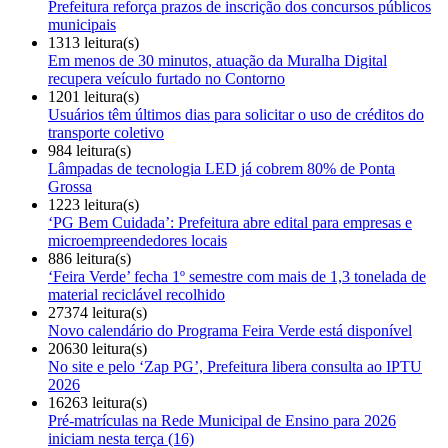
Prefeitura reforça prazos de inscrição dos concursos públicos
municipais
1313 leitura(s)
Em menos de 30 minutos, atuação da Muralha Digital
recupera veículo furtado no Contorno
1201 leitura(s)
Usuários têm últimos dias para solicitar o uso de créditos do
transporte coletivo
984 leitura(s)
Lâmpadas de tecnologia LED já cobrem 80% de Ponta
Grossa
1223 leitura(s)
‘PG Bem Cuidada’: Prefeitura abre edital para empresas e
microempreendedores locais
886 leitura(s)
‘Feira Verde’ fecha 1º semestre com mais de 1,3 tonelada de
material reciclável recolhido
27374 leitura(s)
Novo calendário do Programa Feira Verde está disponível
20630 leitura(s)
No site e pelo ‘Zap PG’, Prefeitura libera consulta ao IPTU
2026
16263 leitura(s)
Pré-matrículas na Rede Municipal de Ensino para 2026
iniciam nesta terça (16)