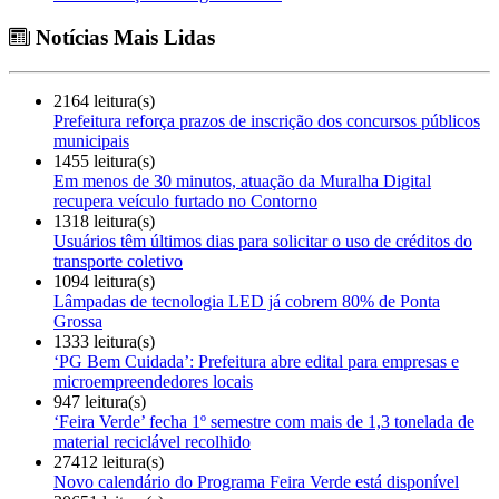
Notícias Mais Lidas
2164 leitura(s)
Prefeitura reforça prazos de inscrição dos concursos públicos
municipais
1455 leitura(s)
Em menos de 30 minutos, atuação da Muralha Digital
recupera veículo furtado no Contorno
1318 leitura(s)
Usuários têm últimos dias para solicitar o uso de créditos do
transporte coletivo
1094 leitura(s)
Lâmpadas de tecnologia LED já cobrem 80% de Ponta
Grossa
1333 leitura(s)
‘PG Bem Cuidada’: Prefeitura abre edital para empresas e
microempreendedores locais
947 leitura(s)
‘Feira Verde’ fecha 1º semestre com mais de 1,3 tonelada de
material reciclável recolhido
27412 leitura(s)
Novo calendário do Programa Feira Verde está disponível