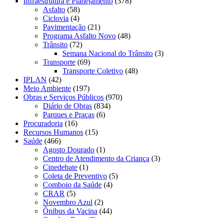
Infraestrutura e Planejamento
(378)
Asfalto
(58)
Ciclovia
(4)
Pavimentação
(21)
Programa Asfalto Novo
(48)
Trânsito
(72)
Semana Nacional do Trânsito
(3)
Transporte
(69)
Transporte Coletivo
(48)
IPLAN
(42)
Meio Ambiente
(197)
Obras e Serviços Públicos
(970)
Diário de Obras
(834)
Parques e Praças
(6)
Procuradoria
(16)
Recursos Humanos
(15)
Saúde
(466)
Agosto Dourado
(1)
Centro de Atendimento da Criança
(3)
Cinedebate
(1)
Coleta de Preventivo
(5)
Comboio da Saúde
(4)
CRAR
(5)
Novembro Azul
(2)
Ônibus da Vacina
(44)