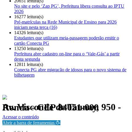
20651 leitura(s)
No site e pelo ‘Zap PG’, Prefeitura libera consulta ao IPTU
2026
16277 leitura(s)
Pré-matrículas na Rede Municipal de Ensino para 2026
iniciam nesta terça (16)
14326 leitura(s)
Estudantes que utilizam meia-passagem poderão emitir o
cartão Conecta PG
13250 leitura(s)
Prefeitura abre cadastro on-line para o ‘Vale-Gás’ a partir
desta segunda
12811 leitura(s)
Conecta PG abre migração de idosos para o novo sistema de
bilhetagem
Av. Visconde de Taunay, 950 - Ronda - CEP 84051-000
Política de Privacidade.
Acessar o conteúdo
Abrir a barra de ferramentas