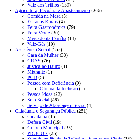
Vale dos Trilhos
(139)
Agricultura, Pecuária e Abastecimento
(266)
Comida na Mesa
(5)
Estradas Rurais
(4)
Feira Gastronômica
(79)
Feira Verde
(30)
Mercado da Família
(13)
Vale-Gás
(10)
Assistência Social
(562)
Casa da Mulher
(33)
CRAS
(76)
Justiça no Bairro
(1)
Migrante
(1)
PCD
(5)
Pessoa com Deficiência
(9)
Oficina da Inclusão
(1)
Pessoa Idosa
(22)
Selo Social
(48)
Serviço de Abordagem Social
(4)
Cidadania e Segurança Pública
(251)
Cidadania
(15)
Defesa Civil
(19)
Guarda Municipal
(35)
PROCON
(25)
Superintendência de Trânsito e Segurança Viária
(15)