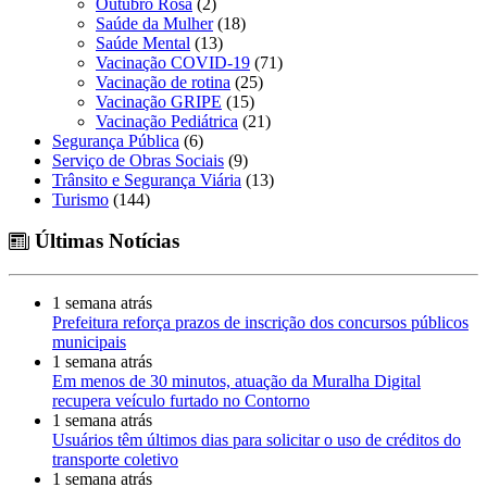
Outubro Rosa
(2)
Saúde da Mulher
(18)
Saúde Mental
(13)
Vacinação COVID-19
(71)
Vacinação de rotina
(25)
Vacinação GRIPE
(15)
Vacinação Pediátrica
(21)
Segurança Pública
(6)
Serviço de Obras Sociais
(9)
Trânsito e Segurança Viária
(13)
Turismo
(144)
Últimas Notícias
1 semana atrás
Prefeitura reforça prazos de inscrição dos concursos públicos
municipais
1 semana atrás
Em menos de 30 minutos, atuação da Muralha Digital
recupera veículo furtado no Contorno
1 semana atrás
Usuários têm últimos dias para solicitar o uso de créditos do
transporte coletivo
1 semana atrás