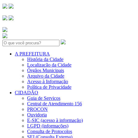
Search:
A PREFEITURA
História da Cidade
Localização da Cidade
Órgãos Municipais
Arquivo da Cidade
Acesso à Informação
Política de Privacidade
CIDADÃO
Guia de Serviços
Central de Atendimento 156
PROCON
Ouvidoria
E-SIC (acesso à informação)
LGPD (informações)
Consulta de Protocolos
SEI (Consulta Externa)