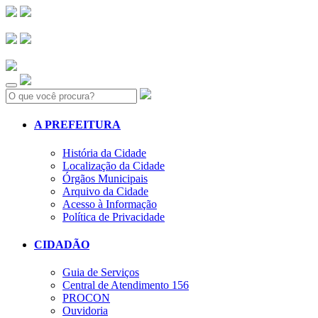
Search:
A PREFEITURA
História da Cidade
Localização da Cidade
Órgãos Municipais
Arquivo da Cidade
Acesso à Informação
Política de Privacidade
CIDADÃO
Guia de Serviços
Central de Atendimento 156
PROCON
Ouvidoria