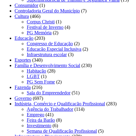
Consumidor
(1)
Controladoria Geral do Município
(7)
Cultura
(466)
Corpus Christi
(1)
Festival de Inverno
(4)
PG Memória
(2)
Educação
(203)
Congresso de Educação
(2)
Educação Especial Inclusiva
(2)
Infraestrutura escolar
(3)
Esportes
(340)
Família e Desenvolvimento Social
(230)
Habitação
(28)
LGBT
(1)
PG Sem Fome
(2)
Fazenda
(216)
Sala do Empreendedor
(51)
Governo
(697)
Indústria, Comércio e Qualificação Profissional
(283)
Agência do Trabalhador
(114)
Emprego
(41)
Feira da Barão
(8)
Investimento
(6)
Semana de Qualificação Profissional
(5)