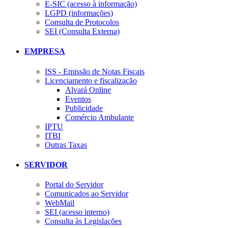
E-SIC (acesso à informação)
LGPD (informações)
Consulta de Protocolos
SEI (Consulta Externa)
EMPRESA
ISS - Emissão de Notas Fiscais
Licenciamento e fiscalização
Alvará Online
Eventos
Publicidade
Comércio Ambulante
IPTU
ITBI
Outras Taxas
SERVIDOR
Portal do Servidor
Comunicados ao Servidor
WebMail
SEI (acesso interno)
Consulta às Legislações