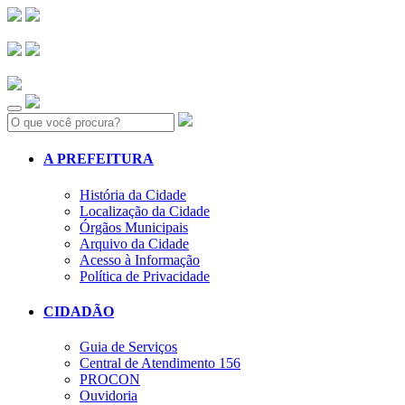
Search:
A PREFEITURA
História da Cidade
Localização da Cidade
Órgãos Municipais
Arquivo da Cidade
Acesso à Informação
Política de Privacidade
CIDADÃO
Guia de Serviços
Central de Atendimento 156
PROCON
Ouvidoria