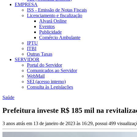
EMPRESA
ISS - Emissão de Notas Fiscais
Licenciamento e fiscalização
Alvará Online
Eventos
Publicidade
Comércio Ambulante
IPTU
ITBI
Outras Taxas
SERVIDOR
Portal do Servidor
Comunicados ao Servidor
WebMail
SEI (acesso interno)
Consulta às Legislações
Saúde
Prefeitura investe R$ 185 mil na revitali
3 anos atrás em 13 de janeiro de 2023 às 16:29, possui 499 visualiza