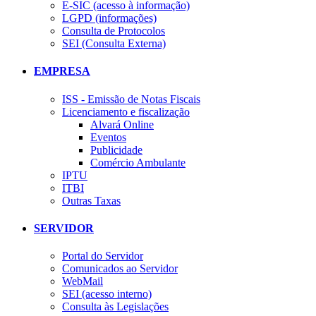
E-SIC (acesso à informação)
LGPD (informações)
Consulta de Protocolos
SEI (Consulta Externa)
EMPRESA
ISS - Emissão de Notas Fiscais
Licenciamento e fiscalização
Alvará Online
Eventos
Publicidade
Comércio Ambulante
IPTU
ITBI
Outras Taxas
SERVIDOR
Portal do Servidor
Comunicados ao Servidor
WebMail
SEI (acesso interno)
Consulta às Legislações