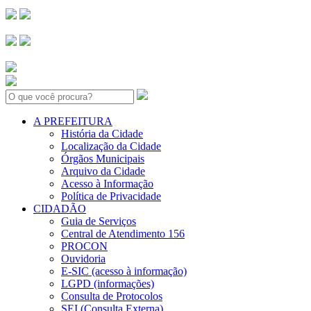
Search:
A PREFEITURA
História da Cidade
Localização da Cidade
Órgãos Municipais
Arquivo da Cidade
Acesso à Informação
Política de Privacidade
CIDADÃO
Guia de Serviços
Central de Atendimento 156
PROCON
Ouvidoria
E-SIC (acesso à informação)
LGPD (informações)
Consulta de Protocolos
SEI (Consulta Externa)