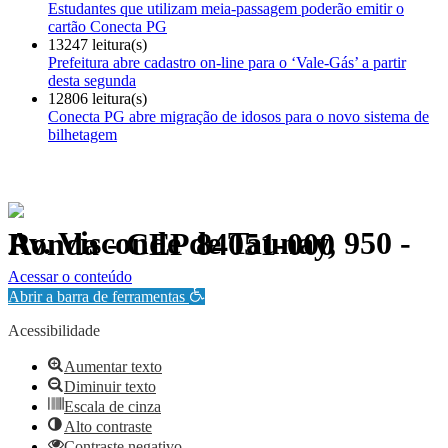
Estudantes que utilizam meia-passagem poderão emitir o
cartão Conecta PG
13247 leitura(s)
Prefeitura abre cadastro on-line para o ‘Vale-Gás’ a partir
desta segunda
12806 leitura(s)
Conecta PG abre migração de idosos para o novo sistema de
bilhetagem
Av. Visconde de Taunay, 950 - Ronda - CEP 84051-000
Política de Privacidade.
Acessar o conteúdo
Abrir a barra de ferramentas
Acessibilidade
Aumentar texto
Diminuir texto
Escala de cinza
Alto contraste
Contraste negativo