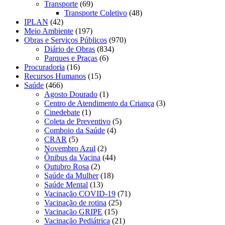
Transporte
(69)
Transporte Coletivo
(48)
IPLAN
(42)
Meio Ambiente
(197)
Obras e Serviços Públicos
(970)
Diário de Obras
(834)
Parques e Praças
(6)
Procuradoria
(16)
Recursos Humanos
(15)
Saúde
(466)
Agosto Dourado
(1)
Centro de Atendimento da Criança
(3)
Cinedebate
(1)
Coleta de Preventivo
(5)
Comboio da Saúde
(4)
CRAR
(5)
Novembro Azul
(2)
Ônibus da Vacina
(44)
Outubro Rosa
(2)
Saúde da Mulher
(18)
Saúde Mental
(13)
Vacinação COVID-19
(71)
Vacinação de rotina
(25)
Vacinação GRIPE
(15)
Vacinação Pediátrica
(21)