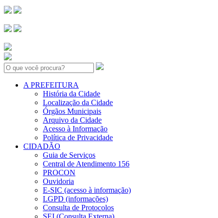
Search:
A PREFEITURA
História da Cidade
Localização da Cidade
Órgãos Municipais
Arquivo da Cidade
Acesso à Informação
Política de Privacidade
CIDADÃO
Guia de Serviços
Central de Atendimento 156
PROCON
Ouvidoria
E-SIC (acesso à informação)
LGPD (informações)
Consulta de Protocolos
SEI (Consulta Externa)