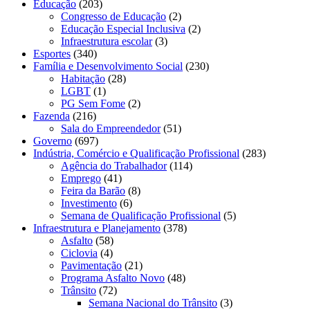
Educação
(203)
Congresso de Educação
(2)
Educação Especial Inclusiva
(2)
Infraestrutura escolar
(3)
Esportes
(340)
Família e Desenvolvimento Social
(230)
Habitação
(28)
LGBT
(1)
PG Sem Fome
(2)
Fazenda
(216)
Sala do Empreendedor
(51)
Governo
(697)
Indústria, Comércio e Qualificação Profissional
(283)
Agência do Trabalhador
(114)
Emprego
(41)
Feira da Barão
(8)
Investimento
(6)
Semana de Qualificação Profissional
(5)
Infraestrutura e Planejamento
(378)
Asfalto
(58)
Ciclovia
(4)
Pavimentação
(21)
Programa Asfalto Novo
(48)
Trânsito
(72)
Semana Nacional do Trânsito
(3)