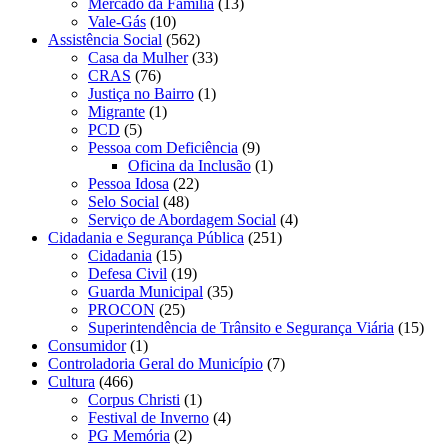
Mercado da Família
(13)
Vale-Gás
(10)
Assistência Social
(562)
Casa da Mulher
(33)
CRAS
(76)
Justiça no Bairro
(1)
Migrante
(1)
PCD
(5)
Pessoa com Deficiência
(9)
Oficina da Inclusão
(1)
Pessoa Idosa
(22)
Selo Social
(48)
Serviço de Abordagem Social
(4)
Cidadania e Segurança Pública
(251)
Cidadania
(15)
Defesa Civil
(19)
Guarda Municipal
(35)
PROCON
(25)
Superintendência de Trânsito e Segurança Viária
(15)
Consumidor
(1)
Controladoria Geral do Município
(7)
Cultura
(466)
Corpus Christi
(1)
Festival de Inverno
(4)
PG Memória
(2)