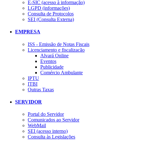
E-SIC (acesso à informação)
LGPD (informações)
Consulta de Protocolos
SEI (Consulta Externa)
EMPRESA
ISS - Emissão de Notas Fiscais
Licenciamento e fiscalização
Alvará Online
Eventos
Publicidade
Comércio Ambulante
IPTU
ITBI
Outras Taxas
SERVIDOR
Portal do Servidor
Comunicados ao Servidor
WebMail
SEI (acesso interno)
Consulta às Legislações