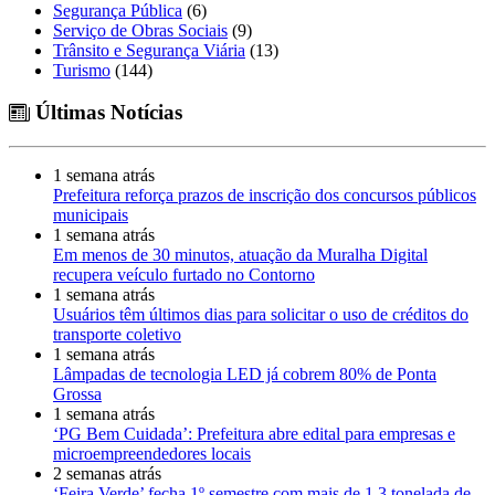
Segurança Pública
(6)
Serviço de Obras Sociais
(9)
Trânsito e Segurança Viária
(13)
Turismo
(144)
Últimas Notícias
1 semana atrás
Prefeitura reforça prazos de inscrição dos concursos públicos
municipais
1 semana atrás
Em menos de 30 minutos, atuação da Muralha Digital
recupera veículo furtado no Contorno
1 semana atrás
Usuários têm últimos dias para solicitar o uso de créditos do
transporte coletivo
1 semana atrás
Lâmpadas de tecnologia LED já cobrem 80% de Ponta
Grossa
1 semana atrás
‘PG Bem Cuidada’: Prefeitura abre edital para empresas e
microempreendedores locais
2 semanas atrás
‘Feira Verde’ fecha 1º semestre com mais de 1,3 tonelada de