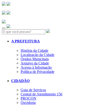
Search:
A PREFEITURA
História da Cidade
Localização da Cidade
Órgãos Municipais
Arquivo da Cidade
Acesso à Informação
Política de Privacidade
CIDADÃO
Guia de Serviços
Central de Atendimento 156
PROCON
Ouvidoria