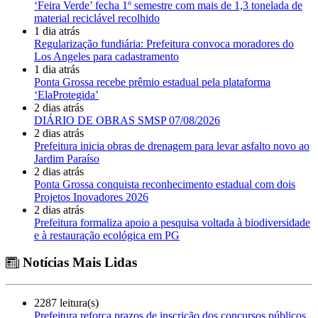
‘Feira Verde’ fecha 1º semestre com mais de 1,3 tonelada de
material reciclável recolhido
1 dia atrás
Regularização fundiária: Prefeitura convoca moradores do
Los Angeles para cadastramento
1 dia atrás
Ponta Grossa recebe prêmio estadual pela plataforma
‘ElaProtegida’
2 dias atrás
DIÁRIO DE OBRAS SMSP 07/08/2026
2 dias atrás
Prefeitura inicia obras de drenagem para levar asfalto novo ao
Jardim Paraíso
2 dias atrás
Ponta Grossa conquista reconhecimento estadual com dois
Projetos Inovadores 2026
2 dias atrás
Prefeitura formaliza apoio a pesquisa voltada à biodiversidade
e à restauração ecológica em PG
Notícias Mais Lidas
2287 leitura(s)
Prefeitura reforça prazos de inscrição dos concursos públicos