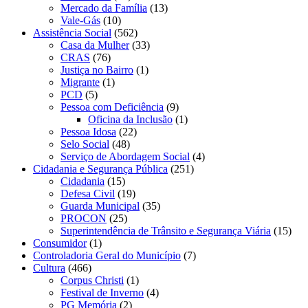
Mercado da Família
(13)
Vale-Gás
(10)
Assistência Social
(562)
Casa da Mulher
(33)
CRAS
(76)
Justiça no Bairro
(1)
Migrante
(1)
PCD
(5)
Pessoa com Deficiência
(9)
Oficina da Inclusão
(1)
Pessoa Idosa
(22)
Selo Social
(48)
Serviço de Abordagem Social
(4)
Cidadania e Segurança Pública
(251)
Cidadania
(15)
Defesa Civil
(19)
Guarda Municipal
(35)
PROCON
(25)
Superintendência de Trânsito e Segurança Viária
(15)
Consumidor
(1)
Controladoria Geral do Município
(7)
Cultura
(466)
Corpus Christi
(1)
Festival de Inverno
(4)
PG Memória
(2)