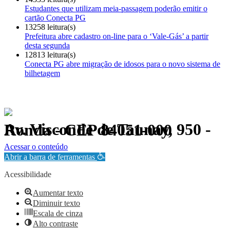
Estudantes que utilizam meia-passagem poderão emitir o
cartão Conecta PG
13258 leitura(s)
Prefeitura abre cadastro on-line para o ‘Vale-Gás’ a partir
desta segunda
12813 leitura(s)
Conecta PG abre migração de idosos para o novo sistema de
bilhetagem
Av. Visconde de Taunay, 950 - Ronda - CEP 84051-000
Política de Privacidade.
Acessar o conteúdo
Abrir a barra de ferramentas
Acessibilidade
Aumentar texto
Diminuir texto
Escala de cinza
Alto contraste