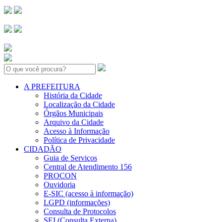
Search:
A PREFEITURA
História da Cidade
Localização da Cidade
Órgãos Municipais
Arquivo da Cidade
Acesso à Informação
Política de Privacidade
CIDADÃO
Guia de Serviços
Central de Atendimento 156
PROCON
Ouvidoria
E-SIC (acesso à informação)
LGPD (informações)
Consulta de Protocolos
SEI (Consulta Externa)