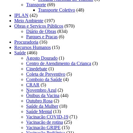
Transporte
(69)
Transporte Coletivo
(48)
IPLAN
(42)
Meio Ambiente
(197)
Obras e Serviços Públicos
(970)
Diário de Obras
(834)
Parques e Praças
(6)
Procuradoria
(16)
Recursos Humanos
(15)
Saúde
(466)
Agosto Dourado
(1)
Centro de Atendimento da Criança
(3)
Cinedebate
(1)
Coleta de Preventivo
(5)
Comboio da Saúde
(4)
CRAR
(5)
Novembro Azul
(2)
Ônibus da Vacina
(44)
Outubro Rosa
(2)
Saúde da Mulher
(18)
Saúde Mental
(13)
Vacinação COVID-19
(71)
Vacinação de rotina
(25)
Vacinação GRIPE
(15)
Vacinação Pediátrica
(21)