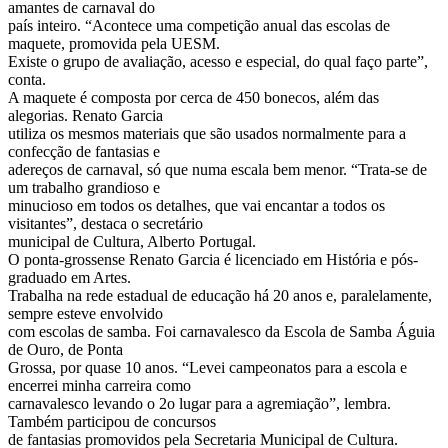
amantes de carnaval do
país inteiro. “Acontece uma competição anual das escolas de
maquete, promovida pela UESM.
Existe o grupo de avaliação, acesso e especial, do qual faço parte”,
conta.
A maquete é composta por cerca de 450 bonecos, além das
alegorias. Renato Garcia
utiliza os mesmos materiais que são usados normalmente para a
confecção de fantasias e
adereços de carnaval, só que numa escala bem menor. “Trata-se de
um trabalho grandioso e
minucioso em todos os detalhes, que vai encantar a todos os
visitantes”, destaca o secretário
municipal de Cultura, Alberto Portugal.
O ponta-grossense Renato Garcia é licenciado em História e pós-
graduado em Artes.
Trabalha na rede estadual de educação há 20 anos e, paralelamente,
sempre esteve envolvido
com escolas de samba. Foi carnavalesco da Escola de Samba Águia
de Ouro, de Ponta
Grossa, por quase 10 anos. “Levei campeonatos para a escola e
encerrei minha carreira como
carnavalesco levando o 2o lugar para a agremiação”, lembra.
Também participou de concursos
de fantasias promovidos pela Secretaria Municipal de Cultura.