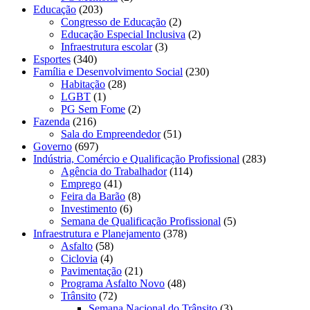
Educação
(203)
Congresso de Educação
(2)
Educação Especial Inclusiva
(2)
Infraestrutura escolar
(3)
Esportes
(340)
Família e Desenvolvimento Social
(230)
Habitação
(28)
LGBT
(1)
PG Sem Fome
(2)
Fazenda
(216)
Sala do Empreendedor
(51)
Governo
(697)
Indústria, Comércio e Qualificação Profissional
(283)
Agência do Trabalhador
(114)
Emprego
(41)
Feira da Barão
(8)
Investimento
(6)
Semana de Qualificação Profissional
(5)
Infraestrutura e Planejamento
(378)
Asfalto
(58)
Ciclovia
(4)
Pavimentação
(21)
Programa Asfalto Novo
(48)
Trânsito
(72)
Semana Nacional do Trânsito
(3)