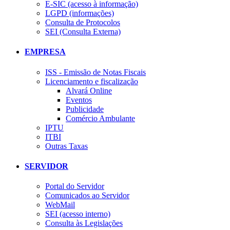
E-SIC (acesso à informação)
LGPD (informações)
Consulta de Protocolos
SEI (Consulta Externa)
EMPRESA
ISS - Emissão de Notas Fiscais
Licenciamento e fiscalização
Alvará Online
Eventos
Publicidade
Comércio Ambulante
IPTU
ITBI
Outras Taxas
SERVIDOR
Portal do Servidor
Comunicados ao Servidor
WebMail
SEI (acesso interno)
Consulta às Legislações