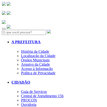
Search:
A PREFEITURA
História da Cidade
Localização da Cidade
Órgãos Municipais
Arquivo da Cidade
Acesso à Informação
Política de Privacidade
CIDADÃO
Guia de Serviços
Central de Atendimento 156
PROCON
Ouvidoria