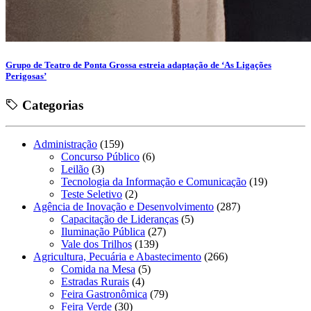
Grupo de Teatro de Ponta Grossa estreia adaptação de ‘As Ligações
Perigosas’
Categorias
Administração
(159)
Concurso Público
(6)
Leilão
(3)
Tecnologia da Informação e Comunicação
(19)
Teste Seletivo
(2)
Agência de Inovação e Desenvolvimento
(287)
Capacitação de Lideranças
(5)
Iluminação Pública
(27)
Vale dos Trilhos
(139)
Agricultura, Pecuária e Abastecimento
(266)
Comida na Mesa
(5)
Estradas Rurais
(4)
Feira Gastronômica
(79)
Feira Verde
(30)