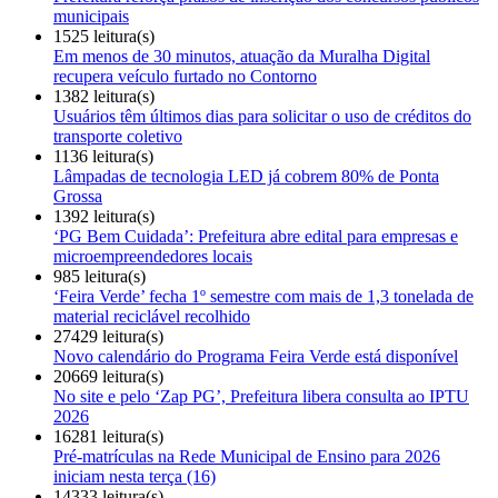
municipais
1525 leitura(s)
Em menos de 30 minutos, atuação da Muralha Digital
recupera veículo furtado no Contorno
1382 leitura(s)
Usuários têm últimos dias para solicitar o uso de créditos do
transporte coletivo
1136 leitura(s)
Lâmpadas de tecnologia LED já cobrem 80% de Ponta
Grossa
1392 leitura(s)
‘PG Bem Cuidada’: Prefeitura abre edital para empresas e
microempreendedores locais
985 leitura(s)
‘Feira Verde’ fecha 1º semestre com mais de 1,3 tonelada de
material reciclável recolhido
27429 leitura(s)
Novo calendário do Programa Feira Verde está disponível
20669 leitura(s)
No site e pelo ‘Zap PG’, Prefeitura libera consulta ao IPTU
2026
16281 leitura(s)
Pré-matrículas na Rede Municipal de Ensino para 2026
iniciam nesta terça (16)
14333 leitura(s)