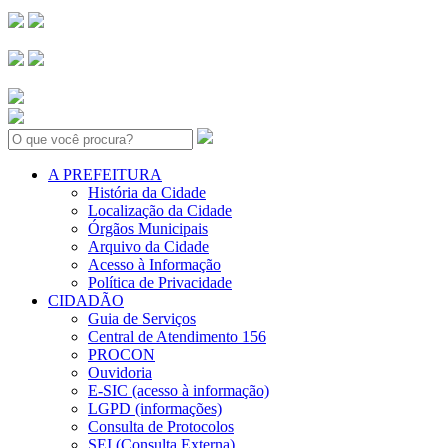
Search:
A PREFEITURA
História da Cidade
Localização da Cidade
Órgãos Municipais
Arquivo da Cidade
Acesso à Informação
Política de Privacidade
CIDADÃO
Guia de Serviços
Central de Atendimento 156
PROCON
Ouvidoria
E-SIC (acesso à informação)
LGPD (informações)
Consulta de Protocolos
SEI (Consulta Externa)