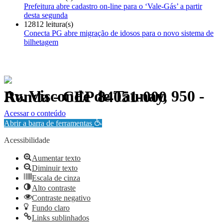
Prefeitura abre cadastro on-line para o ‘Vale-Gás’ a partir
desta segunda
12812 leitura(s)
Conecta PG abre migração de idosos para o novo sistema de
bilhetagem
Av. Visconde de Taunay, 950 - Ronda - CEP 84051-000
Política de Privacidade.
Acessar o conteúdo
Abrir a barra de ferramentas
Acessibilidade
Aumentar texto
Diminuir texto
Escala de cinza
Alto contraste
Contraste negativo
Fundo claro
Links sublinhados