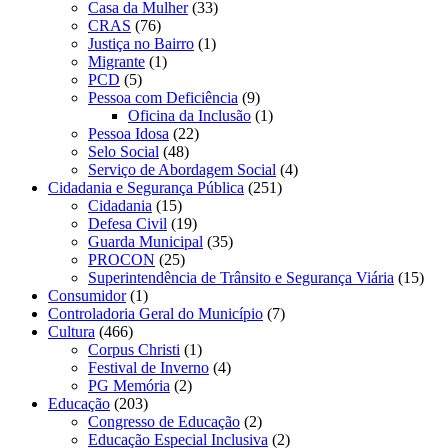
Casa da Mulher
(33)
CRAS
(76)
Justiça no Bairro
(1)
Migrante
(1)
PCD
(5)
Pessoa com Deficiência
(9)
Oficina da Inclusão
(1)
Pessoa Idosa
(22)
Selo Social
(48)
Serviço de Abordagem Social
(4)
Cidadania e Segurança Pública
(251)
Cidadania
(15)
Defesa Civil
(19)
Guarda Municipal
(35)
PROCON
(25)
Superintendência de Trânsito e Segurança Viária
(15)
Consumidor
(1)
Controladoria Geral do Município
(7)
Cultura
(466)
Corpus Christi
(1)
Festival de Inverno
(4)
PG Memória
(2)
Educação
(203)
Congresso de Educação
(2)
Educação Especial Inclusiva
(2)