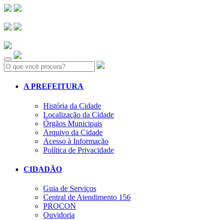
Search:
A PREFEITURA
História da Cidade
Localização da Cidade
Órgãos Municipais
Arquivo da Cidade
Acesso à Informação
Política de Privacidade
CIDADÃO
Guia de Serviços
Central de Atendimento 156
PROCON
Ouvidoria