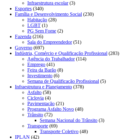
Infraestrutura escolar
(3)
Esportes
(340)
Família e Desenvolvimento Social
(230)
Habitação
(28)
LGBT
(1)
PG Sem Fome
(2)
Fazenda
(216)
Sala do Empreendedor
(51)
Governo
(697)
Indústria, Comércio e Qualificação Profissional
(283)
Agência do Trabalhador
(114)
Emprego
(41)
Feira da Barão
(8)
Investimento
(6)
Semana de Qualificação Profissional
(5)
Infraestrutura e Planejamento
(378)
Asfalto
(58)
Ciclovia
(4)
Pavimentação
(21)
Programa Asfalto Novo
(48)
Trânsito
(72)
Semana Nacional do Trânsito
(3)
Transporte
(69)
Transporte Coletivo
(48)
IPLAN
(42)