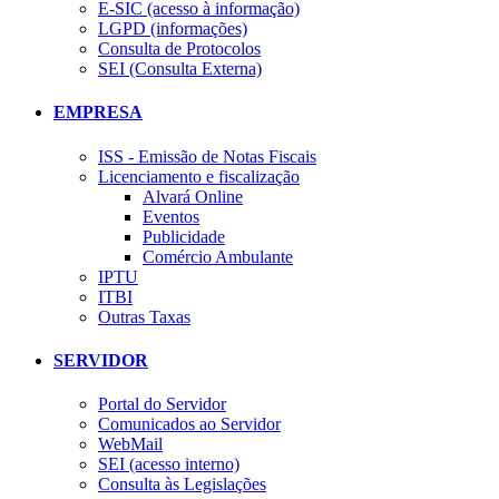
E-SIC (acesso à informação)
LGPD (informações)
Consulta de Protocolos
SEI (Consulta Externa)
EMPRESA
ISS - Emissão de Notas Fiscais
Licenciamento e fiscalização
Alvará Online
Eventos
Publicidade
Comércio Ambulante
IPTU
ITBI
Outras Taxas
SERVIDOR
Portal do Servidor
Comunicados ao Servidor
WebMail
SEI (acesso interno)
Consulta às Legislações