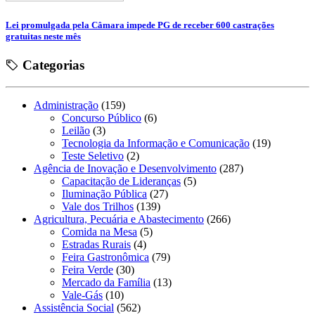
Lei promulgada pela Câmara impede PG de receber 600 castrações
gratuitas neste mês
Categorias
Administração
(159)
Concurso Público
(6)
Leilão
(3)
Tecnologia da Informação e Comunicação
(19)
Teste Seletivo
(2)
Agência de Inovação e Desenvolvimento
(287)
Capacitação de Lideranças
(5)
Iluminação Pública
(27)
Vale dos Trilhos
(139)
Agricultura, Pecuária e Abastecimento
(266)
Comida na Mesa
(5)
Estradas Rurais
(4)
Feira Gastronômica
(79)
Feira Verde
(30)
Mercado da Família
(13)
Vale-Gás
(10)
Assistência Social
(562)