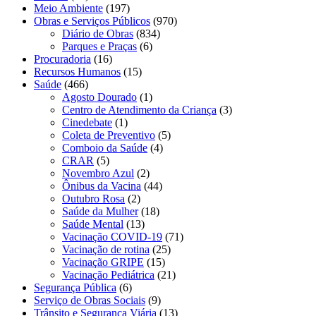
Meio Ambiente
(197)
Obras e Serviços Públicos
(970)
Diário de Obras
(834)
Parques e Praças
(6)
Procuradoria
(16)
Recursos Humanos
(15)
Saúde
(466)
Agosto Dourado
(1)
Centro de Atendimento da Criança
(3)
Cinedebate
(1)
Coleta de Preventivo
(5)
Comboio da Saúde
(4)
CRAR
(5)
Novembro Azul
(2)
Ônibus da Vacina
(44)
Outubro Rosa
(2)
Saúde da Mulher
(18)
Saúde Mental
(13)
Vacinação COVID-19
(71)
Vacinação de rotina
(25)
Vacinação GRIPE
(15)
Vacinação Pediátrica
(21)
Segurança Pública
(6)
Serviço de Obras Sociais
(9)
Trânsito e Segurança Viária
(13)