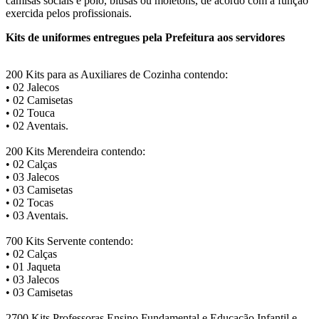
camisas sociais e polo, blusas ou moletons, de acordo com a função
exercida pelos profissionais.
Kits de uniformes entregues pela Prefeitura aos servidores
200 Kits para as Auxiliares de Cozinha contendo:
• 02 Jalecos
• 02 Camisetas
• 02 Touca
• 02 Aventais.
200 Kits Merendeira contendo:
• 02 Calças
• 03 Jalecos
• 03 Camisetas
• 02 Tocas
• 03 Aventais.
700 Kits Servente contendo:
• 02 Calças
• 01 Jaqueta
• 03 Jalecos
• 03 Camisetas
2700 Kits Professoras Ensino Fundamental e Educação Infantil e