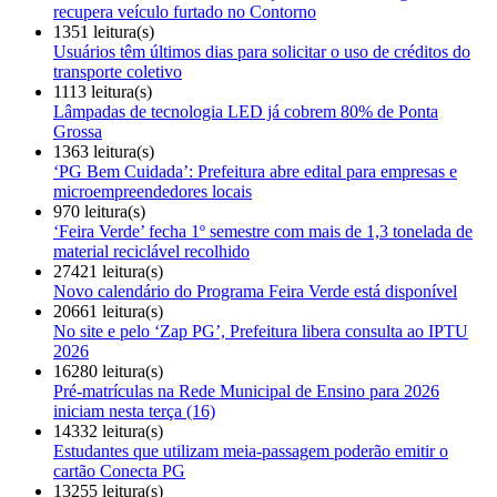
recupera veículo furtado no Contorno
1351 leitura(s)
Usuários têm últimos dias para solicitar o uso de créditos do
transporte coletivo
1113 leitura(s)
Lâmpadas de tecnologia LED já cobrem 80% de Ponta
Grossa
1363 leitura(s)
‘PG Bem Cuidada’: Prefeitura abre edital para empresas e
microempreendedores locais
970 leitura(s)
‘Feira Verde’ fecha 1º semestre com mais de 1,3 tonelada de
material reciclável recolhido
27421 leitura(s)
Novo calendário do Programa Feira Verde está disponível
20661 leitura(s)
No site e pelo ‘Zap PG’, Prefeitura libera consulta ao IPTU
2026
16280 leitura(s)
Pré-matrículas na Rede Municipal de Ensino para 2026
iniciam nesta terça (16)
14332 leitura(s)
Estudantes que utilizam meia-passagem poderão emitir o
cartão Conecta PG
13255 leitura(s)