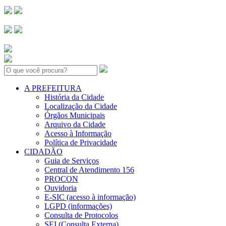
Search:
A PREFEITURA
História da Cidade
Localização da Cidade
Órgãos Municipais
Arquivo da Cidade
Acesso à Informação
Política de Privacidade
CIDADÃO
Guia de Serviços
Central de Atendimento 156
PROCON
Ouvidoria
E-SIC (acesso à informação)
LGPD (informações)
Consulta de Protocolos
SEI (Consulta Externa)