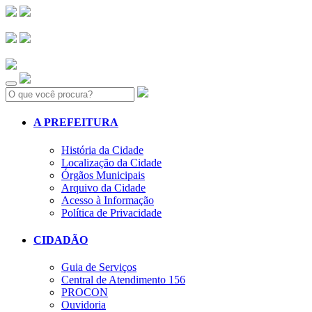
Search:
A PREFEITURA
História da Cidade
Localização da Cidade
Órgãos Municipais
Arquivo da Cidade
Acesso à Informação
Política de Privacidade
CIDADÃO
Guia de Serviços
Central de Atendimento 156
PROCON
Ouvidoria