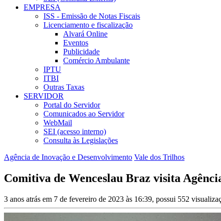
EMPRESA
ISS - Emissão de Notas Fiscais
Licenciamento e fiscalização
Alvará Online
Eventos
Publicidade
Comércio Ambulante
IPTU
ITBI
Outras Taxas
SERVIDOR
Portal do Servidor
Comunicados ao Servidor
WebMail
SEI (acesso interno)
Consulta às Legislações
Agência de Inovação e Desenvolvimento
Vale dos Trilhos
Comitiva de Wenceslau Braz visita Agênci
3 anos atrás em 7 de fevereiro de 2023 às 16:39, possui 552 visualiz