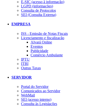
E-SIC (acesso à informação)
LGPD (informações)
Consulta de Protocolos
SEI (Consulta Externa)
EMPRESA
ISS - Emissão de Notas Fiscais
Licenciamento e fiscalização
Alvará Online
Eventos
Publicidade
Comércio Ambulante
IPTU
ITBI
Outras Taxas
SERVIDOR
Portal do Servidor
Comunicados ao Servidor
WebMail
SEI (acesso interno)
Consulta às Legislações