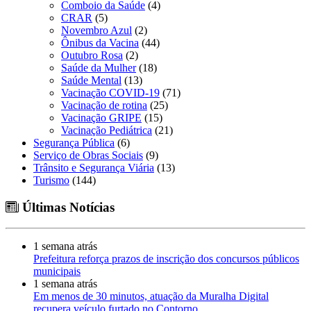
Comboio da Saúde
(4)
CRAR
(5)
Novembro Azul
(2)
Ônibus da Vacina
(44)
Outubro Rosa
(2)
Saúde da Mulher
(18)
Saúde Mental
(13)
Vacinação COVID-19
(71)
Vacinação de rotina
(25)
Vacinação GRIPE
(15)
Vacinação Pediátrica
(21)
Segurança Pública
(6)
Serviço de Obras Sociais
(9)
Trânsito e Segurança Viária
(13)
Turismo
(144)
Últimas Notícias
1 semana atrás
Prefeitura reforça prazos de inscrição dos concursos públicos
municipais
1 semana atrás
Em menos de 30 minutos, atuação da Muralha Digital
recupera veículo furtado no Contorno