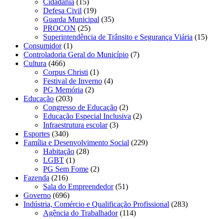
Cidadania
(15)
Defesa Civil
(19)
Guarda Municipal
(35)
PROCON
(25)
Superintendência de Trânsito e Segurança Viária
(15)
Consumidor
(1)
Controladoria Geral do Município
(7)
Cultura
(466)
Corpus Christi
(1)
Festival de Inverno
(4)
PG Memória
(2)
Educação
(203)
Congresso de Educação
(2)
Educação Especial Inclusiva
(2)
Infraestrutura escolar
(3)
Esportes
(340)
Família e Desenvolvimento Social
(229)
Habitação
(28)
LGBT
(1)
PG Sem Fome
(2)
Fazenda
(216)
Sala do Empreendedor
(51)
Governo
(696)
Indústria, Comércio e Qualificação Profissional
(283)
Agência do Trabalhador
(114)