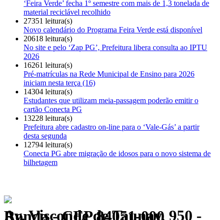
‘Feira Verde’ fecha 1º semestre com mais de 1,3 tonelada de
material reciclável recolhido
27351 leitura(s)
Novo calendário do Programa Feira Verde está disponível
20618 leitura(s)
No site e pelo ‘Zap PG’, Prefeitura libera consulta ao IPTU
2026
16261 leitura(s)
Pré-matrículas na Rede Municipal de Ensino para 2026
iniciam nesta terça (16)
14304 leitura(s)
Estudantes que utilizam meia-passagem poderão emitir o
cartão Conecta PG
13228 leitura(s)
Prefeitura abre cadastro on-line para o ‘Vale-Gás’ a partir
desta segunda
12794 leitura(s)
Conecta PG abre migração de idosos para o novo sistema de
bilhetagem
Av. Visconde de Taunay, 950 - Ronda - CEP 84051-000