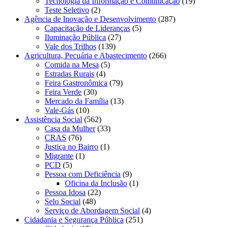
Tecnologia da Informação e Comunicação
(19)
Teste Seletivo
(2)
Agência de Inovação e Desenvolvimento
(287)
Capacitação de Lideranças
(5)
Iluminação Pública
(27)
Vale dos Trilhos
(139)
Agricultura, Pecuária e Abastecimento
(266)
Comida na Mesa
(5)
Estradas Rurais
(4)
Feira Gastronômica
(79)
Feira Verde
(30)
Mercado da Família
(13)
Vale-Gás
(10)
Assistência Social
(562)
Casa da Mulher
(33)
CRAS
(76)
Justiça no Bairro
(1)
Migrante
(1)
PCD
(5)
Pessoa com Deficiência
(9)
Oficina da Inclusão
(1)
Pessoa Idosa
(22)
Selo Social
(48)
Serviço de Abordagem Social
(4)
Cidadania e Segurança Pública
(251)