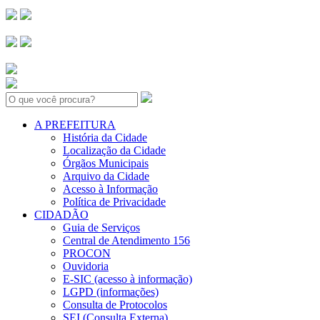
Search:
A PREFEITURA
História da Cidade
Localização da Cidade
Órgãos Municipais
Arquivo da Cidade
Acesso à Informação
Política de Privacidade
CIDADÃO
Guia de Serviços
Central de Atendimento 156
PROCON
Ouvidoria
E-SIC (acesso à informação)
LGPD (informações)
Consulta de Protocolos
SEI (Consulta Externa)