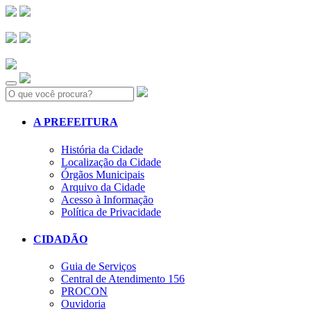
Search:
A PREFEITURA
História da Cidade
Localização da Cidade
Órgãos Municipais
Arquivo da Cidade
Acesso à Informação
Política de Privacidade
CIDADÃO
Guia de Serviços
Central de Atendimento 156
PROCON
Ouvidoria