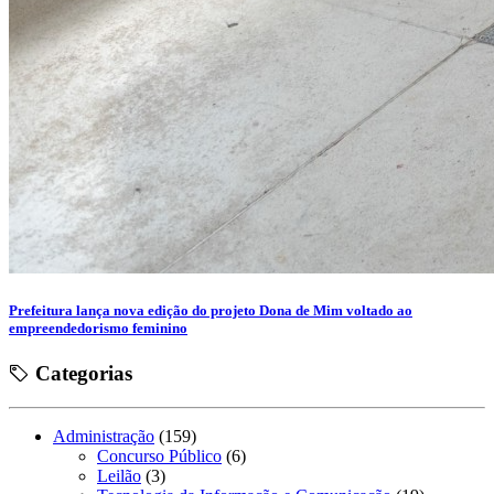
Prefeitura lança nova edição do projeto Dona de Mim voltado ao
empreendedorismo feminino
Categorias
Administração
(159)
Concurso Público
(6)
Leilão
(3)