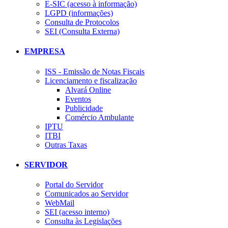
E-SIC (acesso à informação)
LGPD (informações)
Consulta de Protocolos
SEI (Consulta Externa)
EMPRESA
ISS - Emissão de Notas Fiscais
Licenciamento e fiscalização
Alvará Online
Eventos
Publicidade
Comércio Ambulante
IPTU
ITBI
Outras Taxas
SERVIDOR
Portal do Servidor
Comunicados ao Servidor
WebMail
SEI (acesso interno)
Consulta às Legislações