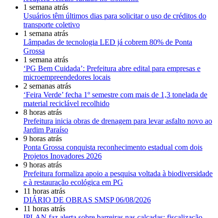
1 semana atrás
Usuários têm últimos dias para solicitar o uso de créditos do
transporte coletivo
1 semana atrás
Lâmpadas de tecnologia LED já cobrem 80% de Ponta
Grossa
1 semana atrás
‘PG Bem Cuidada’: Prefeitura abre edital para empresas e
microempreendedores locais
2 semanas atrás
‘Feira Verde’ fecha 1º semestre com mais de 1,3 tonelada de
material reciclável recolhido
8 horas atrás
Prefeitura inicia obras de drenagem para levar asfalto novo ao
Jardim Paraíso
9 horas atrás
Ponta Grossa conquista reconhecimento estadual com dois
Projetos Inovadores 2026
9 horas atrás
Prefeitura formaliza apoio a pesquisa voltada à biodiversidade
e à restauração ecológica em PG
11 horas atrás
DIÁRIO DE OBRAS SMSP 06/08/2026
11 horas atrás
IPLAN faz alerta sobre barreiras nas calçadas: fiscalização