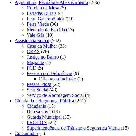
Agricultura, Pecuária e Abastecimento
(266)
Comida na Mesa
(5)
Estradas Rurais
(4)
Feira Gastronômica
(79)
Feira Verde
(30)
Mercado da Família
(13)
Vale-Gás
(10)
Assistência Social
(562)
Casa da Mulher
(33)
CRAS
(76)
Justiça no Bairro
(1)
Migrante
(1)
PCD
(5)
Pessoa com Deficiência
(9)
Oficina da Inclusão
(1)
Pessoa Idosa
(22)
Selo Social
(48)
Serviço de Abordagem Social
(4)
Cidadania e Segurança Pública
(251)
Cidadania
(15)
Defesa Civil
(19)
Guarda Municipal
(35)
PROCON
(25)
Superintendência de Trânsito e Segurança Viária
(15)
Consumidor
(1)