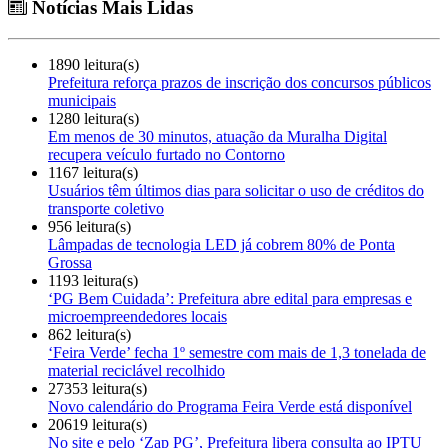
Notícias Mais Lidas
1890 leitura(s)
Prefeitura reforça prazos de inscrição dos concursos públicos
municipais
1280 leitura(s)
Em menos de 30 minutos, atuação da Muralha Digital
recupera veículo furtado no Contorno
1167 leitura(s)
Usuários têm últimos dias para solicitar o uso de créditos do
transporte coletivo
956 leitura(s)
Lâmpadas de tecnologia LED já cobrem 80% de Ponta
Grossa
1193 leitura(s)
‘PG Bem Cuidada’: Prefeitura abre edital para empresas e
microempreendedores locais
862 leitura(s)
‘Feira Verde’ fecha 1º semestre com mais de 1,3 tonelada de
material reciclável recolhido
27353 leitura(s)
Novo calendário do Programa Feira Verde está disponível
20619 leitura(s)
No site e pelo ‘Zap PG’, Prefeitura libera consulta ao IPTU