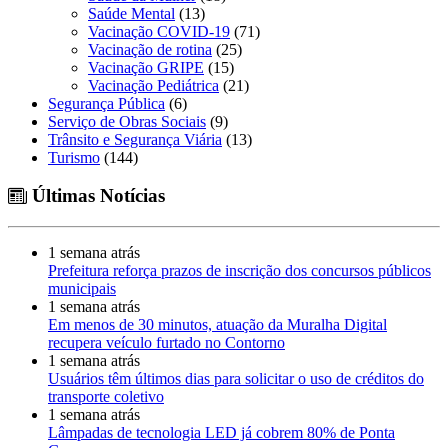
Saúde Mental
(13)
Vacinação COVID-19
(71)
Vacinação de rotina
(25)
Vacinação GRIPE
(15)
Vacinação Pediátrica
(21)
Segurança Pública
(6)
Serviço de Obras Sociais
(9)
Trânsito e Segurança Viária
(13)
Turismo
(144)
Últimas Notícias
1 semana atrás
Prefeitura reforça prazos de inscrição dos concursos públicos
municipais
1 semana atrás
Em menos de 30 minutos, atuação da Muralha Digital
recupera veículo furtado no Contorno
1 semana atrás
Usuários têm últimos dias para solicitar o uso de créditos do
transporte coletivo
1 semana atrás
Lâmpadas de tecnologia LED já cobrem 80% de Ponta