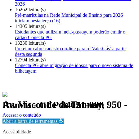
2026
16262 leitura(s)
Pré-matrículas na Rede Municipal de Ensino para 2026
iniciam nesta terça (16)
14305 leitura(s)
Estudantes que utilizam meia-passagem poderão emitir o
cartão Conecta PG
13230 leitura(s)
Prefeitura abre cadastro on-line para o ‘Vale-Gás’ a partir
desta segunda
12794 leitura(s)
Conecta PG abre migração de idosos para o novo sistema de
bilhetagem
Av. Visconde de Taunay, 950 - Ronda - CEP 84051-000
Política de Privacidade.
Acessar o conteúdo
Abrir a barra de ferramentas
Acessibilidade