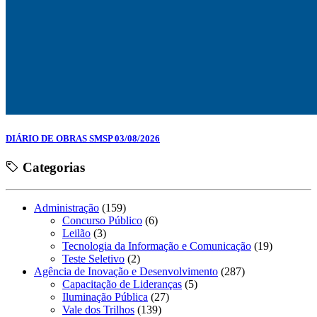
DIÁRIO DE OBRAS SMSP 03/08/2026
Categorias
Administração
(159)
Concurso Público
(6)
Leilão
(3)
Tecnologia da Informação e Comunicação
(19)
Teste Seletivo
(2)
Agência de Inovação e Desenvolvimento
(287)
Capacitação de Lideranças
(5)
Iluminação Pública
(27)
Vale dos Trilhos
(139)