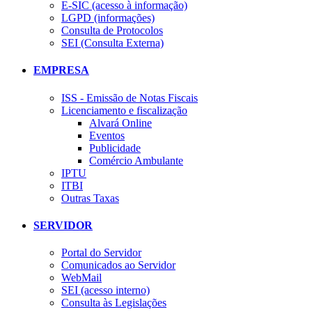
E-SIC (acesso à informação)
LGPD (informações)
Consulta de Protocolos
SEI (Consulta Externa)
EMPRESA
ISS - Emissão de Notas Fiscais
Licenciamento e fiscalização
Alvará Online
Eventos
Publicidade
Comércio Ambulante
IPTU
ITBI
Outras Taxas
SERVIDOR
Portal do Servidor
Comunicados ao Servidor
WebMail
SEI (acesso interno)
Consulta às Legislações