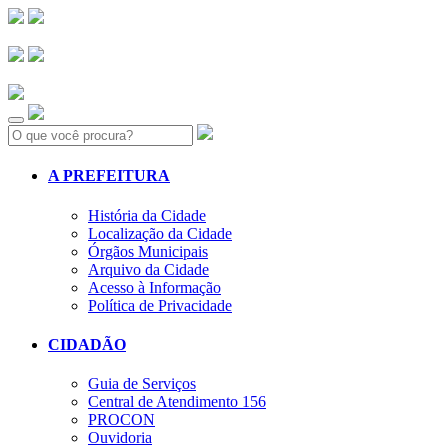
Search:
A PREFEITURA
História da Cidade
Localização da Cidade
Órgãos Municipais
Arquivo da Cidade
Acesso à Informação
Política de Privacidade
CIDADÃO
Guia de Serviços
Central de Atendimento 156
PROCON
Ouvidoria