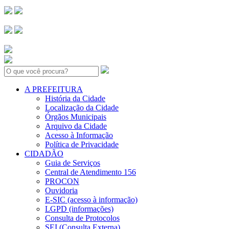
Search:
A PREFEITURA
História da Cidade
Localização da Cidade
Órgãos Municipais
Arquivo da Cidade
Acesso à Informação
Política de Privacidade
CIDADÃO
Guia de Serviços
Central de Atendimento 156
PROCON
Ouvidoria
E-SIC (acesso à informação)
LGPD (informações)
Consulta de Protocolos
SEI (Consulta Externa)