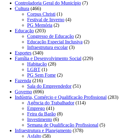
Controladoria Geral do Município
(7)
Cultura
(466)
Corpus Christi
(1)
Festival de Inverno
(4)
PG Memória
(2)
Educação
(203)
Congresso de Educação
(2)
Educação Especial Inclusiva
(2)
Infraestrutura escolar
(3)
Esportes
(340)
Família e Desenvolvimento Social
(229)
Habitação
(28)
LGBT
(1)
PG Sem Fome
(2)
Fazenda
(216)
Sala do Empreendedor
(51)
Governo
(696)
Indústria, Comércio e Qualificação Profissional
(283)
Agência do Trabalhador
(114)
Emprego
(41)
Feira da Barão
(8)
Investimento
(6)
Semana de Qualificação Profissional
(5)
Infraestrutura e Planejamento
(378)
Asfalto
(58)