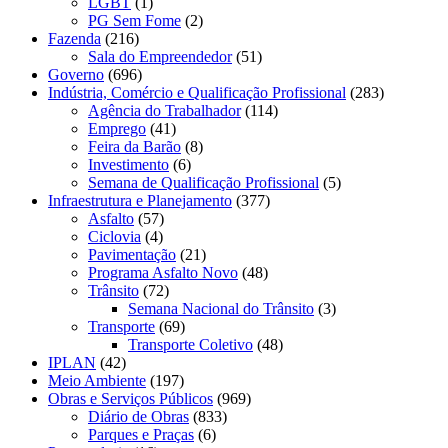
LGBT
(1)
PG Sem Fome
(2)
Fazenda
(216)
Sala do Empreendedor
(51)
Governo
(696)
Indústria, Comércio e Qualificação Profissional
(283)
Agência do Trabalhador
(114)
Emprego
(41)
Feira da Barão
(8)
Investimento
(6)
Semana de Qualificação Profissional
(5)
Infraestrutura e Planejamento
(377)
Asfalto
(57)
Ciclovia
(4)
Pavimentação
(21)
Programa Asfalto Novo
(48)
Trânsito
(72)
Semana Nacional do Trânsito
(3)
Transporte
(69)
Transporte Coletivo
(48)
IPLAN
(42)
Meio Ambiente
(197)
Obras e Serviços Públicos
(969)
Diário de Obras
(833)
Parques e Praças
(6)