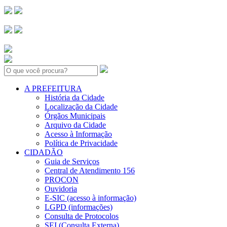
Search:
A PREFEITURA
História da Cidade
Localização da Cidade
Órgãos Municipais
Arquivo da Cidade
Acesso à Informação
Política de Privacidade
CIDADÃO
Guia de Serviços
Central de Atendimento 156
PROCON
Ouvidoria
E-SIC (acesso à informação)
LGPD (informações)
Consulta de Protocolos
SEI (Consulta Externa)