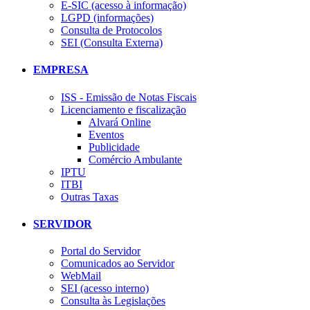
E-SIC (acesso à informação)
LGPD (informações)
Consulta de Protocolos
SEI (Consulta Externa)
EMPRESA
ISS - Emissão de Notas Fiscais
Licenciamento e fiscalização
Alvará Online
Eventos
Publicidade
Comércio Ambulante
IPTU
ITBI
Outras Taxas
SERVIDOR
Portal do Servidor
Comunicados ao Servidor
WebMail
SEI (acesso interno)
Consulta às Legislações