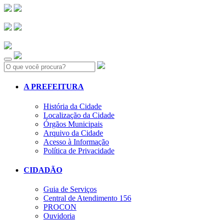
Search:
A PREFEITURA
História da Cidade
Localização da Cidade
Órgãos Municipais
Arquivo da Cidade
Acesso à Informação
Política de Privacidade
CIDADÃO
Guia de Serviços
Central de Atendimento 156
PROCON
Ouvidoria