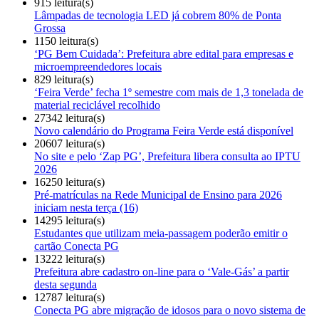
915 leitura(s)
Lâmpadas de tecnologia LED já cobrem 80% de Ponta
Grossa
1150 leitura(s)
‘PG Bem Cuidada’: Prefeitura abre edital para empresas e
microempreendedores locais
829 leitura(s)
‘Feira Verde’ fecha 1º semestre com mais de 1,3 tonelada de
material reciclável recolhido
27342 leitura(s)
Novo calendário do Programa Feira Verde está disponível
20607 leitura(s)
No site e pelo ‘Zap PG’, Prefeitura libera consulta ao IPTU
2026
16250 leitura(s)
Pré-matrículas na Rede Municipal de Ensino para 2026
iniciam nesta terça (16)
14295 leitura(s)
Estudantes que utilizam meia-passagem poderão emitir o
cartão Conecta PG
13222 leitura(s)
Prefeitura abre cadastro on-line para o ‘Vale-Gás’ a partir
desta segunda
12787 leitura(s)
Conecta PG abre migração de idosos para o novo sistema de