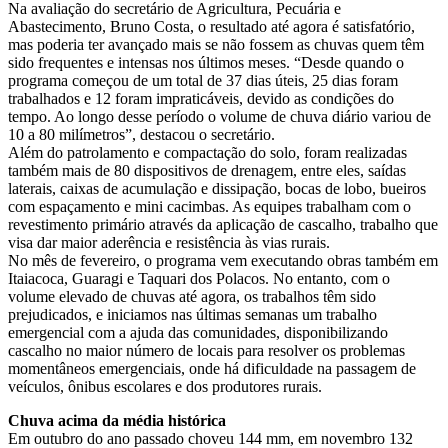
Na avaliação do secretário de Agricultura, Pecuária e
Abastecimento, Bruno Costa, o resultado até agora é satisfatório,
mas poderia ter avançado mais se não fossem as chuvas quem têm
sido frequentes e intensas nos últimos meses. “Desde quando o
programa começou de um total de 37 dias úteis, 25 dias foram
trabalhados e 12 foram impraticáveis, devido as condições do
tempo. Ao longo desse período o volume de chuva diário variou de
10 a 80 milímetros”, destacou o secretário.
Além do patrolamento e compactação do solo, foram realizadas
também mais de 80 dispositivos de drenagem, entre eles, saídas
laterais, caixas de acumulação e dissipação, bocas de lobo, bueiros
com espaçamento e mini cacimbas. As equipes trabalham com o
revestimento primário através da aplicação de cascalho, trabalho que
visa dar maior aderência e resistência às vias rurais.
No mês de fevereiro, o programa vem executando obras também em
Itaiacoca, Guaragi e Taquari dos Polacos. No entanto, com o
volume elevado de chuvas até agora, os trabalhos têm sido
prejudicados, e iniciamos nas últimas semanas um trabalho
emergencial com a ajuda das comunidades, disponibilizando
cascalho no maior número de locais para resolver os problemas
momentâneos emergenciais, onde há dificuldade na passagem de
veículos, ônibus escolares e dos produtores rurais.
Chuva acima da média histórica
Em outubro do ano passado choveu 144 mm, em novembro 132