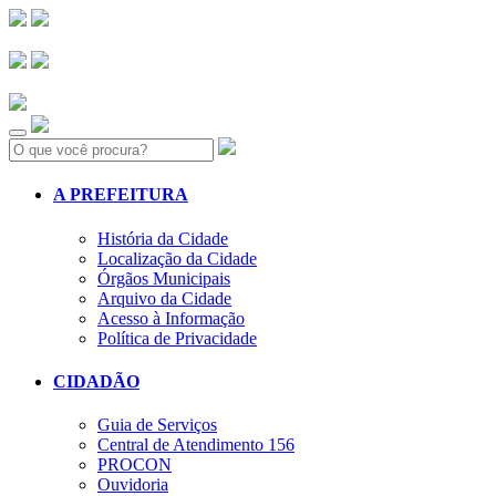
Search:
A PREFEITURA
História da Cidade
Localização da Cidade
Órgãos Municipais
Arquivo da Cidade
Acesso à Informação
Política de Privacidade
CIDADÃO
Guia de Serviços
Central de Atendimento 156
PROCON
Ouvidoria