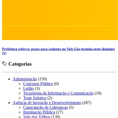
Prefeitura reforça: prazo para cadastro no Vale-Gás termina neste domingo
(5)
Categorias
Administração
(159)
Concurso Público
(6)
Leilão
(3)
Tecnologia da Informação e Comunicação
(19)
Teste Seletivo
(2)
Agência de Inovação e Desenvolvimento
(287)
Capacitação de Lideranças
(5)
Iluminação Pública
(27)
Vale dos Trilhos
(139)