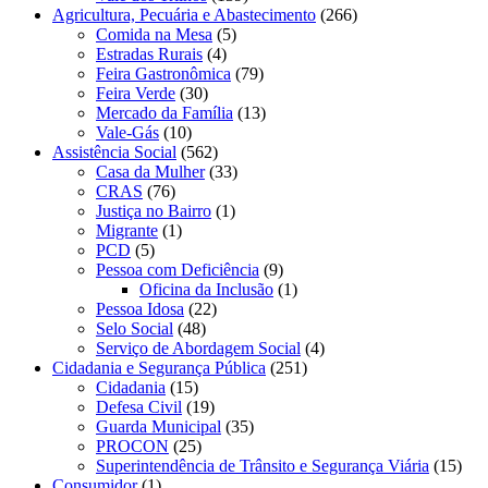
Agricultura, Pecuária e Abastecimento
(266)
Comida na Mesa
(5)
Estradas Rurais
(4)
Feira Gastronômica
(79)
Feira Verde
(30)
Mercado da Família
(13)
Vale-Gás
(10)
Assistência Social
(562)
Casa da Mulher
(33)
CRAS
(76)
Justiça no Bairro
(1)
Migrante
(1)
PCD
(5)
Pessoa com Deficiência
(9)
Oficina da Inclusão
(1)
Pessoa Idosa
(22)
Selo Social
(48)
Serviço de Abordagem Social
(4)
Cidadania e Segurança Pública
(251)
Cidadania
(15)
Defesa Civil
(19)
Guarda Municipal
(35)
PROCON
(25)
Superintendência de Trânsito e Segurança Viária
(15)
Consumidor
(1)