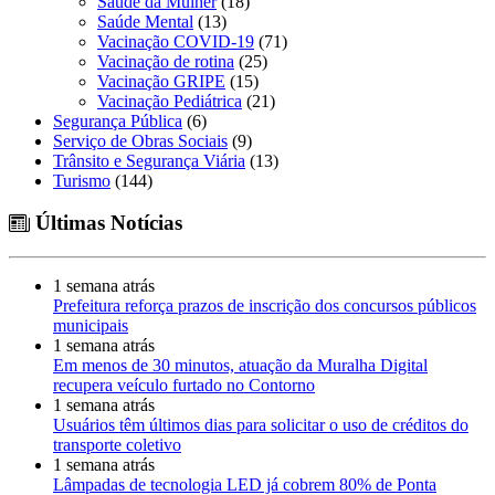
Saúde da Mulher
(18)
Saúde Mental
(13)
Vacinação COVID-19
(71)
Vacinação de rotina
(25)
Vacinação GRIPE
(15)
Vacinação Pediátrica
(21)
Segurança Pública
(6)
Serviço de Obras Sociais
(9)
Trânsito e Segurança Viária
(13)
Turismo
(144)
Últimas Notícias
1 semana atrás
Prefeitura reforça prazos de inscrição dos concursos públicos
municipais
1 semana atrás
Em menos de 30 minutos, atuação da Muralha Digital
recupera veículo furtado no Contorno
1 semana atrás
Usuários têm últimos dias para solicitar o uso de créditos do
transporte coletivo
1 semana atrás
Lâmpadas de tecnologia LED já cobrem 80% de Ponta