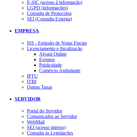
E-SIC (acesso à informação)
LGPD (informações)
Consulta de Protocolos
SEI (Consulta Externa)
EMPRESA
ISS - Emissão de Notas Fiscais
Licenciamento e fiscalização
Alvará Online
Eventos
Publicidade
Comércio Ambulante
IPTU
ITBI
Outras Taxas
SERVIDOR
Portal do Servidor
Comunicados ao Servidor
WebMail
SEI (acesso interno)
Consulta às Legislações