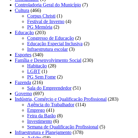
Controladoria Geral do Município
(7)
Cultura
(466)
Corpus Christi
(1)
Festival de Inverno
(4)
PG Memória
(2)
Educação
(203)
Congresso de Educação
(2)
Educação Especial Inclusiva
(2)
Infraestrutura escolar
(3)
Esportes
(340)
Família e Desenvolvimento Social
(230)
Habitação
(28)
LGBT
(1)
PG Sem Fome
(2)
Fazenda
(216)
Sala do Empreendedor
(51)
Governo
(697)
Indústria, Comércio e Qualificação Profissional
(283)
Agência do Trabalhador
(114)
Emprego
(41)
Feira da Barão
(8)
Investimento
(6)
Semana de Qualificação Profissional
(5)
Infraestrutura e Planejamento
(378)
Asfalto
(58)