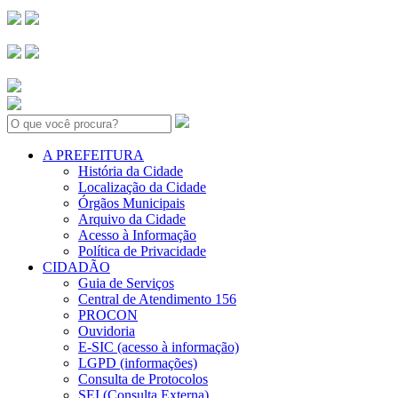
Search:
A PREFEITURA
História da Cidade
Localização da Cidade
Órgãos Municipais
Arquivo da Cidade
Acesso à Informação
Política de Privacidade
CIDADÃO
Guia de Serviços
Central de Atendimento 156
PROCON
Ouvidoria
E-SIC (acesso à informação)
LGPD (informações)
Consulta de Protocolos
SEI (Consulta Externa)