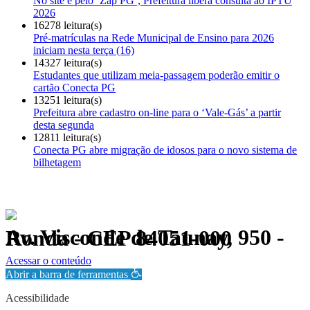
No site e pelo ‘Zap PG’, Prefeitura libera consulta ao IPTU
2026
16278 leitura(s)
Pré-matrículas na Rede Municipal de Ensino para 2026
iniciam nesta terça (16)
14327 leitura(s)
Estudantes que utilizam meia-passagem poderão emitir o
cartão Conecta PG
13251 leitura(s)
Prefeitura abre cadastro on-line para o ‘Vale-Gás’ a partir
desta segunda
12811 leitura(s)
Conecta PG abre migração de idosos para o novo sistema de
bilhetagem
Av. Visconde de Taunay, 950 - Ronda - CEP 84051-000
Política de Privacidade.
Acessar o conteúdo
Abrir a barra de ferramentas
Acessibilidade