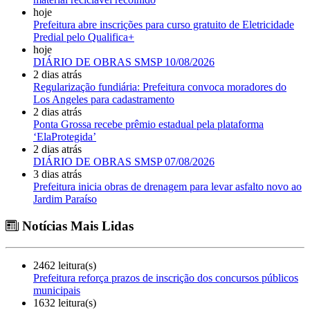
hoje
Prefeitura abre inscrições para curso gratuito de Eletricidade
Predial pelo Qualifica+
hoje
DIÁRIO DE OBRAS SMSP 10/08/2026
2 dias atrás
Regularização fundiária: Prefeitura convoca moradores do
Los Angeles para cadastramento
2 dias atrás
Ponta Grossa recebe prêmio estadual pela plataforma
‘ElaProtegida’
2 dias atrás
DIÁRIO DE OBRAS SMSP 07/08/2026
3 dias atrás
Prefeitura inicia obras de drenagem para levar asfalto novo ao
Jardim Paraíso
Notícias Mais Lidas
2462 leitura(s)
Prefeitura reforça prazos de inscrição dos concursos públicos
municipais
1632 leitura(s)