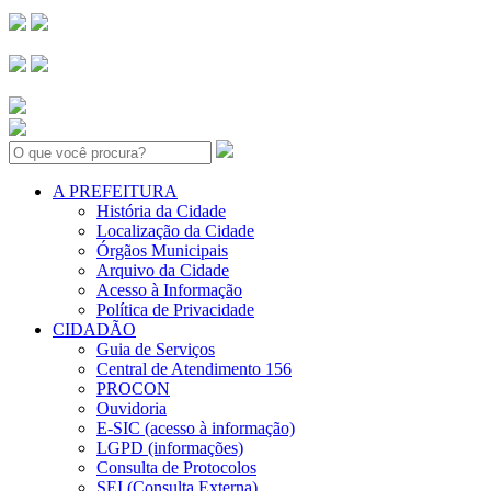
Search:
A PREFEITURA
História da Cidade
Localização da Cidade
Órgãos Municipais
Arquivo da Cidade
Acesso à Informação
Política de Privacidade
CIDADÃO
Guia de Serviços
Central de Atendimento 156
PROCON
Ouvidoria
E-SIC (acesso à informação)
LGPD (informações)
Consulta de Protocolos
SEI (Consulta Externa)