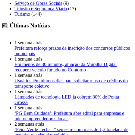
Serviço de Obras Sociais
(9)
Trânsito e Segurança Viária
(13)
Turismo
(144)
Últimas Notícias
1 semana atrás
Prefeitura reforça prazos de inscrição dos concursos públicos
municipais
1 semana atrás
Em menos de 30 minutos, atuação da Muralha Digital
recupera veículo furtado no Contorno
1 semana atrás
Usuários têm últimos dias para solicitar o uso de créditos do
transporte coletivo
1 semana atrás
Lâmpadas de tecnologia LED já cobrem 80% de Ponta
Grossa
1 semana atrás
‘PG Bem Cuidada’: Prefeitura abre edital para empresas e
microempreendedores locais
2 semanas atrás
‘Feira Verde’ fecha 1º semestre com mais de 1,3 tonelada de
material reciclável recolhido