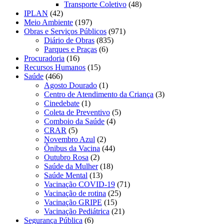
Transporte Coletivo
(48)
IPLAN
(42)
Meio Ambiente
(197)
Obras e Serviços Públicos
(971)
Diário de Obras
(835)
Parques e Praças
(6)
Procuradoria
(16)
Recursos Humanos
(15)
Saúde
(466)
Agosto Dourado
(1)
Centro de Atendimento da Criança
(3)
Cinedebate
(1)
Coleta de Preventivo
(5)
Comboio da Saúde
(4)
CRAR
(5)
Novembro Azul
(2)
Ônibus da Vacina
(44)
Outubro Rosa
(2)
Saúde da Mulher
(18)
Saúde Mental
(13)
Vacinação COVID-19
(71)
Vacinação de rotina
(25)
Vacinação GRIPE
(15)
Vacinação Pediátrica
(21)
Segurança Pública
(6)