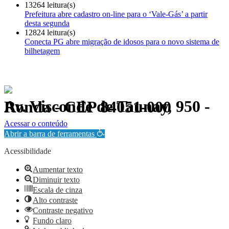
13264 leitura(s)
Prefeitura abre cadastro on-line para o ‘Vale-Gás’ a partir
desta segunda
12824 leitura(s)
Conecta PG abre migração de idosos para o novo sistema de
bilhetagem
Av. Visconde de Taunay, 950 - Ronda - CEP 84051-000
Política de Privacidade.
Acessar o conteúdo
Abrir a barra de ferramentas
Acessibilidade
Aumentar texto
Diminuir texto
Escala de cinza
Alto contraste
Contraste negativo
Fundo claro