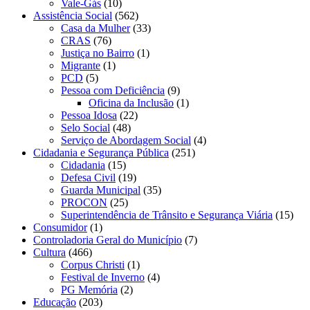
Vale-Gás
(10)
Assistência Social
(562)
Casa da Mulher
(33)
CRAS
(76)
Justiça no Bairro
(1)
Migrante
(1)
PCD
(5)
Pessoa com Deficiência
(9)
Oficina da Inclusão
(1)
Pessoa Idosa
(22)
Selo Social
(48)
Serviço de Abordagem Social
(4)
Cidadania e Segurança Pública
(251)
Cidadania
(15)
Defesa Civil
(19)
Guarda Municipal
(35)
PROCON
(25)
Superintendência de Trânsito e Segurança Viária
(15)
Consumidor
(1)
Controladoria Geral do Município
(7)
Cultura
(466)
Corpus Christi
(1)
Festival de Inverno
(4)
PG Memória
(2)
Educação
(203)