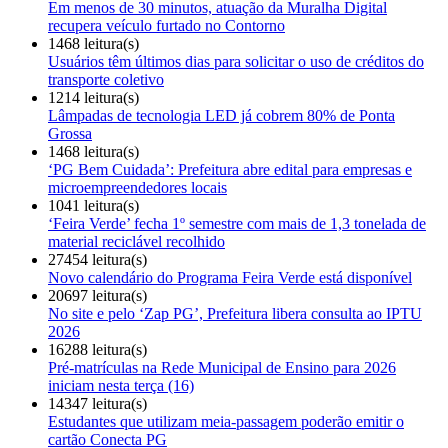
Em menos de 30 minutos, atuação da Muralha Digital
recupera veículo furtado no Contorno
1468 leitura(s)
Usuários têm últimos dias para solicitar o uso de créditos do
transporte coletivo
1214 leitura(s)
Lâmpadas de tecnologia LED já cobrem 80% de Ponta
Grossa
1468 leitura(s)
‘PG Bem Cuidada’: Prefeitura abre edital para empresas e
microempreendedores locais
1041 leitura(s)
‘Feira Verde’ fecha 1º semestre com mais de 1,3 tonelada de
material reciclável recolhido
27454 leitura(s)
Novo calendário do Programa Feira Verde está disponível
20697 leitura(s)
No site e pelo ‘Zap PG’, Prefeitura libera consulta ao IPTU
2026
16288 leitura(s)
Pré-matrículas na Rede Municipal de Ensino para 2026
iniciam nesta terça (16)
14347 leitura(s)
Estudantes que utilizam meia-passagem poderão emitir o
cartão Conecta PG