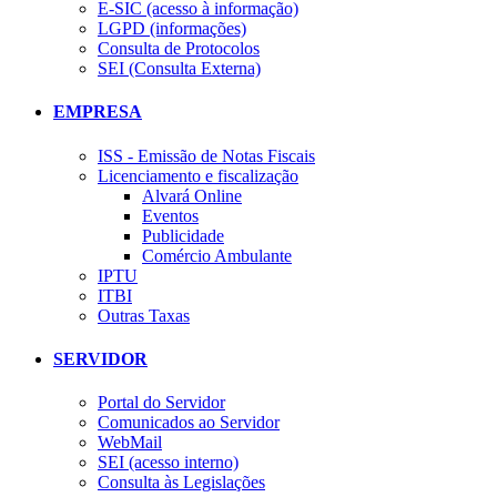
E-SIC (acesso à informação)
LGPD (informações)
Consulta de Protocolos
SEI (Consulta Externa)
EMPRESA
ISS - Emissão de Notas Fiscais
Licenciamento e fiscalização
Alvará Online
Eventos
Publicidade
Comércio Ambulante
IPTU
ITBI
Outras Taxas
SERVIDOR
Portal do Servidor
Comunicados ao Servidor
WebMail
SEI (acesso interno)
Consulta às Legislações