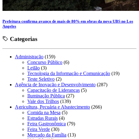
Prefeitura confirma avanço de mais de 80% em obras da nova UBS no Los
Angeles
Categorias
Administração
(159)
Concurso Público
(6)
Leilão
(3)
Tecnologia da Informação e Comunicação
(19)
Teste Seletivo
(2)
Agência de Inovação e Desenvolvimento
(287)
Capacitação de Lideranças
(5)
Iluminação Pública
(27)
Vale dos Trilhos
(139)
Agricultura, Pecuária e Abastecimento
(266)
Comida na Mesa
(5)
Estradas Rurais
(4)
Feira Gastronômica
(79)
Feira Verde
(30)
Mercado da Família
(13)