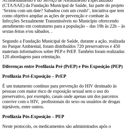
Aconselhamento e do Serviço de Atendimento Especializado
(CTA/SAE) da Fundação Municipal de Saúde, faz parte do projeto
‘Sextou com um date? Sabadou com um crush!’, iniciativa que tem
como objetivo ampliar as ações de prevenção e combate às
Infecções Sexualmente Transmissíveis no Município oferecendo
atendimento em contraturno para a população – das 19h às 22h – às
sextas-feiras e/ou sábados. .
Segundo a Fundação Municipal de Saúde, durante a ação, realizada
no Parque Ambiental, foram distribuídos 720 preservativos e 450
materiais informativos sobre PEP e PrEP. Também foram realizadas
120 abordagens para orientação.
Diferenças entre Profilaxia Pré (PrEP) e Pós Exposição (PEP)
Profilaxia Pré-Exposição – PrEP
É um tratamento contínuo para prevenção do HIV destinado às
pessoas com maior risco de exposição sexual sem o uso do
preservativo, por exemplo, casais onde apenas um dos parceiros
convive com o HIV, profissionais do sexo ou usuários de drogas
injetáveis, entre outros.
Profilaxia Pós-Exposição – PEP
Neste protocolo, os medicamentos são administrados após o