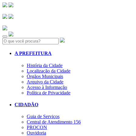
Search:
A PREFEITURA
História da Cidade
Localização da Cidade
Órgãos Municipais
Arquivo da Cidade
Acesso à Informação
Política de Privacidade
CIDADÃO
Guia de Serviços
Central de Atendimento 156
PROCON
Ouvidoria