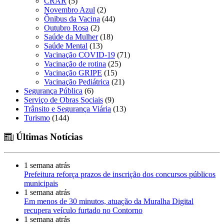
CRAR
(5)
Novembro Azul
(2)
Ônibus da Vacina
(44)
Outubro Rosa
(2)
Saúde da Mulher
(18)
Saúde Mental
(13)
Vacinação COVID-19
(71)
Vacinação de rotina
(25)
Vacinação GRIPE
(15)
Vacinação Pediátrica
(21)
Segurança Pública
(6)
Serviço de Obras Sociais
(9)
Trânsito e Segurança Viária
(13)
Turismo
(144)
Últimas Notícias
1 semana atrás
Prefeitura reforça prazos de inscrição dos concursos públicos
municipais
1 semana atrás
Em menos de 30 minutos, atuação da Muralha Digital
recupera veículo furtado no Contorno
1 semana atrás