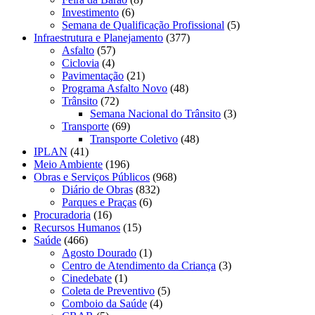
Investimento
(6)
Semana de Qualificação Profissional
(5)
Infraestrutura e Planejamento
(377)
Asfalto
(57)
Ciclovia
(4)
Pavimentação
(21)
Programa Asfalto Novo
(48)
Trânsito
(72)
Semana Nacional do Trânsito
(3)
Transporte
(69)
Transporte Coletivo
(48)
IPLAN
(41)
Meio Ambiente
(196)
Obras e Serviços Públicos
(968)
Diário de Obras
(832)
Parques e Praças
(6)
Procuradoria
(16)
Recursos Humanos
(15)
Saúde
(466)
Agosto Dourado
(1)
Centro de Atendimento da Criança
(3)
Cinedebate
(1)
Coleta de Preventivo
(5)
Comboio da Saúde
(4)