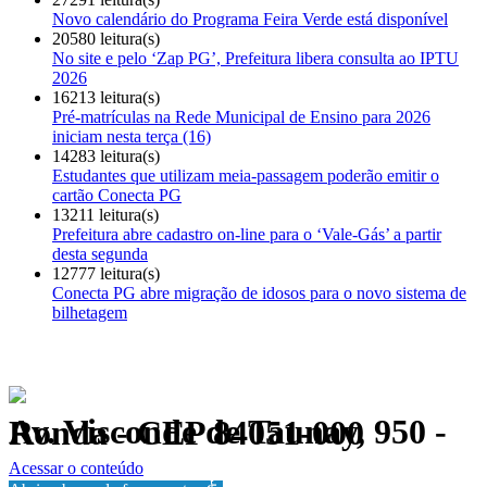
Novo calendário do Programa Feira Verde está disponível
20580 leitura(s)
No site e pelo ‘Zap PG’, Prefeitura libera consulta ao IPTU
2026
16213 leitura(s)
Pré-matrículas na Rede Municipal de Ensino para 2026
iniciam nesta terça (16)
14283 leitura(s)
Estudantes que utilizam meia-passagem poderão emitir o
cartão Conecta PG
13211 leitura(s)
Prefeitura abre cadastro on-line para o ‘Vale-Gás’ a partir
desta segunda
12777 leitura(s)
Conecta PG abre migração de idosos para o novo sistema de
bilhetagem
Av. Visconde de Taunay, 950 - Ronda - CEP 84051-000
Política de Privacidade.
Acessar o conteúdo