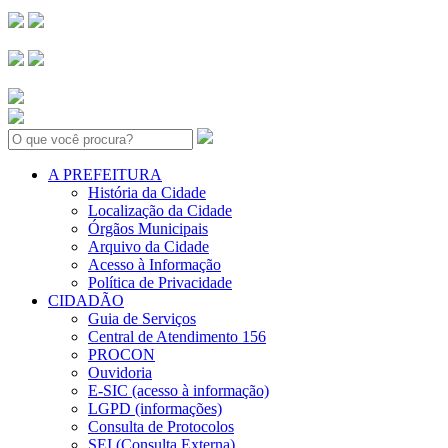
Search:
A PREFEITURA
História da Cidade
Localização da Cidade
Órgãos Municipais
Arquivo da Cidade
Acesso à Informação
Política de Privacidade
CIDADÃO
Guia de Serviços
Central de Atendimento 156
PROCON
Ouvidoria
E-SIC (acesso à informação)
LGPD (informações)
Consulta de Protocolos
SEI (Consulta Externa)