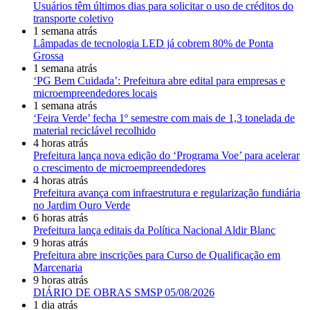
Usuários têm últimos dias para solicitar o uso de créditos do
transporte coletivo
1 semana atrás
Lâmpadas de tecnologia LED já cobrem 80% de Ponta
Grossa
1 semana atrás
‘PG Bem Cuidada’: Prefeitura abre edital para empresas e
microempreendedores locais
1 semana atrás
‘Feira Verde’ fecha 1º semestre com mais de 1,3 tonelada de
material reciclável recolhido
4 horas atrás
Prefeitura lança nova edição do ‘Programa Voe’ para acelerar
o crescimento de microempreendedores
4 horas atrás
Prefeitura avança com infraestrutura e regularização fundiária
no Jardim Ouro Verde
6 horas atrás
Prefeitura lança editais da Política Nacional Aldir Blanc
9 horas atrás
Prefeitura abre inscrições para Curso de Qualificação em
Marcenaria
9 horas atrás
DIÁRIO DE OBRAS SMSP 05/08/2026
1 dia atrás