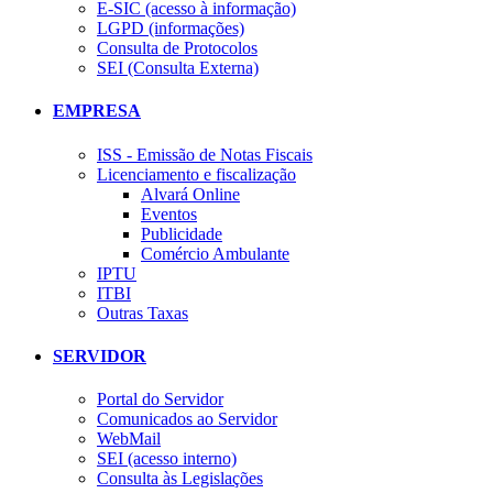
E-SIC (acesso à informação)
LGPD (informações)
Consulta de Protocolos
SEI (Consulta Externa)
EMPRESA
ISS - Emissão de Notas Fiscais
Licenciamento e fiscalização
Alvará Online
Eventos
Publicidade
Comércio Ambulante
IPTU
ITBI
Outras Taxas
SERVIDOR
Portal do Servidor
Comunicados ao Servidor
WebMail
SEI (acesso interno)
Consulta às Legislações