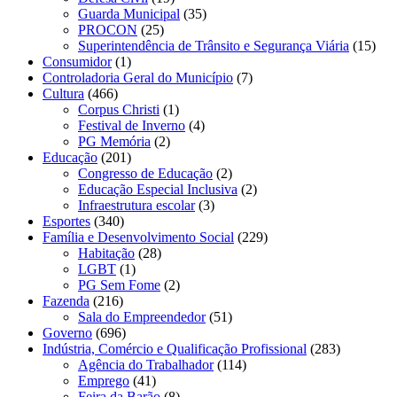
Guarda Municipal
(35)
PROCON
(25)
Superintendência de Trânsito e Segurança Viária
(15)
Consumidor
(1)
Controladoria Geral do Município
(7)
Cultura
(466)
Corpus Christi
(1)
Festival de Inverno
(4)
PG Memória
(2)
Educação
(201)
Congresso de Educação
(2)
Educação Especial Inclusiva
(2)
Infraestrutura escolar
(3)
Esportes
(340)
Família e Desenvolvimento Social
(229)
Habitação
(28)
LGBT
(1)
PG Sem Fome
(2)
Fazenda
(216)
Sala do Empreendedor
(51)
Governo
(696)
Indústria, Comércio e Qualificação Profissional
(283)
Agência do Trabalhador
(114)
Emprego
(41)
Feira da Barão
(8)