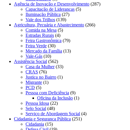
Agência de Inovação e Desenvolvimento
(287)
Capacitação de Lideranças
(5)
Iluminação Pública
(27)
Vale dos Trilhos
(139)
Agricultura, Pecuária e Abastecimento
(266)
Comida na Mesa
(5)
Estradas Rurais
(4)
Feira Gastronômica
(79)
Feira Verde
(30)
Mercado da Família
(13)
Vale-Gás
(10)
Assistência Social
(562)
Casa da Mulher
(33)
CRAS
(76)
Justiça no Bairro
(1)
Migrante
(1)
PCD
(5)
Pessoa com Deficiência
(9)
Oficina da Inclusão
(1)
Pessoa Idosa
(22)
Selo Social
(48)
Serviço de Abordagem Social
(4)
Cidadania e Segurança Pública
(251)
Cidadania
(15)
Defesa Civil
(19)