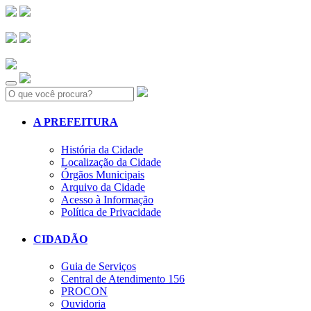
Search:
A PREFEITURA
História da Cidade
Localização da Cidade
Órgãos Municipais
Arquivo da Cidade
Acesso à Informação
Política de Privacidade
CIDADÃO
Guia de Serviços
Central de Atendimento 156
PROCON
Ouvidoria