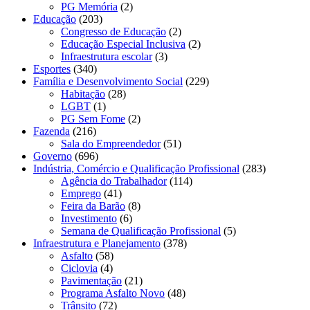
PG Memória
(2)
Educação
(203)
Congresso de Educação
(2)
Educação Especial Inclusiva
(2)
Infraestrutura escolar
(3)
Esportes
(340)
Família e Desenvolvimento Social
(229)
Habitação
(28)
LGBT
(1)
PG Sem Fome
(2)
Fazenda
(216)
Sala do Empreendedor
(51)
Governo
(696)
Indústria, Comércio e Qualificação Profissional
(283)
Agência do Trabalhador
(114)
Emprego
(41)
Feira da Barão
(8)
Investimento
(6)
Semana de Qualificação Profissional
(5)
Infraestrutura e Planejamento
(378)
Asfalto
(58)
Ciclovia
(4)
Pavimentação
(21)
Programa Asfalto Novo
(48)
Trânsito
(72)