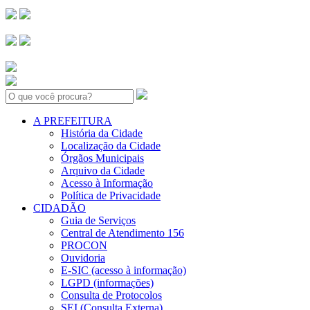
Search:
A PREFEITURA
História da Cidade
Localização da Cidade
Órgãos Municipais
Arquivo da Cidade
Acesso à Informação
Política de Privacidade
CIDADÃO
Guia de Serviços
Central de Atendimento 156
PROCON
Ouvidoria
E-SIC (acesso à informação)
LGPD (informações)
Consulta de Protocolos
SEI (Consulta Externa)