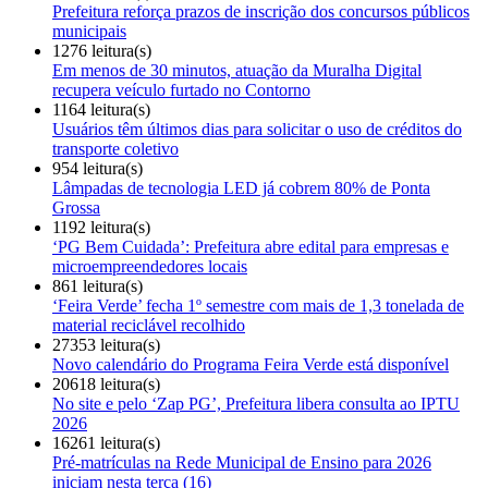
Prefeitura reforça prazos de inscrição dos concursos públicos
municipais
1276 leitura(s)
Em menos de 30 minutos, atuação da Muralha Digital
recupera veículo furtado no Contorno
1164 leitura(s)
Usuários têm últimos dias para solicitar o uso de créditos do
transporte coletivo
954 leitura(s)
Lâmpadas de tecnologia LED já cobrem 80% de Ponta
Grossa
1192 leitura(s)
‘PG Bem Cuidada’: Prefeitura abre edital para empresas e
microempreendedores locais
861 leitura(s)
‘Feira Verde’ fecha 1º semestre com mais de 1,3 tonelada de
material reciclável recolhido
27353 leitura(s)
Novo calendário do Programa Feira Verde está disponível
20618 leitura(s)
No site e pelo ‘Zap PG’, Prefeitura libera consulta ao IPTU
2026
16261 leitura(s)
Pré-matrículas na Rede Municipal de Ensino para 2026
iniciam nesta terça (16)