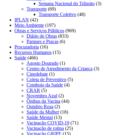
Semana Nacional do Trânsito
(3)
Transporte
(69)
Transporte Coletivo
(48)
IPLAN
(42)
Meio Ambiente
(197)
Obras e Serviços Públicos
(969)
Diário de Obras
(833)
Parques e Praças
(6)
Procuradoria
(16)
Recursos Humanos
(15)
Saúde
(466)
Agosto Dourado
(1)
Centro de Atendimento da Criança
(3)
Cinedebate
(1)
Coleta de Preventivo
(5)
Comboio da Saúde
(4)
CRAR
(5)
Novembro Azul
(2)
Ônibus da Vacina
(44)
Outubro Rosa
(2)
Saúde da Mulher
(18)
Saúde Mental
(13)
Vacinação COVID-19
(71)
Vacinação de rotina
(25)
Vacinação GRIPE
(15)