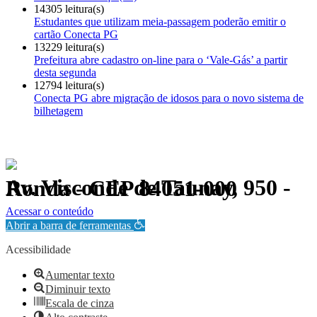
14305 leitura(s)
Estudantes que utilizam meia-passagem poderão emitir o
cartão Conecta PG
13229 leitura(s)
Prefeitura abre cadastro on-line para o ‘Vale-Gás’ a partir
desta segunda
12794 leitura(s)
Conecta PG abre migração de idosos para o novo sistema de
bilhetagem
Av. Visconde de Taunay, 950 - Ronda - CEP 84051-000
Política de Privacidade.
Acessar o conteúdo
Abrir a barra de ferramentas
Acessibilidade
Aumentar texto
Diminuir texto
Escala de cinza