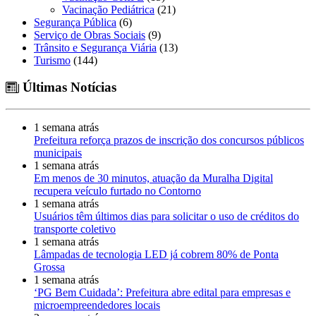
Vacinação Pediátrica
(21)
Segurança Pública
(6)
Serviço de Obras Sociais
(9)
Trânsito e Segurança Viária
(13)
Turismo
(144)
Últimas Notícias
1 semana atrás
Prefeitura reforça prazos de inscrição dos concursos públicos
municipais
1 semana atrás
Em menos de 30 minutos, atuação da Muralha Digital
recupera veículo furtado no Contorno
1 semana atrás
Usuários têm últimos dias para solicitar o uso de créditos do
transporte coletivo
1 semana atrás
Lâmpadas de tecnologia LED já cobrem 80% de Ponta
Grossa
1 semana atrás
‘PG Bem Cuidada’: Prefeitura abre edital para empresas e
microempreendedores locais