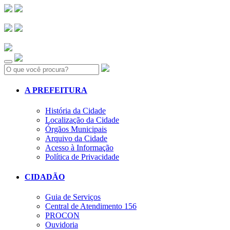
Search:
A PREFEITURA
História da Cidade
Localização da Cidade
Órgãos Municipais
Arquivo da Cidade
Acesso à Informação
Política de Privacidade
CIDADÃO
Guia de Serviços
Central de Atendimento 156
PROCON
Ouvidoria