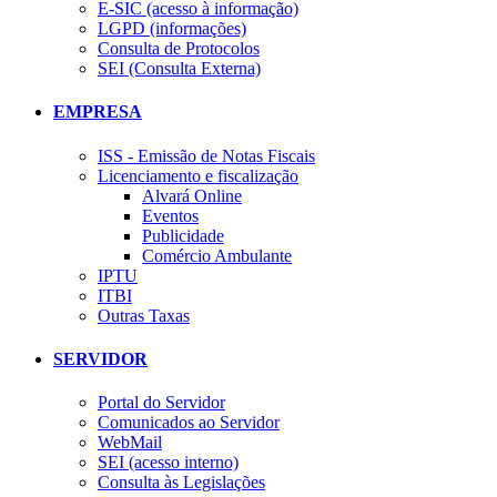
E-SIC (acesso à informação)
LGPD (informações)
Consulta de Protocolos
SEI (Consulta Externa)
EMPRESA
ISS - Emissão de Notas Fiscais
Licenciamento e fiscalização
Alvará Online
Eventos
Publicidade
Comércio Ambulante
IPTU
ITBI
Outras Taxas
SERVIDOR
Portal do Servidor
Comunicados ao Servidor
WebMail
SEI (acesso interno)
Consulta às Legislações