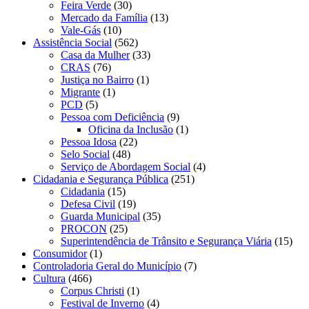
Feira Verde
(30)
Mercado da Família
(13)
Vale-Gás
(10)
Assistência Social
(562)
Casa da Mulher
(33)
CRAS
(76)
Justiça no Bairro
(1)
Migrante
(1)
PCD
(5)
Pessoa com Deficiência
(9)
Oficina da Inclusão
(1)
Pessoa Idosa
(22)
Selo Social
(48)
Serviço de Abordagem Social
(4)
Cidadania e Segurança Pública
(251)
Cidadania
(15)
Defesa Civil
(19)
Guarda Municipal
(35)
PROCON
(25)
Superintendência de Trânsito e Segurança Viária
(15)
Consumidor
(1)
Controladoria Geral do Município
(7)
Cultura
(466)
Corpus Christi
(1)
Festival de Inverno
(4)