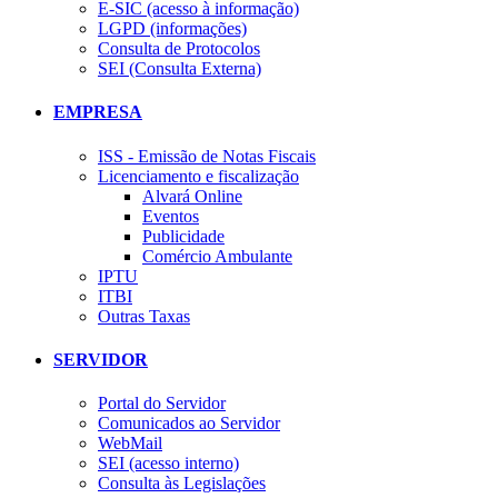
E-SIC (acesso à informação)
LGPD (informações)
Consulta de Protocolos
SEI (Consulta Externa)
EMPRESA
ISS - Emissão de Notas Fiscais
Licenciamento e fiscalização
Alvará Online
Eventos
Publicidade
Comércio Ambulante
IPTU
ITBI
Outras Taxas
SERVIDOR
Portal do Servidor
Comunicados ao Servidor
WebMail
SEI (acesso interno)
Consulta às Legislações