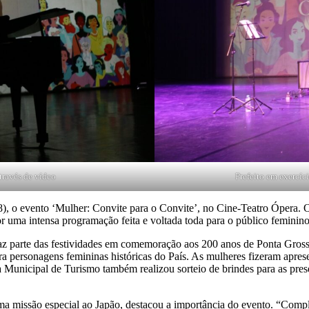
através de vídeo
Prefeito em exercíc
o evento ‘Mulher: Convite para o Convite’, no Cine-Teatro Ópera. O 
or uma intensa programação feita e voltada toda para o público feminino
rte das festividades em comemoração aos 200 anos de Ponta Grossa. R
personagens femininas históricas do País. As mulheres fizeram aprese
Municipal de Turismo também realizou sorteio de brindes para as presen
são especial ao Japão, destacou a importância do evento. “Completamo