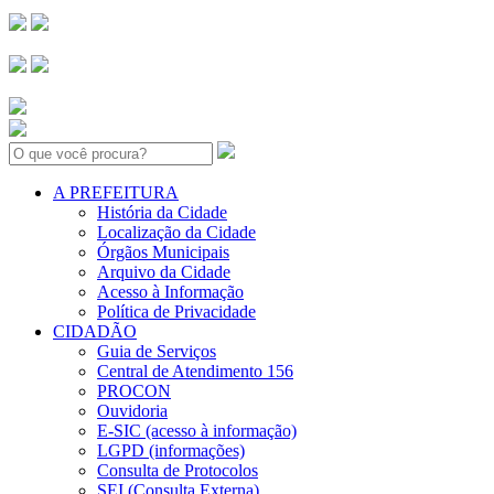
Search:
A PREFEITURA
História da Cidade
Localização da Cidade
Órgãos Municipais
Arquivo da Cidade
Acesso à Informação
Política de Privacidade
CIDADÃO
Guia de Serviços
Central de Atendimento 156
PROCON
Ouvidoria
E-SIC (acesso à informação)
LGPD (informações)
Consulta de Protocolos
SEI (Consulta Externa)