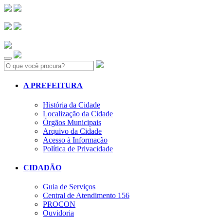
Search:
A PREFEITURA
História da Cidade
Localização da Cidade
Órgãos Municipais
Arquivo da Cidade
Acesso à Informação
Política de Privacidade
CIDADÃO
Guia de Serviços
Central de Atendimento 156
PROCON
Ouvidoria