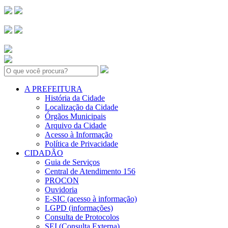
Search:
A PREFEITURA
História da Cidade
Localização da Cidade
Órgãos Municipais
Arquivo da Cidade
Acesso à Informação
Política de Privacidade
CIDADÃO
Guia de Serviços
Central de Atendimento 156
PROCON
Ouvidoria
E-SIC (acesso à informação)
LGPD (informações)
Consulta de Protocolos
SEI (Consulta Externa)