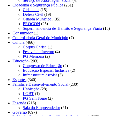
Serviço de Abordagem Social
(4)
Cidadania e Segurança Pública
(251)
Cidadania
(15)
Defesa Civil
(19)
Guarda Municipal
(35)
PROCON
(25)
Superintendência de Trânsito e Segurança Viária
(15)
Consumidor
(1)
Controladoria Geral do Município
(7)
Cultura
(466)
Corpus Christi
(1)
Festival de Inverno
(4)
PG Memória
(2)
Educação
(203)
Congresso de Educação
(2)
Educação Especial Inclusiva
(2)
Infraestrutura escolar
(3)
Esportes
(340)
Família e Desenvolvimento Social
(230)
Habitação
(28)
LGBT
(1)
PG Sem Fome
(2)
Fazenda
(216)
Sala do Empreendedor
(51)
Governo
(697)