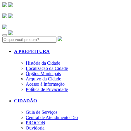
Search:
A PREFEITURA
História da Cidade
Localização da Cidade
Órgãos Municipais
Arquivo da Cidade
Acesso à Informação
Política de Privacidade
CIDADÃO
Guia de Serviços
Central de Atendimento 156
PROCON
Ouvidoria