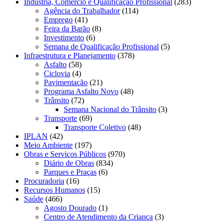
Indústria, Comércio e Qualificação Profissional
(283)
Agência do Trabalhador
(114)
Emprego
(41)
Feira da Barão
(8)
Investimento
(6)
Semana de Qualificação Profissional
(5)
Infraestrutura e Planejamento
(378)
Asfalto
(58)
Ciclovia
(4)
Pavimentação
(21)
Programa Asfalto Novo
(48)
Trânsito
(72)
Semana Nacional do Trânsito
(3)
Transporte
(69)
Transporte Coletivo
(48)
IPLAN
(42)
Meio Ambiente
(197)
Obras e Serviços Públicos
(970)
Diário de Obras
(834)
Parques e Praças
(6)
Procuradoria
(16)
Recursos Humanos
(15)
Saúde
(466)
Agosto Dourado
(1)
Centro de Atendimento da Criança
(3)