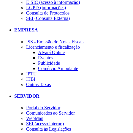
E-SIC (acesso à informação)
LGPD (informações)
Consulta de Protocolos
SEI (Consulta Externa)
EMPRESA
ISS - Emissão de Notas Fiscais
Licenciamento e fiscalização
Alvará Online
Eventos
Publicidade
Comércio Ambulante
IPTU
ITBI
Outras Taxas
SERVIDOR
Portal do Servidor
Comunicados ao Servidor
WebMail
SEI (acesso interno)
Consulta às Legislações