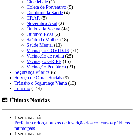
Cinedebate
(1)
Coleta de Preventivo
(5)
Comboio da Saúde
(4)
CRAR
(5)
Novembro Azul
(2)
Ônibus da Vacina
(44)
Outubro Rosa
(2)
Saúde da Mulher
(18)
Saúde Mental
(13)
Vacinação COVID-19
(71)
Vacinação de rotina
(25)
Vacinação GRIPE
(15)
Vacinação Pediátrica
(21)
Segurança Pública
(6)
Serviço de Obras Sociais
(9)
Trânsito e Segurança Viária
(13)
Turismo
(144)
Últimas Notícias
1 semana atrás
Prefeitura reforça prazos de inscrição dos concursos públicos
municipais
1 semana atrás