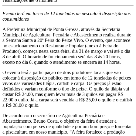
visualizações até o momento
Evento terá em torno de 12 toneladas de pescado à disposição dos
consumidores
A Prefeitura Municipal de Ponta Grossa, através da Secretaria
Municipal de Agricultura, Pecuária e Abastecimento realiza durante
a Semana Santa a 20ª Feira do Peixe Vivo. O evento, que acontece
no estacionamento do Restaurante Popular (anexo à Feira do
Produtor), começa nesta sexta-feira, dia 31 de março e vai até o dia
8 de abril. O horário de funcionamento será das 8 às 20 horas,
exceto no dia 8, quando o atendimento se encerra às 14 horas.
O evento terá a participação de dois produtores locais que vão
colocar à disposição do público em torno de 12 toneladas de peixes
vivos das variedades tilápia, catfish e carpa. Os preços já estão
definidos e variam conforme o tipo de peixe. O quilo da tilápia vai
custar R$ 24,00, mas quem levar mais de 3 quilos vai pagar R$
22,00 o quilo. Já a carpa será vendida a R$ 25,00 o quilo e o catfish
a R$ 28,00 o quilo.
De acordo com o secretário de Agricultura Pecuária e
Abastecimento, Bruno Costa, o objetivo da feira é atender a
população com peixes de qualidade e por um bom preço e fomentar
a piscicultura em nosso município. “A feira fortalece a produção