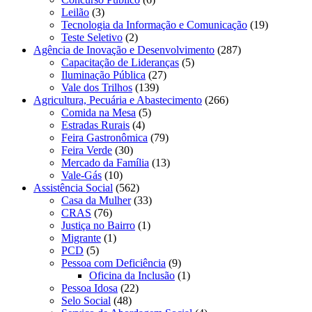
Leilão
(3)
Tecnologia da Informação e Comunicação
(19)
Teste Seletivo
(2)
Agência de Inovação e Desenvolvimento
(287)
Capacitação de Lideranças
(5)
Iluminação Pública
(27)
Vale dos Trilhos
(139)
Agricultura, Pecuária e Abastecimento
(266)
Comida na Mesa
(5)
Estradas Rurais
(4)
Feira Gastronômica
(79)
Feira Verde
(30)
Mercado da Família
(13)
Vale-Gás
(10)
Assistência Social
(562)
Casa da Mulher
(33)
CRAS
(76)
Justiça no Bairro
(1)
Migrante
(1)
PCD
(5)
Pessoa com Deficiência
(9)
Oficina da Inclusão
(1)
Pessoa Idosa
(22)
Selo Social
(48)