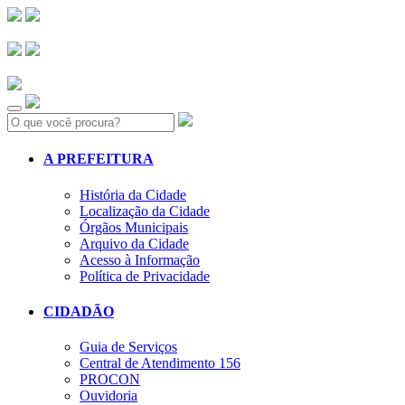
Search:
A PREFEITURA
História da Cidade
Localização da Cidade
Órgãos Municipais
Arquivo da Cidade
Acesso à Informação
Política de Privacidade
CIDADÃO
Guia de Serviços
Central de Atendimento 156
PROCON
Ouvidoria