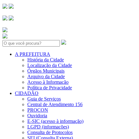
Search:
A PREFEITURA
História da Cidade
Localização da Cidade
Órgãos Municipais
Arquivo da Cidade
Acesso à Informação
Política de Privacidade
CIDADÃO
Guia de Serviços
Central de Atendimento 156
PROCON
Ouvidoria
E-SIC (acesso à informação)
LGPD (informações)
Consulta de Protocolos
SEI (Consulta Externa)