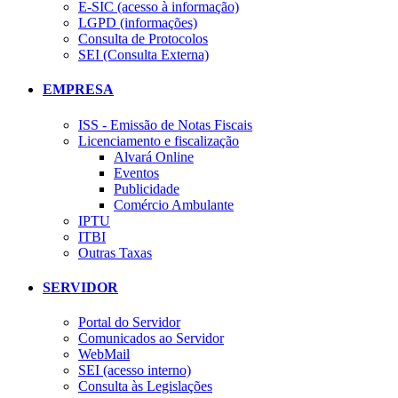
E-SIC (acesso à informação)
LGPD (informações)
Consulta de Protocolos
SEI (Consulta Externa)
EMPRESA
ISS - Emissão de Notas Fiscais
Licenciamento e fiscalização
Alvará Online
Eventos
Publicidade
Comércio Ambulante
IPTU
ITBI
Outras Taxas
SERVIDOR
Portal do Servidor
Comunicados ao Servidor
WebMail
SEI (acesso interno)
Consulta às Legislações