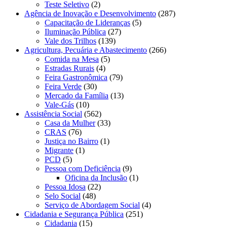
Teste Seletivo
(2)
Agência de Inovação e Desenvolvimento
(287)
Capacitação de Lideranças
(5)
Iluminação Pública
(27)
Vale dos Trilhos
(139)
Agricultura, Pecuária e Abastecimento
(266)
Comida na Mesa
(5)
Estradas Rurais
(4)
Feira Gastronômica
(79)
Feira Verde
(30)
Mercado da Família
(13)
Vale-Gás
(10)
Assistência Social
(562)
Casa da Mulher
(33)
CRAS
(76)
Justiça no Bairro
(1)
Migrante
(1)
PCD
(5)
Pessoa com Deficiência
(9)
Oficina da Inclusão
(1)
Pessoa Idosa
(22)
Selo Social
(48)
Serviço de Abordagem Social
(4)
Cidadania e Segurança Pública
(251)
Cidadania
(15)