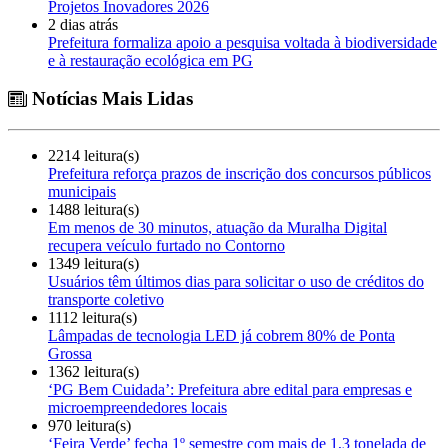
Projetos Inovadores 2026
2 dias atrás
Prefeitura formaliza apoio a pesquisa voltada à biodiversidade
e à restauração ecológica em PG
Notícias Mais Lidas
2214 leitura(s)
Prefeitura reforça prazos de inscrição dos concursos públicos
municipais
1488 leitura(s)
Em menos de 30 minutos, atuação da Muralha Digital
recupera veículo furtado no Contorno
1349 leitura(s)
Usuários têm últimos dias para solicitar o uso de créditos do
transporte coletivo
1112 leitura(s)
Lâmpadas de tecnologia LED já cobrem 80% de Ponta
Grossa
1362 leitura(s)
‘PG Bem Cuidada’: Prefeitura abre edital para empresas e
microempreendedores locais
970 leitura(s)
‘Feira Verde’ fecha 1º semestre com mais de 1,3 tonelada de