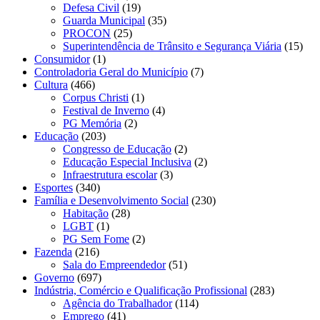
Defesa Civil
(19)
Guarda Municipal
(35)
PROCON
(25)
Superintendência de Trânsito e Segurança Viária
(15)
Consumidor
(1)
Controladoria Geral do Município
(7)
Cultura
(466)
Corpus Christi
(1)
Festival de Inverno
(4)
PG Memória
(2)
Educação
(203)
Congresso de Educação
(2)
Educação Especial Inclusiva
(2)
Infraestrutura escolar
(3)
Esportes
(340)
Família e Desenvolvimento Social
(230)
Habitação
(28)
LGBT
(1)
PG Sem Fome
(2)
Fazenda
(216)
Sala do Empreendedor
(51)
Governo
(697)
Indústria, Comércio e Qualificação Profissional
(283)
Agência do Trabalhador
(114)
Emprego
(41)