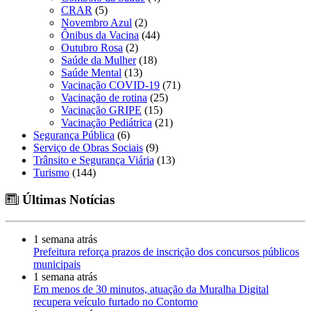
CRAR
(5)
Novembro Azul
(2)
Ônibus da Vacina
(44)
Outubro Rosa
(2)
Saúde da Mulher
(18)
Saúde Mental
(13)
Vacinação COVID-19
(71)
Vacinação de rotina
(25)
Vacinação GRIPE
(15)
Vacinação Pediátrica
(21)
Segurança Pública
(6)
Serviço de Obras Sociais
(9)
Trânsito e Segurança Viária
(13)
Turismo
(144)
Últimas Notícias
1 semana atrás
Prefeitura reforça prazos de inscrição dos concursos públicos
municipais
1 semana atrás
Em menos de 30 minutos, atuação da Muralha Digital
recupera veículo furtado no Contorno