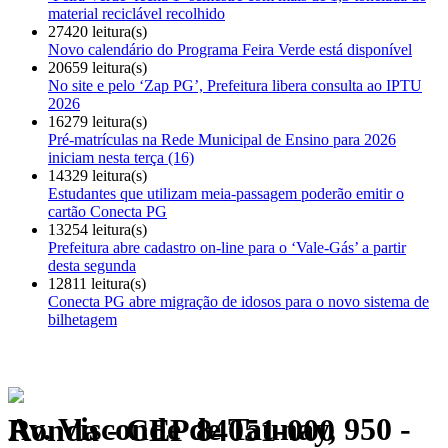
material reciclável recolhido
27420 leitura(s)
Novo calendário do Programa Feira Verde está disponível
20659 leitura(s)
No site e pelo ‘Zap PG’, Prefeitura libera consulta ao IPTU
2026
16279 leitura(s)
Pré-matrículas na Rede Municipal de Ensino para 2026
iniciam nesta terça (16)
14329 leitura(s)
Estudantes que utilizam meia-passagem poderão emitir o
cartão Conecta PG
13254 leitura(s)
Prefeitura abre cadastro on-line para o ‘Vale-Gás’ a partir
desta segunda
12811 leitura(s)
Conecta PG abre migração de idosos para o novo sistema de
bilhetagem
Av. Visconde de Taunay, 950 - Ronda - CEP 84051-000