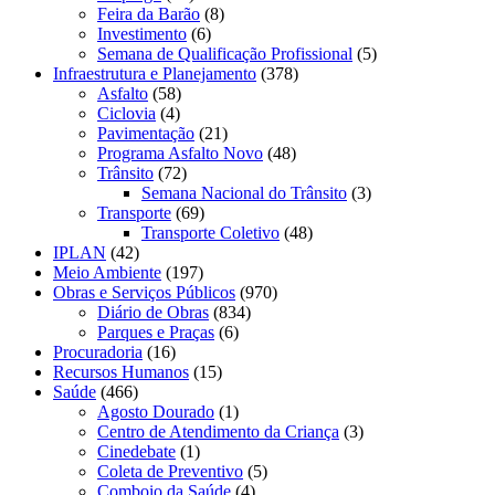
Feira da Barão
(8)
Investimento
(6)
Semana de Qualificação Profissional
(5)
Infraestrutura e Planejamento
(378)
Asfalto
(58)
Ciclovia
(4)
Pavimentação
(21)
Programa Asfalto Novo
(48)
Trânsito
(72)
Semana Nacional do Trânsito
(3)
Transporte
(69)
Transporte Coletivo
(48)
IPLAN
(42)
Meio Ambiente
(197)
Obras e Serviços Públicos
(970)
Diário de Obras
(834)
Parques e Praças
(6)
Procuradoria
(16)
Recursos Humanos
(15)
Saúde
(466)
Agosto Dourado
(1)
Centro de Atendimento da Criança
(3)
Cinedebate
(1)
Coleta de Preventivo
(5)
Comboio da Saúde
(4)