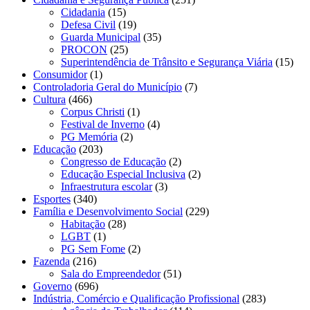
Cidadania
(15)
Defesa Civil
(19)
Guarda Municipal
(35)
PROCON
(25)
Superintendência de Trânsito e Segurança Viária
(15)
Consumidor
(1)
Controladoria Geral do Município
(7)
Cultura
(466)
Corpus Christi
(1)
Festival de Inverno
(4)
PG Memória
(2)
Educação
(203)
Congresso de Educação
(2)
Educação Especial Inclusiva
(2)
Infraestrutura escolar
(3)
Esportes
(340)
Família e Desenvolvimento Social
(229)
Habitação
(28)
LGBT
(1)
PG Sem Fome
(2)
Fazenda
(216)
Sala do Empreendedor
(51)
Governo
(696)
Indústria, Comércio e Qualificação Profissional
(283)