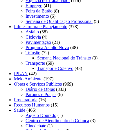
Agência do Trabalhador
(114)
Emprego
(41)
Feira da Barão
(8)
Investimento
(6)
Semana de Qualificação Profissional
(5)
Infraestrutura e Planejamento
(378)
Asfalto
(58)
Ciclovia
(4)
Pavimentação
(21)
Programa Asfalto Novo
(48)
Trânsito
(72)
Semana Nacional do Trânsito
(3)
Transporte
(69)
Transporte Coletivo
(48)
IPLAN
(42)
Meio Ambiente
(197)
Obras e Serviços Públicos
(969)
Diário de Obras
(833)
Parques e Praças
(6)
Procuradoria
(16)
Recursos Humanos
(15)
Saúde
(466)
Agosto Dourado
(1)
Centro de Atendimento da Criança
(3)
Cinedebate
(1)