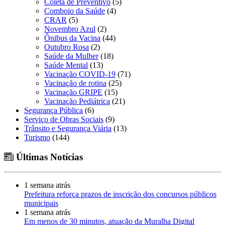
Coleta de Preventivo
(5)
Comboio da Saúde
(4)
CRAR
(5)
Novembro Azul
(2)
Ônibus da Vacina
(44)
Outubro Rosa
(2)
Saúde da Mulher
(18)
Saúde Mental
(13)
Vacinação COVID-19
(71)
Vacinação de rotina
(25)
Vacinação GRIPE
(15)
Vacinação Pediátrica
(21)
Segurança Pública
(6)
Serviço de Obras Sociais
(9)
Trânsito e Segurança Viária
(13)
Turismo
(144)
Últimas Notícias
1 semana atrás
Prefeitura reforça prazos de inscrição dos concursos públicos
municipais
1 semana atrás
Em menos de 30 minutos, atuação da Muralha Digital