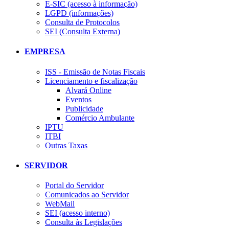
E-SIC (acesso à informação)
LGPD (informações)
Consulta de Protocolos
SEI (Consulta Externa)
EMPRESA
ISS - Emissão de Notas Fiscais
Licenciamento e fiscalização
Alvará Online
Eventos
Publicidade
Comércio Ambulante
IPTU
ITBI
Outras Taxas
SERVIDOR
Portal do Servidor
Comunicados ao Servidor
WebMail
SEI (acesso interno)
Consulta às Legislações