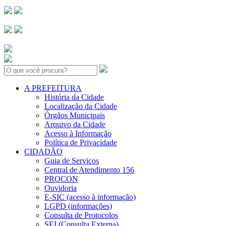
Search:
A PREFEITURA
História da Cidade
Localização da Cidade
Órgãos Municipais
Arquivo da Cidade
Acesso à Informação
Política de Privacidade
CIDADÃO
Guia de Serviços
Central de Atendimento 156
PROCON
Ouvidoria
E-SIC (acesso à informação)
LGPD (informações)
Consulta de Protocolos
SEI (Consulta Externa)