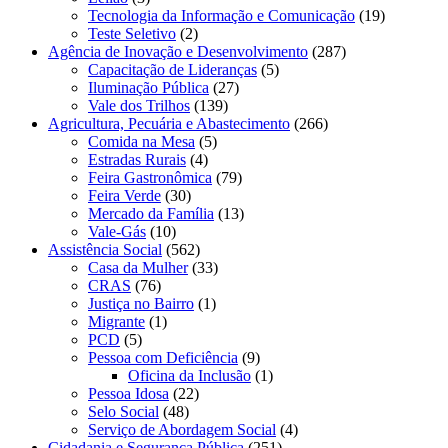
Tecnologia da Informação e Comunicação
(19)
Teste Seletivo
(2)
Agência de Inovação e Desenvolvimento
(287)
Capacitação de Lideranças
(5)
Iluminação Pública
(27)
Vale dos Trilhos
(139)
Agricultura, Pecuária e Abastecimento
(266)
Comida na Mesa
(5)
Estradas Rurais
(4)
Feira Gastronômica
(79)
Feira Verde
(30)
Mercado da Família
(13)
Vale-Gás
(10)
Assistência Social
(562)
Casa da Mulher
(33)
CRAS
(76)
Justiça no Bairro
(1)
Migrante
(1)
PCD
(5)
Pessoa com Deficiência
(9)
Oficina da Inclusão
(1)
Pessoa Idosa
(22)
Selo Social
(48)
Serviço de Abordagem Social
(4)
Cidadania e Segurança Pública
(251)