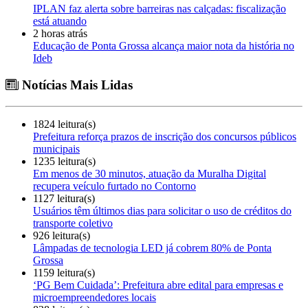
IPLAN faz alerta sobre barreiras nas calçadas: fiscalização
está atuando
2 horas atrás
Educação de Ponta Grossa alcança maior nota da história no
Ideb
Notícias Mais Lidas
1824 leitura(s)
Prefeitura reforça prazos de inscrição dos concursos públicos
municipais
1235 leitura(s)
Em menos de 30 minutos, atuação da Muralha Digital
recupera veículo furtado no Contorno
1127 leitura(s)
Usuários têm últimos dias para solicitar o uso de créditos do
transporte coletivo
926 leitura(s)
Lâmpadas de tecnologia LED já cobrem 80% de Ponta
Grossa
1159 leitura(s)
‘PG Bem Cuidada’: Prefeitura abre edital para empresas e
microempreendedores locais