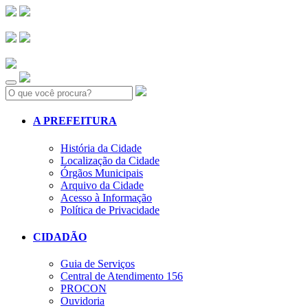
Search:
A PREFEITURA
História da Cidade
Localização da Cidade
Órgãos Municipais
Arquivo da Cidade
Acesso à Informação
Política de Privacidade
CIDADÃO
Guia de Serviços
Central de Atendimento 156
PROCON
Ouvidoria