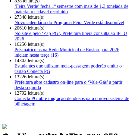
838 leitura(s)
‘Feira Verde’ fecha 1º semestre com mais de 1,3 tonelada de
material reciclável recolhido
27348 leitura(s)
Novo calendário do Programa Feira Verde está disponível
20610 leitura(s)
No site e pelo ‘Zap PG’, Prefeitura libera consulta ao IPTU
2026
16256 leitura(s)
Pré-matrículas na Rede Municipal de Ensino para 2026
iniciam nesta terça (16)
14302 leitura(s)
Estudantes que utilizam meia-passagem poderão emitir o
cartão Conecta PG
13226 leitura(s)
Prefeitura abre cadastro on-line para o ‘Vale-Gás’ a partir
desta segunda
12792 leitura(s)
Conecta PG abre migração de idosos para o novo sistema de
bilhetagem