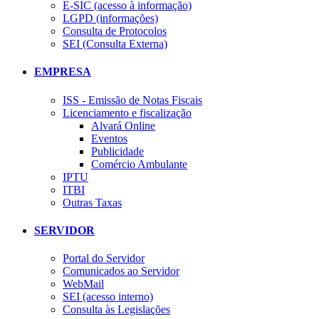
E-SIC (acesso à informação)
LGPD (informações)
Consulta de Protocolos
SEI (Consulta Externa)
EMPRESA
ISS - Emissão de Notas Fiscais
Licenciamento e fiscalização
Alvará Online
Eventos
Publicidade
Comércio Ambulante
IPTU
ITBI
Outras Taxas
SERVIDOR
Portal do Servidor
Comunicados ao Servidor
WebMail
SEI (acesso interno)
Consulta às Legislações