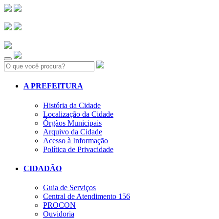
Search:
A PREFEITURA
História da Cidade
Localização da Cidade
Órgãos Municipais
Arquivo da Cidade
Acesso à Informação
Política de Privacidade
CIDADÃO
Guia de Serviços
Central de Atendimento 156
PROCON
Ouvidoria