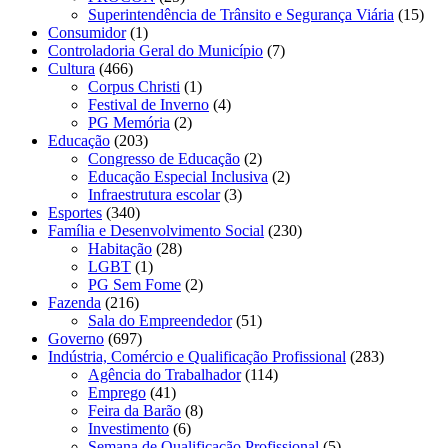
Superintendência de Trânsito e Segurança Viária
(15)
Consumidor
(1)
Controladoria Geral do Município
(7)
Cultura
(466)
Corpus Christi
(1)
Festival de Inverno
(4)
PG Memória
(2)
Educação
(203)
Congresso de Educação
(2)
Educação Especial Inclusiva
(2)
Infraestrutura escolar
(3)
Esportes
(340)
Família e Desenvolvimento Social
(230)
Habitação
(28)
LGBT
(1)
PG Sem Fome
(2)
Fazenda
(216)
Sala do Empreendedor
(51)
Governo
(697)
Indústria, Comércio e Qualificação Profissional
(283)
Agência do Trabalhador
(114)
Emprego
(41)
Feira da Barão
(8)
Investimento
(6)
Semana de Qualificação Profissional
(5)