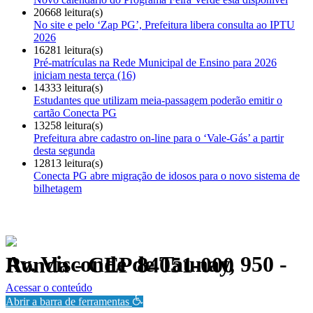
20668 leitura(s)
No site e pelo ‘Zap PG’, Prefeitura libera consulta ao IPTU
2026
16281 leitura(s)
Pré-matrículas na Rede Municipal de Ensino para 2026
iniciam nesta terça (16)
14333 leitura(s)
Estudantes que utilizam meia-passagem poderão emitir o
cartão Conecta PG
13258 leitura(s)
Prefeitura abre cadastro on-line para o ‘Vale-Gás’ a partir
desta segunda
12813 leitura(s)
Conecta PG abre migração de idosos para o novo sistema de
bilhetagem
Av. Visconde de Taunay, 950 - Ronda - CEP 84051-000
Política de Privacidade.
Acessar o conteúdo
Abrir a barra de ferramentas