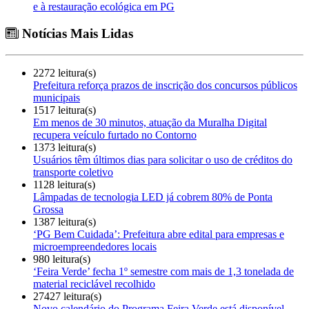
e à restauração ecológica em PG
Notícias Mais Lidas
2272 leitura(s)
Prefeitura reforça prazos de inscrição dos concursos públicos
municipais
1517 leitura(s)
Em menos de 30 minutos, atuação da Muralha Digital
recupera veículo furtado no Contorno
1373 leitura(s)
Usuários têm últimos dias para solicitar o uso de créditos do
transporte coletivo
1128 leitura(s)
Lâmpadas de tecnologia LED já cobrem 80% de Ponta
Grossa
1387 leitura(s)
‘PG Bem Cuidada’: Prefeitura abre edital para empresas e
microempreendedores locais
980 leitura(s)
‘Feira Verde’ fecha 1º semestre com mais de 1,3 tonelada de
material reciclável recolhido
27427 leitura(s)
Novo calendário do Programa Feira Verde está disponível