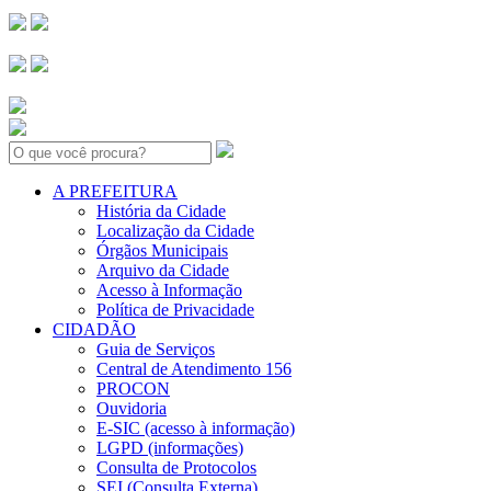
Search:
A PREFEITURA
História da Cidade
Localização da Cidade
Órgãos Municipais
Arquivo da Cidade
Acesso à Informação
Política de Privacidade
CIDADÃO
Guia de Serviços
Central de Atendimento 156
PROCON
Ouvidoria
E-SIC (acesso à informação)
LGPD (informações)
Consulta de Protocolos
SEI (Consulta Externa)