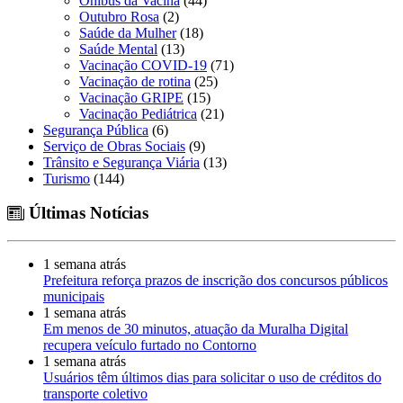
Ônibus da Vacina
(44)
Outubro Rosa
(2)
Saúde da Mulher
(18)
Saúde Mental
(13)
Vacinação COVID-19
(71)
Vacinação de rotina
(25)
Vacinação GRIPE
(15)
Vacinação Pediátrica
(21)
Segurança Pública
(6)
Serviço de Obras Sociais
(9)
Trânsito e Segurança Viária
(13)
Turismo
(144)
Últimas Notícias
1 semana atrás
Prefeitura reforça prazos de inscrição dos concursos públicos
municipais
1 semana atrás
Em menos de 30 minutos, atuação da Muralha Digital
recupera veículo furtado no Contorno
1 semana atrás
Usuários têm últimos dias para solicitar o uso de créditos do
transporte coletivo