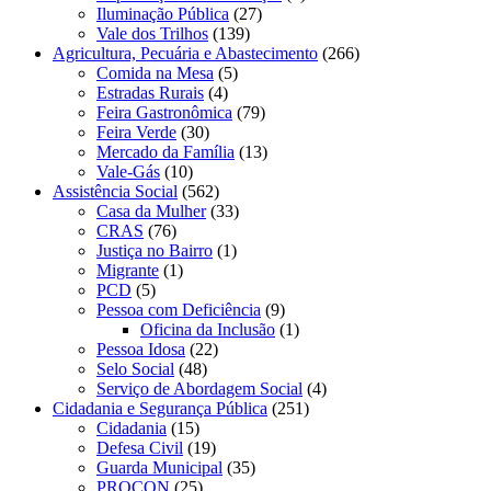
Iluminação Pública
(27)
Vale dos Trilhos
(139)
Agricultura, Pecuária e Abastecimento
(266)
Comida na Mesa
(5)
Estradas Rurais
(4)
Feira Gastronômica
(79)
Feira Verde
(30)
Mercado da Família
(13)
Vale-Gás
(10)
Assistência Social
(562)
Casa da Mulher
(33)
CRAS
(76)
Justiça no Bairro
(1)
Migrante
(1)
PCD
(5)
Pessoa com Deficiência
(9)
Oficina da Inclusão
(1)
Pessoa Idosa
(22)
Selo Social
(48)
Serviço de Abordagem Social
(4)
Cidadania e Segurança Pública
(251)
Cidadania
(15)
Defesa Civil
(19)
Guarda Municipal
(35)
PROCON
(25)