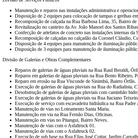
Manutenção e reparos nas instalações administrativa e operaci
Disposição de 2 equipes para colocação de tampas e grelhas em
Recomposição de calçada na Rua Barbosa Lima, 35, Bairro de
Revitalização no canteiro da Av. João Manoel dos Santos Ribas
Confecção de artefatos de concreto nas instalações internas da
Recomposição de calçadas no calçadão da Coronel Cláudio, Ce
Disposição de 4 equipes para manutenção de iluminação públic
Disposição de 3 equipes para manutenção de iluminação pública e
Divisão de Galerias e Obras Complementares
Reparos de galerias de águas pluviais na Rua Raul Beraldi, Órf
Reparos em galerias de águas pluviais na Rua Bento Ribeiro, P
Reparo em erosão na Rua Visconde de Sinimbú, Bairro Órfãs.
Execução de galerias de águas pluviais na Rua do Radialista, C
Desobstrução de galerias de águas pluviais com caminhão hidro
Execução de galerias de águas pluviais na Rua Itaciano Teixeir
Execução de serviço com escavadeira hidráulica na Rua Padre
Manutenção de vias no Loteamento Santa Maria.
Manutenção em via na Rua Fernão Dias, Oficinas.
Manutenção em vias no Pitangui, Bairro Neves.
Manutenção de vias com o Asfaltruck 01.
Manutenção de vias com o Asfaltruck 02.
Execução de sub base na Rua Elias José Cottar, Jardim Carvalh