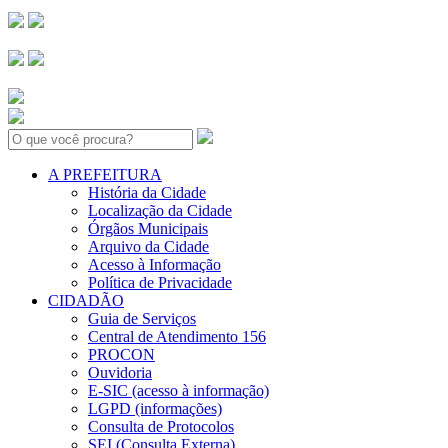
Search:
A PREFEITURA
História da Cidade
Localização da Cidade
Órgãos Municipais
Arquivo da Cidade
Acesso à Informação
Política de Privacidade
CIDADÃO
Guia de Serviços
Central de Atendimento 156
PROCON
Ouvidoria
E-SIC (acesso à informação)
LGPD (informações)
Consulta de Protocolos
SEI (Consulta Externa)