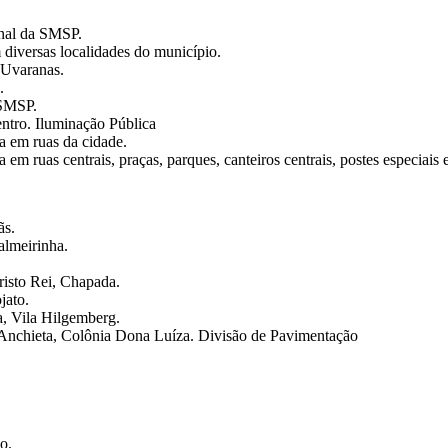
onal da SMSP.
 diversas localidades do município.
 Uvaranas.
.
 SMSP.
ntro. Iluminação Pública
a em ruas da cidade.
m ruas centrais, praças, parques, canteiros centrais, postes especiais e
ãs.
almeirinha.
risto Rei, Chapada.
jato.
a, Vila Hilgemberg.
 Anchieta, Colônia Dona Luíza. Divisão de Pavimentação
o.