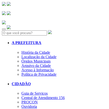
Search:
A PREFEITURA
História da Cidade
Localização da Cidade
Órgãos Municipais
Arquivo da Cidade
Acesso à Informação
Política de Privacidade
CIDADÃO
Guia de Serviços
Central de Atendimento 156
PROCON
Ouvidoria