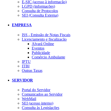
E-SIC (acesso à informação)
LGPD (informações)
Consulta de Protocolos
SEI (Consulta Externa)
EMPRESA
ISS - Emissão de Notas Fiscais
Licenciamento e fiscalização
Alvará Online
Eventos
Publicidade
Comércio Ambulante
IPTU
ITBI
Outras Taxas
SERVIDOR
Portal do Servidor
Comunicados ao Servidor
WebMail
SEI (acesso interno)
Consulta às Legislações