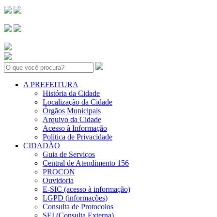
Search:
A PREFEITURA
História da Cidade
Localização da Cidade
Órgãos Municipais
Arquivo da Cidade
Acesso à Informação
Política de Privacidade
CIDADÃO
Guia de Serviços
Central de Atendimento 156
PROCON
Ouvidoria
E-SIC (acesso à informação)
LGPD (informações)
Consulta de Protocolos
SEI (Consulta Externa)