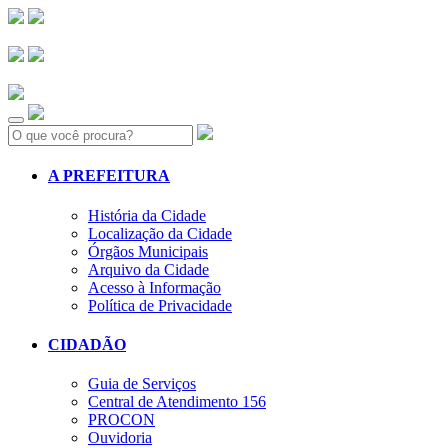
Search:
A PREFEITURA
História da Cidade
Localização da Cidade
Órgãos Municipais
Arquivo da Cidade
Acesso à Informação
Política de Privacidade
CIDADÃO
Guia de Serviços
Central de Atendimento 156
PROCON
Ouvidoria