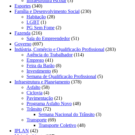
Infraestrutura escolar
(3)
Esportes
(340)
Família e Desenvolvimento Social
(230)
Habitação
(28)
LGBT
(1)
PG Sem Fome
(2)
Fazenda
(216)
Sala do Empreendedor
(51)
Governo
(697)
Indústria, Comércio e Qualificação Profissional
(283)
Agência do Trabalhador
(114)
Emprego
(41)
Feira da Barão
(8)
Investimento
(6)
Semana de Qualificação Profissional
(5)
Infraestrutura e Planejamento
(378)
Asfalto
(58)
Ciclovia
(4)
Pavimentação
(21)
Programa Asfalto Novo
(48)
Trânsito
(72)
Semana Nacional do Trânsito
(3)
Transporte
(69)
Transporte Coletivo
(48)
IPLAN
(42)