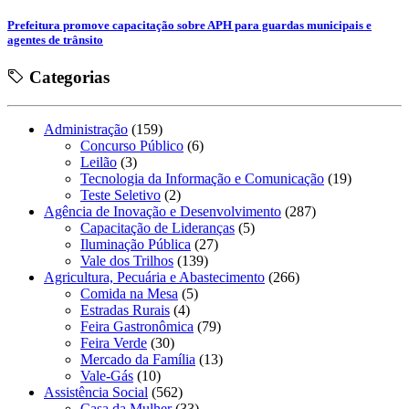
Prefeitura promove capacitação sobre APH para guardas municipais e
agentes de trânsito
Categorias
Administração
(159)
Concurso Público
(6)
Leilão
(3)
Tecnologia da Informação e Comunicação
(19)
Teste Seletivo
(2)
Agência de Inovação e Desenvolvimento
(287)
Capacitação de Lideranças
(5)
Iluminação Pública
(27)
Vale dos Trilhos
(139)
Agricultura, Pecuária e Abastecimento
(266)
Comida na Mesa
(5)
Estradas Rurais
(4)
Feira Gastronômica
(79)
Feira Verde
(30)
Mercado da Família
(13)
Vale-Gás
(10)
Assistência Social
(562)
Casa da Mulher
(33)