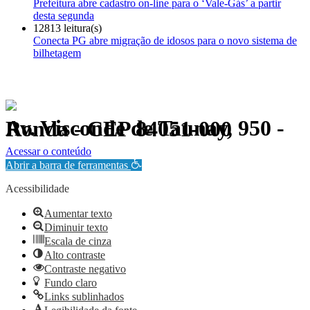
Prefeitura abre cadastro on-line para o ‘Vale-Gás’ a partir
desta segunda
12813 leitura(s)
Conecta PG abre migração de idosos para o novo sistema de
bilhetagem
Av. Visconde de Taunay, 950 - Ronda - CEP 84051-000
Política de Privacidade.
Acessar o conteúdo
Abrir a barra de ferramentas
Acessibilidade
Aumentar texto
Diminuir texto
Escala de cinza
Alto contraste
Contraste negativo
Fundo claro
Links sublinhados