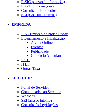
E-SIC (acesso à informação)
LGPD (informações)
Consulta de Protocolos
SEI (Consulta Externa)
EMPRESA
ISS - Emissão de Notas Fiscais
Licenciamento e fiscalização
Alvará Online
Eventos
Publicidade
Comércio Ambulante
IPTU
ITBI
Outras Taxas
SERVIDOR
Portal do Servidor
Comunicados ao Servidor
WebMail
SEI (acesso interno)
Consulta às Legislações