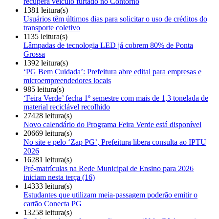
recupera veículo furtado no Contorno
1381 leitura(s)
Usuários têm últimos dias para solicitar o uso de créditos do
transporte coletivo
1135 leitura(s)
Lâmpadas de tecnologia LED já cobrem 80% de Ponta
Grossa
1392 leitura(s)
‘PG Bem Cuidada’: Prefeitura abre edital para empresas e
microempreendedores locais
985 leitura(s)
‘Feira Verde’ fecha 1º semestre com mais de 1,3 tonelada de
material reciclável recolhido
27428 leitura(s)
Novo calendário do Programa Feira Verde está disponível
20669 leitura(s)
No site e pelo ‘Zap PG’, Prefeitura libera consulta ao IPTU
2026
16281 leitura(s)
Pré-matrículas na Rede Municipal de Ensino para 2026
iniciam nesta terça (16)
14333 leitura(s)
Estudantes que utilizam meia-passagem poderão emitir o
cartão Conecta PG
13258 leitura(s)