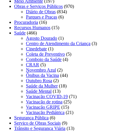
Meio Ambiente
(197)
Obras e Serviços Públicos
(970)
Diário de Obras
(834)
Parques e Praças
(6)
Procuradoria
(16)
Recursos Humanos
(15)
Saúde
(466)
Agosto Dourado
(1)
Centro de Atendimento da Criança
(3)
Cinedebate
(1)
Coleta de Preventivo
(5)
Comboio da Saúde
(4)
CRAR
(5)
Novembro Azul
(2)
Ônibus da Vacina
(44)
Outubro Rosa
(2)
Saúde da Mulher
(18)
Saúde Mental
(13)
Vacinação COVID-19
(71)
Vacinação de rotina
(25)
Vacinação GRIPE
(15)
Vacinação Pediátrica
(21)
Segurança Pública
(6)
Serviço de Obras Sociais
(9)
Trânsito e Segurança Viária
(13)