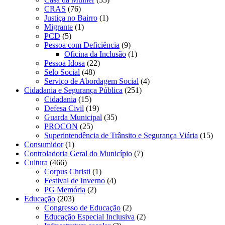
CRAS
(76)
Justiça no Bairro
(1)
Migrante
(1)
PCD
(5)
Pessoa com Deficiência
(9)
Oficina da Inclusão
(1)
Pessoa Idosa
(22)
Selo Social
(48)
Serviço de Abordagem Social
(4)
Cidadania e Segurança Pública
(251)
Cidadania
(15)
Defesa Civil
(19)
Guarda Municipal
(35)
PROCON
(25)
Superintendência de Trânsito e Segurança Viária
(15)
Consumidor
(1)
Controladoria Geral do Município
(7)
Cultura
(466)
Corpus Christi
(1)
Festival de Inverno
(4)
PG Memória
(2)
Educação
(203)
Congresso de Educação
(2)
Educação Especial Inclusiva
(2)