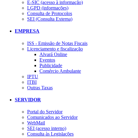
E-SIC (acesso à informação)
LGPD (informações)
Consulta de Protocolos
SEI (Consulta Externa)
EMPRESA
ISS - Emissão de Notas Fiscais
Licenciamento e fiscalização
Alvará Online
Eventos
Publicidade
Comércio Ambulante
IPTU
ITBI
Outras Taxas
SERVIDOR
Portal do Servidor
Comunicados ao Servidor
WebMail
SEI (acesso interno)
Consulta às Legislações