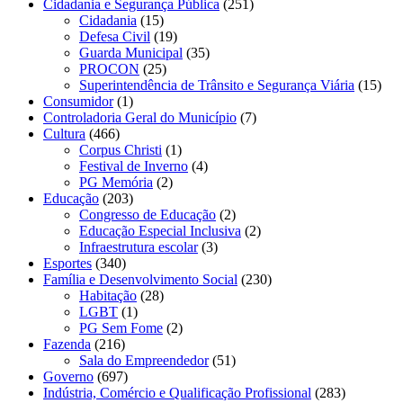
Cidadania e Segurança Pública
(251)
Cidadania
(15)
Defesa Civil
(19)
Guarda Municipal
(35)
PROCON
(25)
Superintendência de Trânsito e Segurança Viária
(15)
Consumidor
(1)
Controladoria Geral do Município
(7)
Cultura
(466)
Corpus Christi
(1)
Festival de Inverno
(4)
PG Memória
(2)
Educação
(203)
Congresso de Educação
(2)
Educação Especial Inclusiva
(2)
Infraestrutura escolar
(3)
Esportes
(340)
Família e Desenvolvimento Social
(230)
Habitação
(28)
LGBT
(1)
PG Sem Fome
(2)
Fazenda
(216)
Sala do Empreendedor
(51)
Governo
(697)
Indústria, Comércio e Qualificação Profissional
(283)