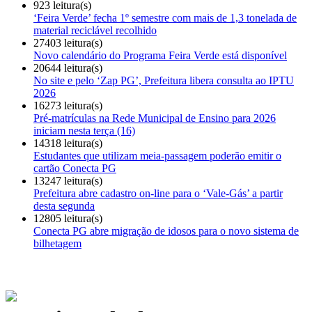
923 leitura(s)
‘Feira Verde’ fecha 1º semestre com mais de 1,3 tonelada de
material reciclável recolhido
27403 leitura(s)
Novo calendário do Programa Feira Verde está disponível
20644 leitura(s)
No site e pelo ‘Zap PG’, Prefeitura libera consulta ao IPTU
2026
16273 leitura(s)
Pré-matrículas na Rede Municipal de Ensino para 2026
iniciam nesta terça (16)
14318 leitura(s)
Estudantes que utilizam meia-passagem poderão emitir o
cartão Conecta PG
13247 leitura(s)
Prefeitura abre cadastro on-line para o ‘Vale-Gás’ a partir
desta segunda
12805 leitura(s)
Conecta PG abre migração de idosos para o novo sistema de
bilhetagem