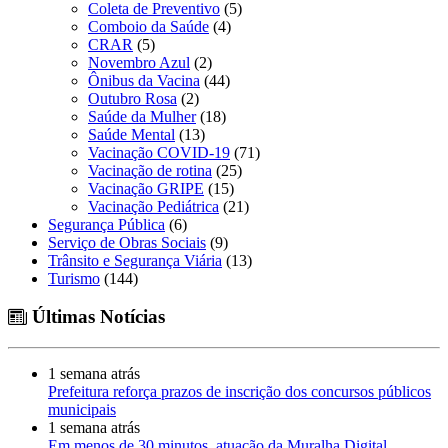
Coleta de Preventivo
(5)
Comboio da Saúde
(4)
CRAR
(5)
Novembro Azul
(2)
Ônibus da Vacina
(44)
Outubro Rosa
(2)
Saúde da Mulher
(18)
Saúde Mental
(13)
Vacinação COVID-19
(71)
Vacinação de rotina
(25)
Vacinação GRIPE
(15)
Vacinação Pediátrica
(21)
Segurança Pública
(6)
Serviço de Obras Sociais
(9)
Trânsito e Segurança Viária
(13)
Turismo
(144)
Últimas Notícias
1 semana atrás
Prefeitura reforça prazos de inscrição dos concursos públicos
municipais
1 semana atrás
Em menos de 30 minutos, atuação da Muralha Digital