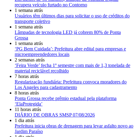
recupera veículo furtado no Contorno
1 semana atrás
Usuários têm últimos dias para solicitar o uso de créditos do
transporte coletivo
1 semana atrás
Lâmpadas de tecnologia LED já cobrem 80% de Ponta
Grossa
1 semana atrás
‘PG Bem Cuidada’: Prefeitura abre edital para empresas e
microempreendedores locais
2 semanas atrás
‘Feira Verde’ fecha 1º semestre com mais de 1,3 tonelada de
material reciclável recolhido
7 horas atrás
Regularização fundiária: Prefeitura convoca moradores do
Los Angeles para cadastramento
8 horas atrás
Ponta Grossa recebe prêmio estadual pela plataforma
‘ElaProtegida’
11 horas atrás
DIÁRIO DE OBRAS SMSP 07/08/2026
1 dia atrás
Prefeitura inicia obras de drenagem para levar asfalto novo ao
Jardim Paraíso
1 dia atrás