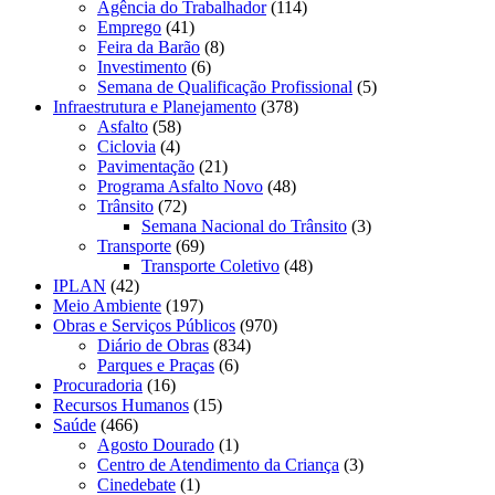
Agência do Trabalhador
(114)
Emprego
(41)
Feira da Barão
(8)
Investimento
(6)
Semana de Qualificação Profissional
(5)
Infraestrutura e Planejamento
(378)
Asfalto
(58)
Ciclovia
(4)
Pavimentação
(21)
Programa Asfalto Novo
(48)
Trânsito
(72)
Semana Nacional do Trânsito
(3)
Transporte
(69)
Transporte Coletivo
(48)
IPLAN
(42)
Meio Ambiente
(197)
Obras e Serviços Públicos
(970)
Diário de Obras
(834)
Parques e Praças
(6)
Procuradoria
(16)
Recursos Humanos
(15)
Saúde
(466)
Agosto Dourado
(1)
Centro de Atendimento da Criança
(3)
Cinedebate
(1)