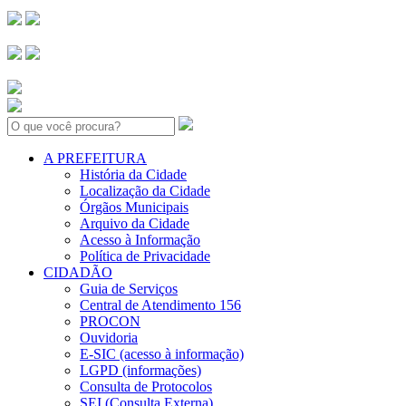
Search:
A PREFEITURA
História da Cidade
Localização da Cidade
Órgãos Municipais
Arquivo da Cidade
Acesso à Informação
Política de Privacidade
CIDADÃO
Guia de Serviços
Central de Atendimento 156
PROCON
Ouvidoria
E-SIC (acesso à informação)
LGPD (informações)
Consulta de Protocolos
SEI (Consulta Externa)