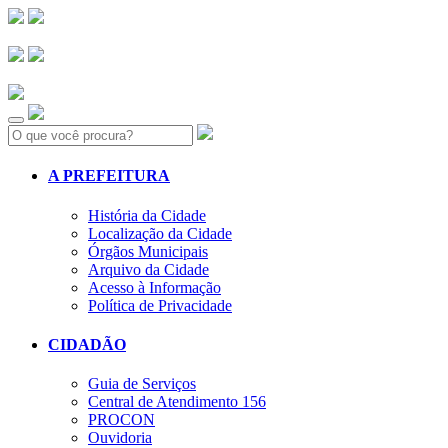
Search:
A PREFEITURA
História da Cidade
Localização da Cidade
Órgãos Municipais
Arquivo da Cidade
Acesso à Informação
Política de Privacidade
CIDADÃO
Guia de Serviços
Central de Atendimento 156
PROCON
Ouvidoria