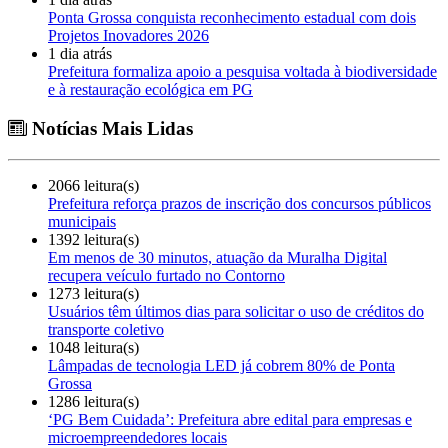
Ponta Grossa conquista reconhecimento estadual com dois
Projetos Inovadores 2026
1 dia atrás
Prefeitura formaliza apoio a pesquisa voltada à biodiversidade
e à restauração ecológica em PG
Notícias Mais Lidas
2066 leitura(s)
Prefeitura reforça prazos de inscrição dos concursos públicos
municipais
1392 leitura(s)
Em menos de 30 minutos, atuação da Muralha Digital
recupera veículo furtado no Contorno
1273 leitura(s)
Usuários têm últimos dias para solicitar o uso de créditos do
transporte coletivo
1048 leitura(s)
Lâmpadas de tecnologia LED já cobrem 80% de Ponta
Grossa
1286 leitura(s)
‘PG Bem Cuidada’: Prefeitura abre edital para empresas e
microempreendedores locais