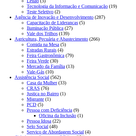
Leilão
(3)
Tecnologia da Informação e Comunicação
(19)
Teste Seletivo
(2)
Agência de Inovação e Desenvolvimento
(287)
Capacitação de Lideranças
(5)
Iluminação Pública
(27)
Vale dos Trilhos
(139)
Agricultura, Pecuária e Abastecimento
(266)
Comida na Mesa
(5)
Estradas Rurais
(4)
Feira Gastronômica
(79)
Feira Verde
(30)
Mercado da Família
(13)
Vale-Gás
(10)
Assistência Social
(562)
Casa da Mulher
(33)
CRAS
(76)
Justiça no Bairro
(1)
Migrante
(1)
PCD
(5)
Pessoa com Deficiência
(9)
Oficina da Inclusão
(1)
Pessoa Idosa
(22)
Selo Social
(48)
Serviço de Abordagem Social
(4)